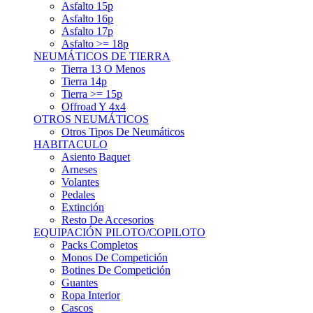
Asfalto 15p
Asfalto 16p
Asfalto 17p
Asfalto >= 18p
NEUMÁTICOS DE TIERRA
Tierra 13 O Menos
Tierra 14p
Tierra >= 15p
Offroad Y 4x4
OTROS NEUMÁTICOS
Otros Tipos De Neumáticos
HABITACULO
Asiento Baquet
Arneses
Volantes
Pedales
Extinción
Resto De Accesorios
EQUIPACIÓN PILOTO/COPILOTO
Packs Completos
Monos De Competición
Botines De Competición
Guantes
Ropa Interior
Cascos