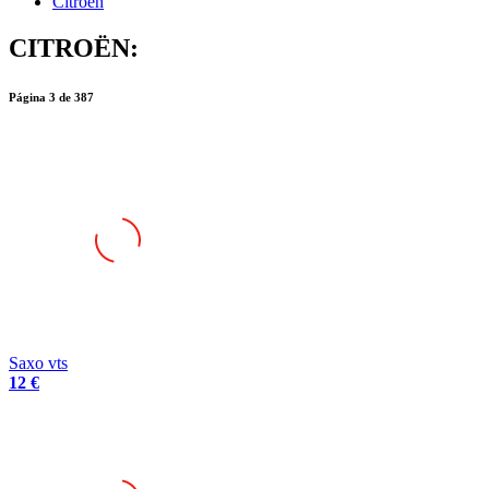
Citroën
CITROËN:
Página
3
de
387
Saxo vts
12 €