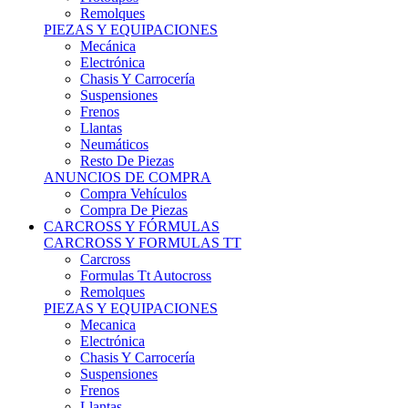
Remolques
PIEZAS Y EQUIPACIONES
Mecánica
Electrónica
Chasis Y Carrocería
Suspensiones
Frenos
Llantas
Neumáticos
Resto De Piezas
ANUNCIOS DE COMPRA
Compra Vehículos
Compra De Piezas
CARCROSS Y FÓRMULAS
CARCROSS Y FORMULAS TT
Carcross
Formulas Tt Autocross
Remolques
PIEZAS Y EQUIPACIONES
Mecanica
Electrónica
Chasis Y Carrocería
Suspensiones
Frenos
Llantas