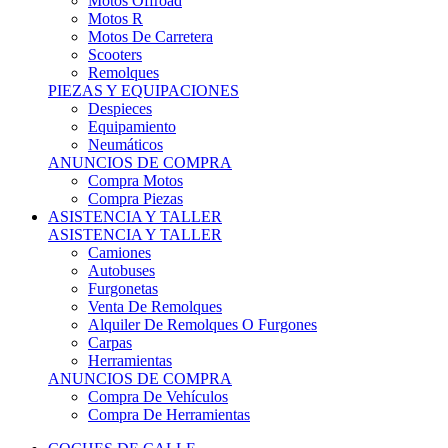
Motos Offroad
Motos R
Motos De Carretera
Scooters
Remolques
PIEZAS Y EQUIPACIONES
Despieces
Equipamiento
Neumáticos
ANUNCIOS DE COMPRA
Compra Motos
Compra Piezas
ASISTENCIA Y TALLER
ASISTENCIA Y TALLER
Camiones
Autobuses
Furgonetas
Venta De Remolques
Alquiler De Remolques O Furgones
Carpas
Herramientas
ANUNCIOS DE COMPRA
Compra De Vehículos
Compra De Herramientas