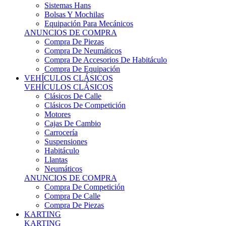
Sistemas Hans
Bolsas Y Mochilas
Equipación Para Mecánicos
ANUNCIOS DE COMPRA
Compra De Piezas
Compra De Neumáticos
Compra De Accesorios De Habitáculo
Compra De Equipación
VEHÍCULOS CLÁSICOS
VEHÍCULOS CLÁSICOS
Clásicos De Calle
Clásicos De Competición
Motores
Cajas De Cambio
Carrocería
Suspensiones
Habitáculo
Llantas
Neumáticos
ANUNCIOS DE COMPRA
Compra De Competición
Compra De Calle
Compra De Piezas
KARTING
KARTING