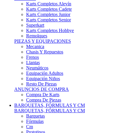
Karts Completos Alevín
Karts Completos Cadete
Karts Completos Junior
Karts Completos Senior
Superkart
Karts Completos Hobbye
Remolques
PIEZAS Y EQUIPACIONES
Mecanica
Chasis Y Repuestos
Frenos
Llantas
Neumáticos
Equipación Adultos
Equipación Niños
Resto De Piezas
ANUNCIOS DE COMPRA
Compra De Karts
Compra De Piezas
BARQUETAS, FÓRMULAS Y CM
BARQUETAS, FÓRMULAS Y CM
Barquetas
Fórmulas
Cm
Prototipos