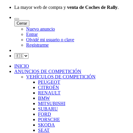
La mayor web de compra y
venta de Coches de Rally
.
Cerrar
Nuevo anuncio
Entrar
Olvidé mi usuario o clave
Registrarme
INICIO
ANUNCIOS DE COMPETICIÓN
VEHÍCULOS DE COMPETICIÓN
PEUGEOT
CITROËN
RENAULT
BMW
MITSUBISHI
SUBARU
FORD
PORSCHE
SKODA
SEAT