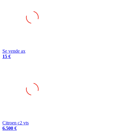
Se vende ax
15 €
Citroen c2 vts
6.500 €