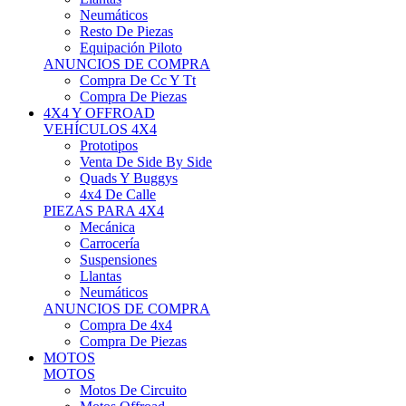
Neumáticos
Resto De Piezas
Equipación Piloto
ANUNCIOS DE COMPRA
Compra De Cc Y Tt
Compra De Piezas
4X4 Y OFFROAD
VEHÍCULOS 4X4
Prototipos
Venta De Side By Side
Quads Y Buggys
4x4 De Calle
PIEZAS PARA 4X4
Mecánica
Carrocería
Suspensiones
Llantas
Neumáticos
ANUNCIOS DE COMPRA
Compra De 4x4
Compra De Piezas
MOTOS
MOTOS
Motos De Circuito