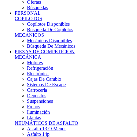
Ofertas
Búsquedas
PERSONAL
COPILOTOS
Copilotos Disponibles
Busqueda De Copilotos
MECANICOS
Mecánicos Disponibles
Búsqueda De Mecánicos
PIEZAS DE COMPETICIÓN
MECÁNICA
Motores
Refrigeración
Electrónica
Cajas De Cambio
Sistemas De Escape
Carrocería
Depositos
Suspensiones
Frenos
Iluminación
Llantas
NEUMÁTICOS DE ASFALTO
Asfalto 13 O Menos
Asfalto 14p