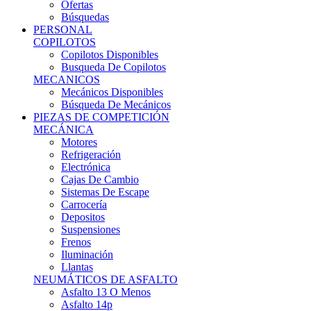
Ofertas
Búsquedas
PERSONAL
COPILOTOS
Copilotos Disponibles
Busqueda De Copilotos
MECANICOS
Mecánicos Disponibles
Búsqueda De Mecánicos
PIEZAS DE COMPETICIÓN
MECÁNICA
Motores
Refrigeración
Electrónica
Cajas De Cambio
Sistemas De Escape
Carrocería
Depositos
Suspensiones
Frenos
Iluminación
Llantas
NEUMÁTICOS DE ASFALTO
Asfalto 13 O Menos
Asfalto 14p