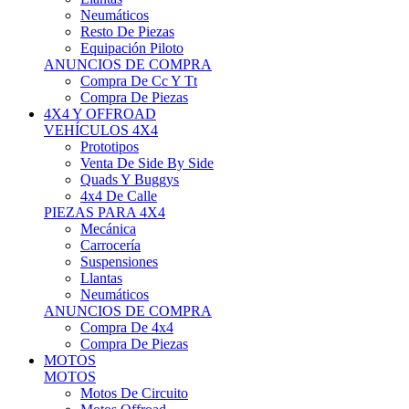
Neumáticos
Resto De Piezas
Equipación Piloto
ANUNCIOS DE COMPRA
Compra De Cc Y Tt
Compra De Piezas
4X4 Y OFFROAD
VEHÍCULOS 4X4
Prototipos
Venta De Side By Side
Quads Y Buggys
4x4 De Calle
PIEZAS PARA 4X4
Mecánica
Carrocería
Suspensiones
Llantas
Neumáticos
ANUNCIOS DE COMPRA
Compra De 4x4
Compra De Piezas
MOTOS
MOTOS
Motos De Circuito