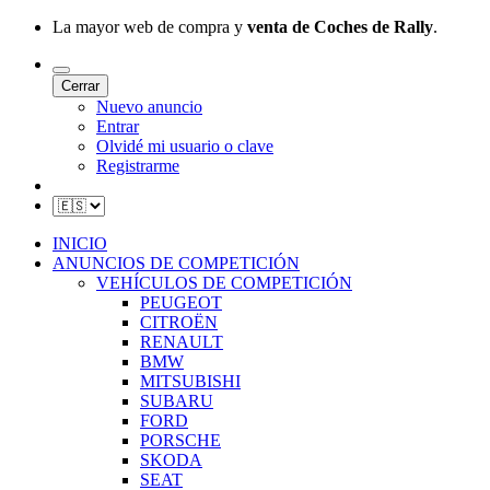
La mayor web de compra y
venta de Coches de Rally
.
Cerrar
Nuevo anuncio
Entrar
Olvidé mi usuario o clave
Registrarme
INICIO
ANUNCIOS DE COMPETICIÓN
VEHÍCULOS DE COMPETICIÓN
PEUGEOT
CITROËN
RENAULT
BMW
MITSUBISHI
SUBARU
FORD
PORSCHE
SKODA
SEAT