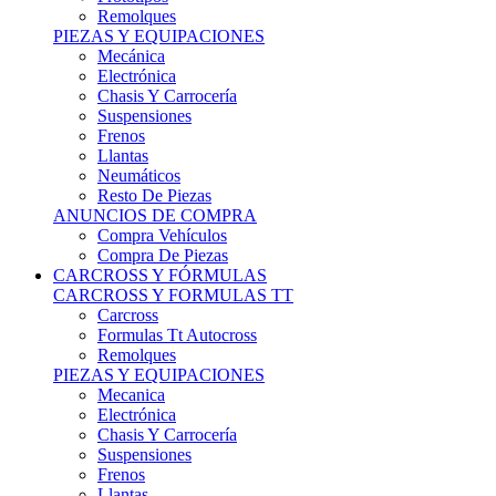
Remolques
PIEZAS Y EQUIPACIONES
Mecánica
Electrónica
Chasis Y Carrocería
Suspensiones
Frenos
Llantas
Neumáticos
Resto De Piezas
ANUNCIOS DE COMPRA
Compra Vehículos
Compra De Piezas
CARCROSS Y FÓRMULAS
CARCROSS Y FORMULAS TT
Carcross
Formulas Tt Autocross
Remolques
PIEZAS Y EQUIPACIONES
Mecanica
Electrónica
Chasis Y Carrocería
Suspensiones
Frenos
Llantas