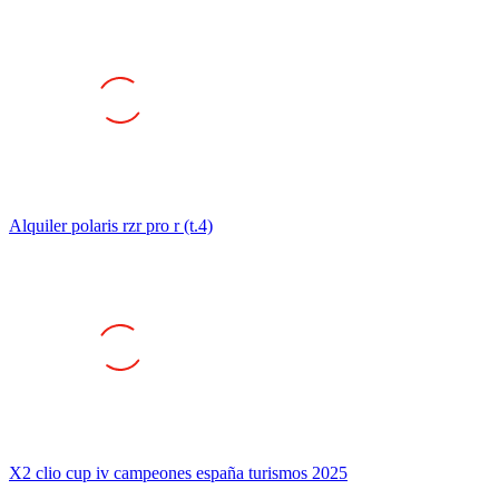
Alquiler polaris rzr pro r (t.4)
X2 clio cup iv campeones españa turismos 2025