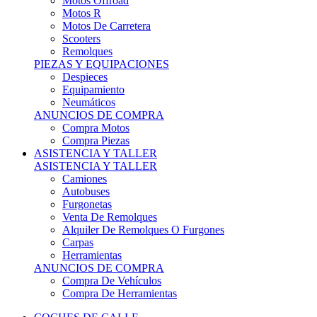
Motos Offroad
Motos R
Motos De Carretera
Scooters
Remolques
PIEZAS Y EQUIPACIONES
Despieces
Equipamiento
Neumáticos
ANUNCIOS DE COMPRA
Compra Motos
Compra Piezas
ASISTENCIA Y TALLER
ASISTENCIA Y TALLER
Camiones
Autobuses
Furgonetas
Venta De Remolques
Alquiler De Remolques O Furgones
Carpas
Herramientas
ANUNCIOS DE COMPRA
Compra De Vehículos
Compra De Herramientas