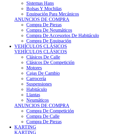
Sistemas Hans
Bolsas Y Mochilas
Equipación Para Mecánicos
ANUNCIOS DE COMPRA
Compra De Piezas
Compra De Neumáticos
Compra De Accesorios De Habitáculo
Compra De Equipación
VEHÍCULOS CLÁSICOS
VEHÍCULOS CLÁSICOS
Clásicos De Calle
Clásicos De Competición
Motores
Cajas De Cambio
Carrocería
Suspensiones
Habitáculo
Llantas
Neumáticos
ANUNCIOS DE COMPRA
Compra De Competición
Compra De Calle
Compra De Piezas
KARTING
KARTING