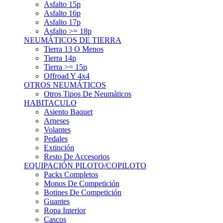
Asfalto 15p
Asfalto 16p
Asfalto 17p
Asfalto >= 18p
NEUMÁTICOS DE TIERRA
Tierra 13 O Menos
Tierra 14p
Tierra >= 15p
Offroad Y 4x4
OTROS NEUMÁTICOS
Otros Tipos De Neumáticos
HABITACULO
Asiento Baquet
Arneses
Volantes
Pedales
Extinción
Resto De Accesorios
EQUIPACIÓN PILOTO/COPILOTO
Packs Completos
Monos De Competición
Botines De Competición
Guantes
Ropa Interior
Cascos