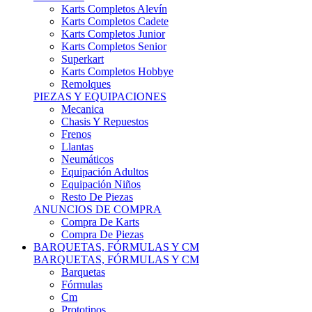
Karts Completos Alevín
Karts Completos Cadete
Karts Completos Junior
Karts Completos Senior
Superkart
Karts Completos Hobbye
Remolques
PIEZAS Y EQUIPACIONES
Mecanica
Chasis Y Repuestos
Frenos
Llantas
Neumáticos
Equipación Adultos
Equipación Niños
Resto De Piezas
ANUNCIOS DE COMPRA
Compra De Karts
Compra De Piezas
BARQUETAS, FÓRMULAS Y CM
BARQUETAS, FÓRMULAS Y CM
Barquetas
Fórmulas
Cm
Prototipos