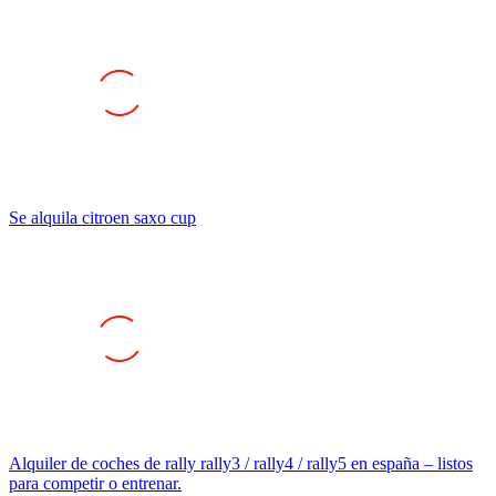
Se alquila citroen saxo cup
Alquiler de coches de rally rally3 / rally4 / rally5 en españa – listos
para competir o entrenar.