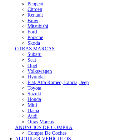
Citroën
Renault
Bmw
Mitsubishi
Ford
Porsche
Skoda
OTRAS MARCAS
Subaru
Seat
Opel
Volkswagen
Hyundai
Fiat, Alfa Romeo, Lancia, Jeep
Toyota
Suzuki
Honda
Mini
Dacia
Audi
Otras Marcas
ANUNCIOS DE COMPRA
Compra De Coches
ALQUILER VEHÍCULOS
ALQUILER VEHÍCULOS