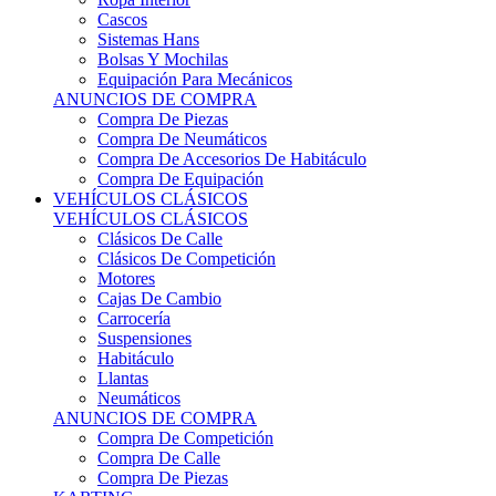
Sistemas Hans
Bolsas Y Mochilas
Equipación Para Mecánicos
ANUNCIOS DE COMPRA
Compra De Piezas
Compra De Neumáticos
Compra De Accesorios De Habitáculo
Compra De Equipación
VEHÍCULOS CLÁSICOS
VEHÍCULOS CLÁSICOS
Clásicos De Calle
Clásicos De Competición
Motores
Cajas De Cambio
Carrocería
Suspensiones
Habitáculo
Llantas
Neumáticos
ANUNCIOS DE COMPRA
Compra De Competición
Compra De Calle
Compra De Piezas
KARTING
KARTING