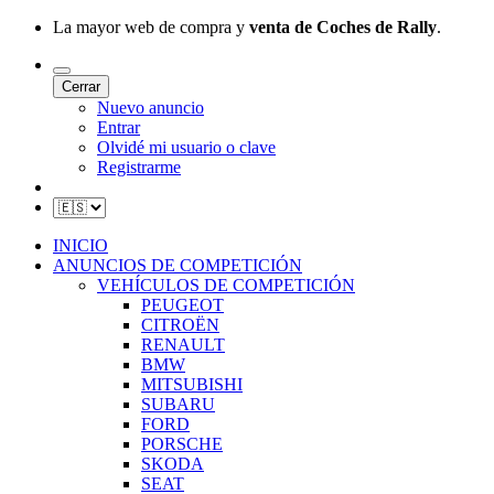
La mayor web de compra y
venta de Coches de Rally
.
Cerrar
Nuevo anuncio
Entrar
Olvidé mi usuario o clave
Registrarme
INICIO
ANUNCIOS DE COMPETICIÓN
VEHÍCULOS DE COMPETICIÓN
PEUGEOT
CITROËN
RENAULT
BMW
MITSUBISHI
SUBARU
FORD
PORSCHE
SKODA
SEAT