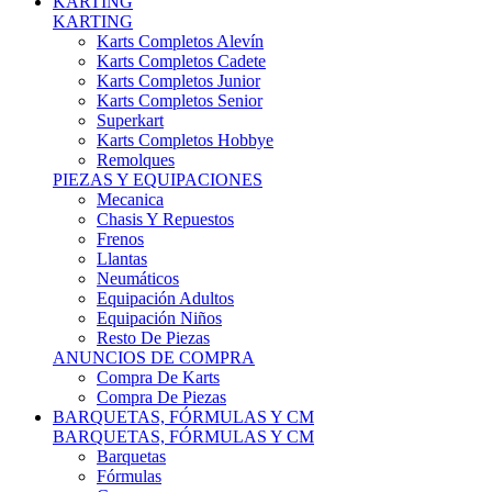
Karts Completos Alevín
Karts Completos Cadete
Karts Completos Junior
Karts Completos Senior
Superkart
Karts Completos Hobbye
Remolques
PIEZAS Y EQUIPACIONES
Mecanica
Chasis Y Repuestos
Frenos
Llantas
Neumáticos
Equipación Adultos
Equipación Niños
Resto De Piezas
ANUNCIOS DE COMPRA
Compra De Karts
Compra De Piezas
BARQUETAS, FÓRMULAS Y CM
BARQUETAS, FÓRMULAS Y CM
Barquetas
Fórmulas
Cm
Prototipos