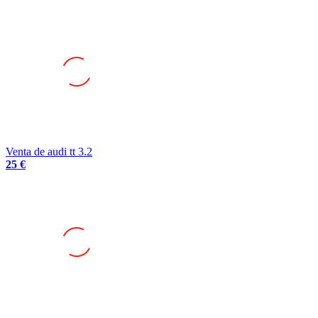
Venta de audi tt 3.2
25 €
Audi rs3 lms tcr 2022
110.000 €