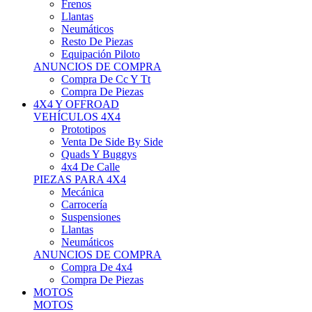
Neumáticos
Resto De Piezas
Equipación Piloto
ANUNCIOS DE COMPRA
Compra De Cc Y Tt
Compra De Piezas
4X4 Y OFFROAD
VEHÍCULOS 4X4
Prototipos
Venta De Side By Side
Quads Y Buggys
4x4 De Calle
PIEZAS PARA 4X4
Mecánica
Carrocería
Suspensiones
Llantas
Neumáticos
ANUNCIOS DE COMPRA
Compra De 4x4
Compra De Piezas
MOTOS
MOTOS
Motos De Circuito