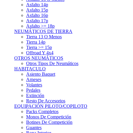
Asfalto 15p
Asfalto 16p
Asfalto 17p
Asfalto >= 18p
NEUMÁTICOS DE TIERRA
Tierra 13 O Menos
Tierra 14p
Tierra >= 15p
Offroad Y 4x4
OTROS NEUMÁTICOS
Otros Tipos De Neumáticos
HABITACULO
Asiento Baquet
Arneses
Volantes
Pedales
Extinción
Resto De Accesorios
EQUIPACIÓN PILOTO/COPILOTO
Packs Completos
Monos De Competición
Botines De Competición
Guantes
Ropa Interior
Cascos