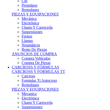
Remolques
PIEZAS Y EQUIPACIONES
Mecánica
Electrónica
Chasis Y Carrocería
Suspensiones
Frenos
Llantas
Neumáticos
Resto De Piezas
ANUNCIOS DE COMPRA
Compra Vehículos
Compra De Piezas
CARCROSS Y FÓRMULAS
CARCROSS Y FORMULAS TT
Carcross
Formulas Tt Autocross
Remolques
PIEZAS Y EQUIPACIONES
Mecanica
Electrónica
Chasis Y Carrocería
Suspensiones
Frenos
Llantas