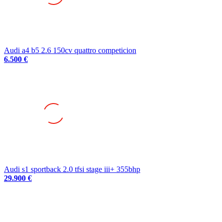
Audi a4 b5 2.6 150cv quattro competicion
6.500 €
Audi s1 sportback 2.0 tfsi stage iii+ 355bhp
29.900 €