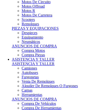
Motos Offroad
Motos R
Motos De Carretera
Scooters
Remolques
PIEZAS Y EQUIPACIONES
Despieces
Equipamiento
Neumáticos
ANUNCIOS DE COMPRA
Compra Motos
Compra Piezas
ASISTENCIA Y TALLER
ASISTENCIA Y TALLER
Camiones
Autobuses
Furgonetas
Venta De Remolques
Alquiler De Remolques O Furgones
Carpas
Herramientas
ANUNCIOS DE COMPRA
Compra De Vehículos
Compra De Herramientas