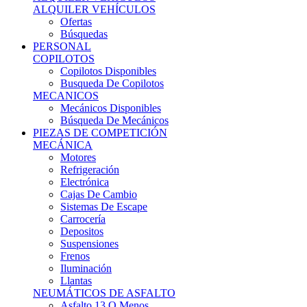
Ofertas
Búsquedas
PERSONAL
COPILOTOS
Copilotos Disponibles
Busqueda De Copilotos
MECANICOS
Mecánicos Disponibles
Búsqueda De Mecánicos
PIEZAS DE COMPETICIÓN
MECÁNICA
Motores
Refrigeración
Electrónica
Cajas De Cambio
Sistemas De Escape
Carrocería
Depositos
Suspensiones
Frenos
Iluminación
Llantas
NEUMÁTICOS DE ASFALTO
Asfalto 13 O Menos
Asfalto 14p