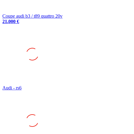
Coupe audi b3 / t89 quattro 20v
21.000 €
Audi - rs6