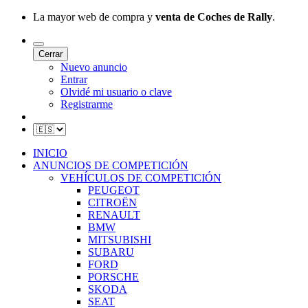
La mayor web de compra y
venta de Coches de Rally
.
Cerrar
Nuevo anuncio
Entrar
Olvidé mi usuario o clave
Registrarme
INICIO
ANUNCIOS DE COMPETICIÓN
VEHÍCULOS DE COMPETICIÓN
PEUGEOT
CITROËN
RENAULT
BMW
MITSUBISHI
SUBARU
FORD
PORSCHE
SKODA
SEAT