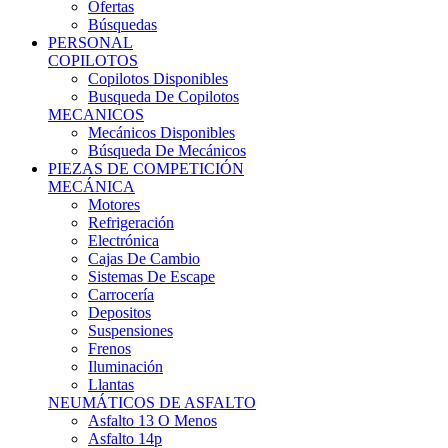
Ofertas
Búsquedas
PERSONAL
COPILOTOS
Copilotos Disponibles
Busqueda De Copilotos
MECANICOS
Mecánicos Disponibles
Búsqueda De Mecánicos
PIEZAS DE COMPETICIÓN
MECÁNICA
Motores
Refrigeración
Electrónica
Cajas De Cambio
Sistemas De Escape
Carrocería
Depositos
Suspensiones
Frenos
Iluminación
Llantas
NEUMÁTICOS DE ASFALTO
Asfalto 13 O Menos
Asfalto 14p