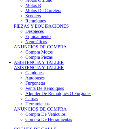
Motos Offroad
Motos R
Motos De Carretera
Scooters
Remolques
PIEZAS Y EQUIPACIONES
Despieces
Equipamiento
Neumáticos
ANUNCIOS DE COMPRA
Compra Motos
Compra Piezas
ASISTENCIA Y TALLER
ASISTENCIA Y TALLER
Camiones
Autobuses
Furgonetas
Venta De Remolques
Alquiler De Remolques O Furgones
Carpas
Herramientas
ANUNCIOS DE COMPRA
Compra De Vehículos
Compra De Herramientas