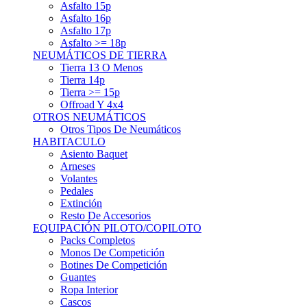
Asfalto 15p
Asfalto 16p
Asfalto 17p
Asfalto >= 18p
NEUMÁTICOS DE TIERRA
Tierra 13 O Menos
Tierra 14p
Tierra >= 15p
Offroad Y 4x4
OTROS NEUMÁTICOS
Otros Tipos De Neumáticos
HABITACULO
Asiento Baquet
Arneses
Volantes
Pedales
Extinción
Resto De Accesorios
EQUIPACIÓN PILOTO/COPILOTO
Packs Completos
Monos De Competición
Botines De Competición
Guantes
Ropa Interior
Cascos