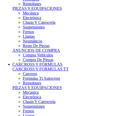
Remolques
PIEZAS Y EQUIPACIONES
Mecánica
Electrónica
Chasis Y Carrocería
Suspensiones
Frenos
Llantas
Neumáticos
Resto De Piezas
ANUNCIOS DE COMPRA
Compra Vehículos
Compra De Piezas
CARCROSS Y FÓRMULAS
CARCROSS Y FORMULAS TT
Carcross
Formulas Tt Autocross
Remolques
PIEZAS Y EQUIPACIONES
Mecanica
Electrónica
Chasis Y Carrocería
Suspensiones
Frenos
Llantas