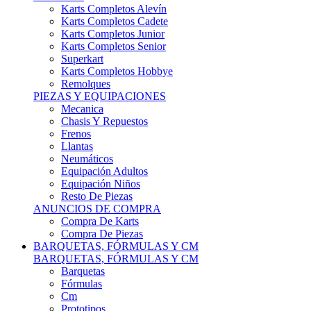
Karts Completos Alevín
Karts Completos Cadete
Karts Completos Junior
Karts Completos Senior
Superkart
Karts Completos Hobbye
Remolques
PIEZAS Y EQUIPACIONES
Mecanica
Chasis Y Repuestos
Frenos
Llantas
Neumáticos
Equipación Adultos
Equipación Niños
Resto De Piezas
ANUNCIOS DE COMPRA
Compra De Karts
Compra De Piezas
BARQUETAS, FÓRMULAS Y CM
BARQUETAS, FÓRMULAS Y CM
Barquetas
Fórmulas
Cm
Prototipos