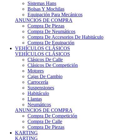
Sistemas Hans
Bolsas Y Mochilas
Equipación Para Mecánicos
ANUNCIOS DE COMPRA
Compra De Piezas
Compra De Neumáticos
Compra De Accesorios De Habitáculo
Compra De Equipación
VEHÍCULOS CLÁSICOS
VEHÍCULOS CLÁSICOS
Clásicos De Calle
Clásicos De Competición
Motores
Cajas De Cambio
Carrocería
Suspensiones
Habitáculo
Llantas
Neumáticos
ANUNCIOS DE COMPRA
Compra De Competición
Compra De Calle
Compra De Piezas
KARTING
KARTING