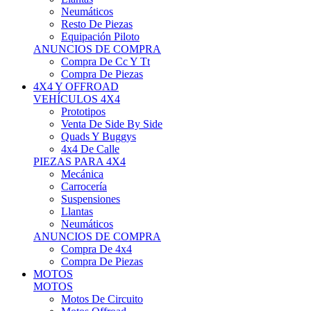
Neumáticos
Resto De Piezas
Equipación Piloto
ANUNCIOS DE COMPRA
Compra De Cc Y Tt
Compra De Piezas
4X4 Y OFFROAD
VEHÍCULOS 4X4
Prototipos
Venta De Side By Side
Quads Y Buggys
4x4 De Calle
PIEZAS PARA 4X4
Mecánica
Carrocería
Suspensiones
Llantas
Neumáticos
ANUNCIOS DE COMPRA
Compra De 4x4
Compra De Piezas
MOTOS
MOTOS
Motos De Circuito