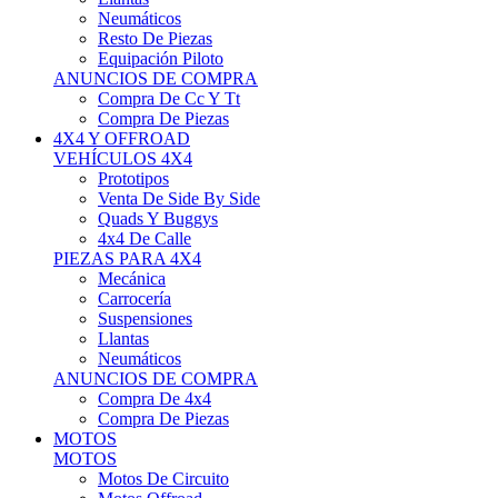
Neumáticos
Resto De Piezas
Equipación Piloto
ANUNCIOS DE COMPRA
Compra De Cc Y Tt
Compra De Piezas
4X4 Y OFFROAD
VEHÍCULOS 4X4
Prototipos
Venta De Side By Side
Quads Y Buggys
4x4 De Calle
PIEZAS PARA 4X4
Mecánica
Carrocería
Suspensiones
Llantas
Neumáticos
ANUNCIOS DE COMPRA
Compra De 4x4
Compra De Piezas
MOTOS
MOTOS
Motos De Circuito