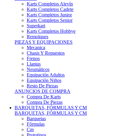
Karts Completos Alevín
Karts Completos Cadete
Karts Completos Junior
Karts Completos Senior
Superkart
Karts Completos Hobbye
Remolques
PIEZAS Y EQUIPACIONES
Mecanica
Chasis Y Repuestos
Frenos
Llantas
Neumáticos
Equipación Adultos
Equipación Niños
Resto De Piezas
ANUNCIOS DE COMPRA
Compra De Karts
Compra De Piezas
BARQUETAS, FÓRMULAS Y CM
BARQUETAS, FÓRMULAS Y CM
Barquetas
Fórmulas
Cm
Prototipos