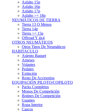
Asfalto 15p
Asfalto 16p
Asfalto 17p
Asfalto >= 18p
NEUMÁTICOS DE TIERRA
Tierra 13 O Menos
Tierra 14p
Tierra >= 15p
Offroad Y 4x4
OTROS NEUMÁTICOS
Otros Tipos De Neumáticos
HABITACULO
Asiento Baquet
Arneses
Volantes
Pedales
Extinción
Resto De Accesorios
EQUIPACIÓN PILOTO/COPILOTO
Packs Completos
Monos De Competición
Botines De Competición
Guantes
Ropa Interior
Cascos