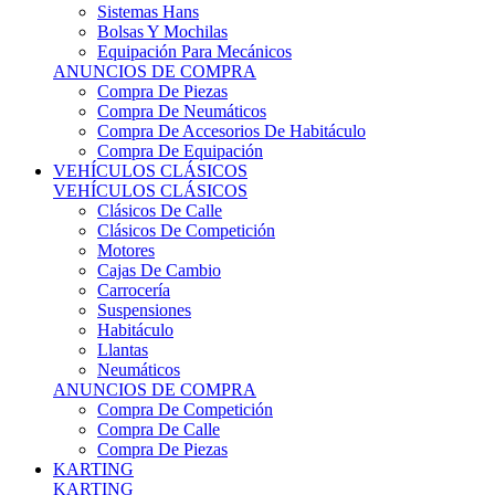
Sistemas Hans
Bolsas Y Mochilas
Equipación Para Mecánicos
ANUNCIOS DE COMPRA
Compra De Piezas
Compra De Neumáticos
Compra De Accesorios De Habitáculo
Compra De Equipación
VEHÍCULOS CLÁSICOS
VEHÍCULOS CLÁSICOS
Clásicos De Calle
Clásicos De Competición
Motores
Cajas De Cambio
Carrocería
Suspensiones
Habitáculo
Llantas
Neumáticos
ANUNCIOS DE COMPRA
Compra De Competición
Compra De Calle
Compra De Piezas
KARTING
KARTING