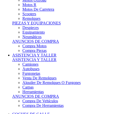
Motos Offroad
Motos R
Motos De Carretera
Scooters
Remolques
PIEZAS Y EQUIPACIONES
Despieces
Equipamiento
Neumáticos
ANUNCIOS DE COMPRA
Compra Motos
Compra Piezas
ASISTENCIA Y TALLER
ASISTENCIA Y TALLER
Camiones
Autobuses
Furgonetas
Venta De Remolques
Alquiler De Remolques O Furgones
Carpas
Herramientas
ANUNCIOS DE COMPRA
Compra De Vehículos
Compra De Herramientas