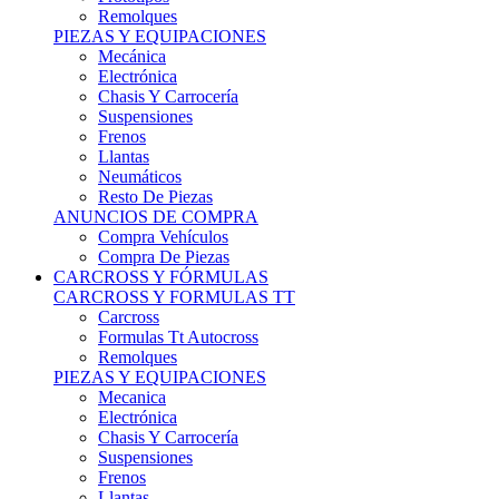
Remolques
PIEZAS Y EQUIPACIONES
Mecánica
Electrónica
Chasis Y Carrocería
Suspensiones
Frenos
Llantas
Neumáticos
Resto De Piezas
ANUNCIOS DE COMPRA
Compra Vehículos
Compra De Piezas
CARCROSS Y FÓRMULAS
CARCROSS Y FORMULAS TT
Carcross
Formulas Tt Autocross
Remolques
PIEZAS Y EQUIPACIONES
Mecanica
Electrónica
Chasis Y Carrocería
Suspensiones
Frenos
Llantas