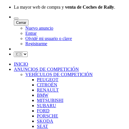
La mayor web de compra y
venta de Coches de Rally
.
Cerrar
Nuevo anuncio
Entrar
Olvidé mi usuario o clave
Registrarme
INICIO
ANUNCIOS DE COMPETICIÓN
VEHÍCULOS DE COMPETICIÓN
PEUGEOT
CITROËN
RENAULT
BMW
MITSUBISHI
SUBARU
FORD
PORSCHE
SKODA
SEAT