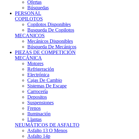
Ofertas
Búsquedas
PERSONAL
COPILOTOS
Copilotos Disponibles
Busqueda De Copilotos
MECANICOS
Mecánicos Disponibles
Búsqueda De Mecánicos
PIEZAS DE COMPETICIÓN
MECÁNICA
Motores
Refrigeración
Electrónica
Cajas De Cambio
Sistemas De Escape
Carrocería
Depositos
Suspensiones
Frenos
Iluminación
Llantas
NEUMÁTICOS DE ASFALTO
Asfalto 13 O Menos
Asfalto 14p