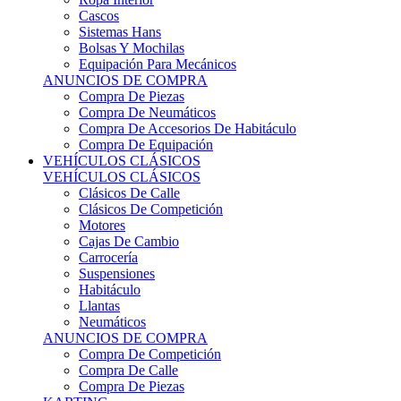
Sistemas Hans
Bolsas Y Mochilas
Equipación Para Mecánicos
ANUNCIOS DE COMPRA
Compra De Piezas
Compra De Neumáticos
Compra De Accesorios De Habitáculo
Compra De Equipación
VEHÍCULOS CLÁSICOS
VEHÍCULOS CLÁSICOS
Clásicos De Calle
Clásicos De Competición
Motores
Cajas De Cambio
Carrocería
Suspensiones
Habitáculo
Llantas
Neumáticos
ANUNCIOS DE COMPRA
Compra De Competición
Compra De Calle
Compra De Piezas
KARTING
KARTING