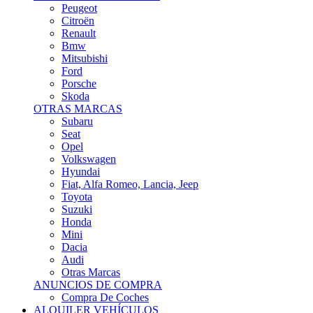
Citroën
Renault
Bmw
Mitsubishi
Ford
Porsche
Skoda
OTRAS MARCAS
Subaru
Seat
Opel
Volkswagen
Hyundai
Fiat, Alfa Romeo, Lancia, Jeep
Toyota
Suzuki
Honda
Mini
Dacia
Audi
Otras Marcas
ANUNCIOS DE COMPRA
Compra De Coches
ALQUILER VEHÍCULOS
ALQUILER VEHÍCULOS