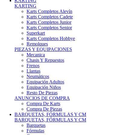
Karts Completos Alevín
Karts Completos Cadete
Karts Completos Junior
Karts Completos Senior
Superkart
Karts Completos Hobbye
Remolques
PIEZAS Y EQUIPACIONES
Mecanica
Chasis Y Repuestos
Frenos
Llantas
Neumáticos
Equipación Adultos
Equipación Niños
Resto De Piezas
ANUNCIOS DE COMPRA
Compra De Karts
Compra De Piezas
BARQUETAS, FÓRMULAS Y CM
BARQUETAS, FÓRMULAS Y CM
Barquetas
Fórmulas
Cm
Prototipos