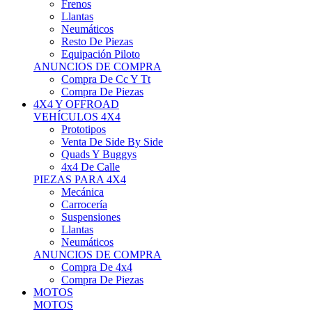
Neumáticos
Resto De Piezas
Equipación Piloto
ANUNCIOS DE COMPRA
Compra De Cc Y Tt
Compra De Piezas
4X4 Y OFFROAD
VEHÍCULOS 4X4
Prototipos
Venta De Side By Side
Quads Y Buggys
4x4 De Calle
PIEZAS PARA 4X4
Mecánica
Carrocería
Suspensiones
Llantas
Neumáticos
ANUNCIOS DE COMPRA
Compra De 4x4
Compra De Piezas
MOTOS
MOTOS
Motos De Circuito