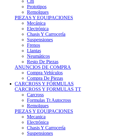
Remolques
PIEZAS Y EQUIPACIONES
Mecánica
Electrónica
Chasis Y Carrocería
Suspensiones
Frenos
Llantas
Neumáticos
Resto De Piezas
ANUNCIOS DE COMPRA
Compra Vehículos
Compra De Piezas
CARCROSS Y FÓRMULAS
CARCROSS Y FORMULAS TT
Carcross
Formulas Tt Autocross
Remolques
PIEZAS Y EQUIPACIONES
Mecanica
Electrónica
Chasis Y Carrocería
Suspensiones
Frenos
Llantas