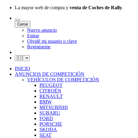
La mayor web de compra y
venta de Coches de Rally
.
Cerrar
Nuevo anuncio
Entrar
Olvidé mi usuario o clave
Registrarme
INICIO
ANUNCIOS DE COMPETICIÓN
VEHÍCULOS DE COMPETICIÓN
PEUGEOT
CITROËN
RENAULT
BMW
MITSUBISHI
SUBARU
FORD
PORSCHE
SKODA
SEAT