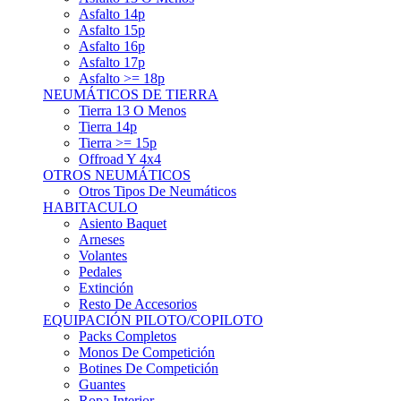
Asfalto 15p
Asfalto 16p
Asfalto 17p
Asfalto >= 18p
NEUMÁTICOS DE TIERRA
Tierra 13 O Menos
Tierra 14p
Tierra >= 15p
Offroad Y 4x4
OTROS NEUMÁTICOS
Otros Tipos De Neumáticos
HABITACULO
Asiento Baquet
Arneses
Volantes
Pedales
Extinción
Resto De Accesorios
EQUIPACIÓN PILOTO/COPILOTO
Packs Completos
Monos De Competición
Botines De Competición
Guantes
Ropa Interior
Cascos