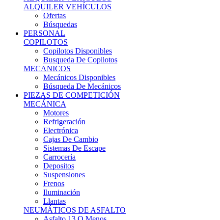
Ofertas
Búsquedas
PERSONAL
COPILOTOS
Copilotos Disponibles
Busqueda De Copilotos
MECANICOS
Mecánicos Disponibles
Búsqueda De Mecánicos
PIEZAS DE COMPETICIÓN
MECÁNICA
Motores
Refrigeración
Electrónica
Cajas De Cambio
Sistemas De Escape
Carrocería
Depositos
Suspensiones
Frenos
Iluminación
Llantas
NEUMÁTICOS DE ASFALTO
Asfalto 13 O Menos
Asfalto 14p