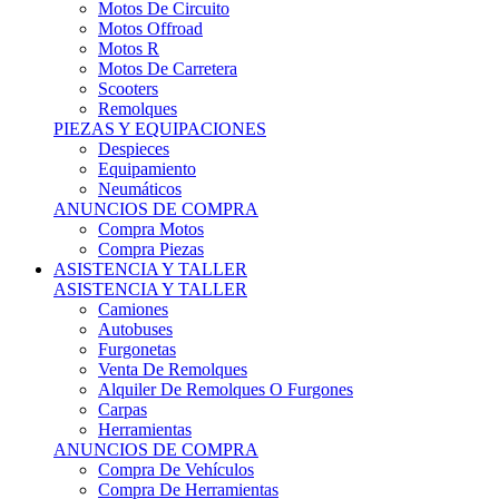
Motos Offroad
Motos R
Motos De Carretera
Scooters
Remolques
PIEZAS Y EQUIPACIONES
Despieces
Equipamiento
Neumáticos
ANUNCIOS DE COMPRA
Compra Motos
Compra Piezas
ASISTENCIA Y TALLER
ASISTENCIA Y TALLER
Camiones
Autobuses
Furgonetas
Venta De Remolques
Alquiler De Remolques O Furgones
Carpas
Herramientas
ANUNCIOS DE COMPRA
Compra De Vehículos
Compra De Herramientas