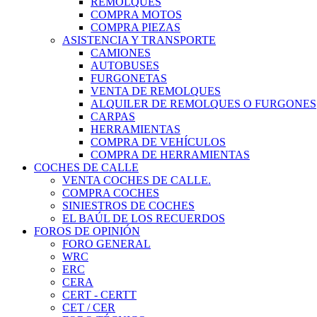
REMOLQUES
COMPRA MOTOS
COMPRA PIEZAS
ASISTENCIA Y TRANSPORTE
CAMIONES
AUTOBUSES
FURGONETAS
VENTA DE REMOLQUES
ALQUILER DE REMOLQUES O FURGONES
CARPAS
HERRAMIENTAS
COMPRA DE VEHÍCULOS
COMPRA DE HERRAMIENTAS
COCHES DE CALLE
VENTA COCHES DE CALLE.
COMPRA COCHES
SINIESTROS DE COCHES
EL BAÚL DE LOS RECUERDOS
FOROS DE OPINIÓN
FORO GENERAL
WRC
ERC
CERA
CERT - CERTT
CET / CER