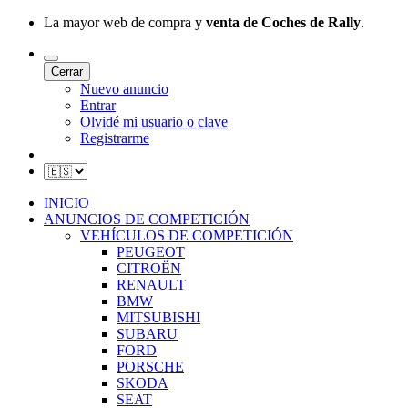
La mayor web de compra y
venta de Coches de Rally
.
Cerrar
Nuevo anuncio
Entrar
Olvidé mi usuario o clave
Registrarme
INICIO
ANUNCIOS DE COMPETICIÓN
VEHÍCULOS DE COMPETICIÓN
PEUGEOT
CITROËN
RENAULT
BMW
MITSUBISHI
SUBARU
FORD
PORSCHE
SKODA
SEAT