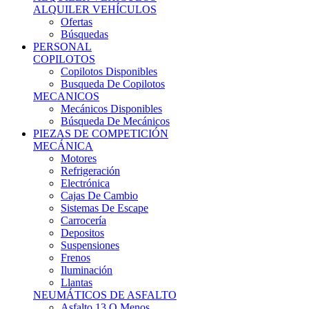
Ofertas
Búsquedas
PERSONAL
COPILOTOS
Copilotos Disponibles
Busqueda De Copilotos
MECANICOS
Mecánicos Disponibles
Búsqueda De Mecánicos
PIEZAS DE COMPETICIÓN
MECÁNICA
Motores
Refrigeración
Electrónica
Cajas De Cambio
Sistemas De Escape
Carrocería
Depositos
Suspensiones
Frenos
Iluminación
Llantas
NEUMÁTICOS DE ASFALTO
Asfalto 13 O Menos
Asfalto 14p