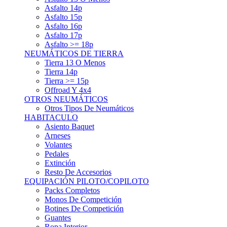
Asfalto 15p
Asfalto 16p
Asfalto 17p
Asfalto >= 18p
NEUMÁTICOS DE TIERRA
Tierra 13 O Menos
Tierra 14p
Tierra >= 15p
Offroad Y 4x4
OTROS NEUMÁTICOS
Otros Tipos De Neumáticos
HABITACULO
Asiento Baquet
Arneses
Volantes
Pedales
Extinción
Resto De Accesorios
EQUIPACIÓN PILOTO/COPILOTO
Packs Completos
Monos De Competición
Botines De Competición
Guantes
Ropa Interior
Cascos