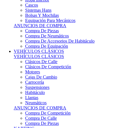
Sistemas Hans
Bolsas Y Mochilas
Equipación Para Mecánicos
ANUNCIOS DE COMPRA
Compra De Piezas
Compra De Neumáticos
Compra De Accesorios De Habitáculo
Compra De Equipación
VEHÍCULOS CLÁSICOS
VEHÍCULOS CLÁSICOS
Clásicos De Calle
Clásicos De Competición
Motores
Cajas De Cambio
Carrocería
Suspensiones
Habitáculo
Llantas
Neumáticos
ANUNCIOS DE COMPRA
Compra De Competición
Compra De Calle
Compra De Piezas
KARTING
KARTING