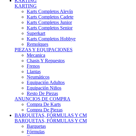
Karts Completos Alevín
Karts Completos Cadete
Karts Completos Junior
Karts Completos Senior
Superkart
Karts Completos Hobbye
Remolques
PIEZAS Y EQUIPACIONES
Mecanica
Chasis Y Repuestos
Frenos
Llantas
Neumáticos
Equipación Adultos
Equipación Niños
Resto De Piezas
ANUNCIOS DE COMPRA
Compra De Karts
Compra De Piezas
BARQUETAS, FÓRMULAS Y CM
BARQUETAS, FÓRMULAS Y CM
Barquetas
Fórmulas
Cm
Prototipos