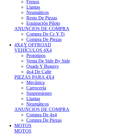
Neumáticos
Resto De Piezas
Equipación Piloto
ANUNCIOS DE COMPRA
Compra De Cc Y Tt
Compra De Piezas
4X4 Y OFFROAD
VEHÍCULOS 4X4
Prototipos
Venta De Side By Side
Quads Y Buggys
4x4 De Calle
PIEZAS PARA 4X4
Mecánica
Carrocería
Suspensiones
Llantas
Neumáticos
ANUNCIOS DE COMPRA
Compra De 4x4
Compra De Piezas
MOTOS
MOTOS
Motos De Circuito