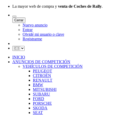
La mayor web de compra y
venta de Coches de Rally
.
Cerrar
Nuevo anuncio
Entrar
Olvidé mi usuario o clave
Registrarme
INICIO
ANUNCIOS DE COMPETICIÓN
VEHÍCULOS DE COMPETICIÓN
PEUGEOT
CITROËN
RENAULT
BMW
MITSUBISHI
SUBARU
FORD
PORSCHE
SKODA
SEAT