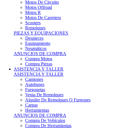
Motos Offroad
Motos R
Motos De Carretera
Scooters
Remolques
PIEZAS Y EQUIPACIONES
Despieces
Equipamiento
Neumáticos
ANUNCIOS DE COMPRA
Compra Motos
Compra Piezas
ASISTENCIA Y TALLER
ASISTENCIA Y TALLER
Camiones
Autobuses
Furgonetas
Venta De Remolques
Alquiler De Remolques O Furgones
Carpas
Herramientas
ANUNCIOS DE COMPRA
Compra De Vehículos
Compra De Herramientas