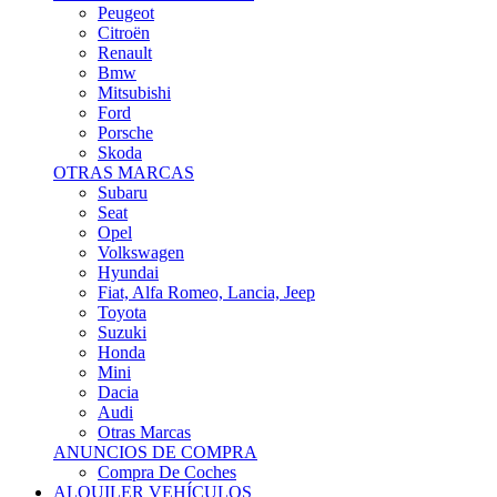
Citroën
Renault
Bmw
Mitsubishi
Ford
Porsche
Skoda
OTRAS MARCAS
Subaru
Seat
Opel
Volkswagen
Hyundai
Fiat, Alfa Romeo, Lancia, Jeep
Toyota
Suzuki
Honda
Mini
Dacia
Audi
Otras Marcas
ANUNCIOS DE COMPRA
Compra De Coches
ALQUILER VEHÍCULOS
ALQUILER VEHÍCULOS