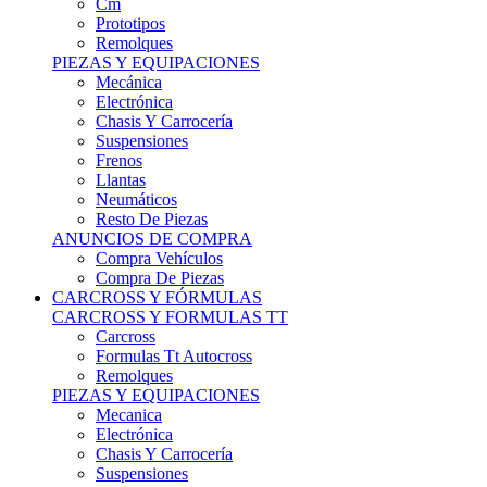
Remolques
PIEZAS Y EQUIPACIONES
Mecánica
Electrónica
Chasis Y Carrocería
Suspensiones
Frenos
Llantas
Neumáticos
Resto De Piezas
ANUNCIOS DE COMPRA
Compra Vehículos
Compra De Piezas
CARCROSS Y FÓRMULAS
CARCROSS Y FORMULAS TT
Carcross
Formulas Tt Autocross
Remolques
PIEZAS Y EQUIPACIONES
Mecanica
Electrónica
Chasis Y Carrocería
Suspensiones
Frenos
Llantas