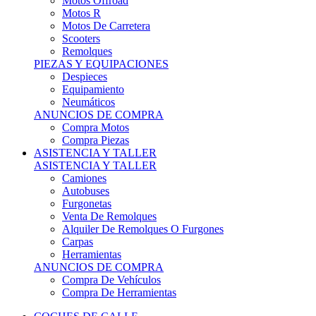
Motos Offroad
Motos R
Motos De Carretera
Scooters
Remolques
PIEZAS Y EQUIPACIONES
Despieces
Equipamiento
Neumáticos
ANUNCIOS DE COMPRA
Compra Motos
Compra Piezas
ASISTENCIA Y TALLER
ASISTENCIA Y TALLER
Camiones
Autobuses
Furgonetas
Venta De Remolques
Alquiler De Remolques O Furgones
Carpas
Herramientas
ANUNCIOS DE COMPRA
Compra De Vehículos
Compra De Herramientas