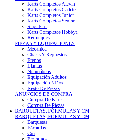
Karts Completos Alevín
Karts Completos Cadete
Karts Completos Junior
Karts Completos Senior
Superkart
Karts Completos Hobbye
Remolques
PIEZAS Y EQUIPACIONES
Mecanica
Chasis Y Repuestos
Frenos
Llantas
Neumáticos
Equipación Adultos
Equipación Niños
Resto De Piezas
ANUNCIOS DE COMPRA
Compra De Karts
Compra De Piezas
BARQUETAS, FÓRMULAS Y CM
BARQUETAS, FÓRMULAS Y CM
Barquetas
Fórmulas
Cm
Prototipos