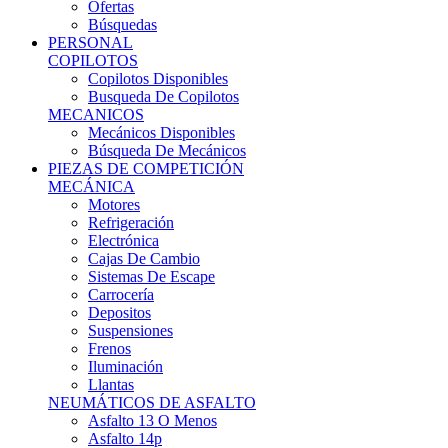
Ofertas
Búsquedas
PERSONAL
COPILOTOS
Copilotos Disponibles
Busqueda De Copilotos
MECANICOS
Mecánicos Disponibles
Búsqueda De Mecánicos
PIEZAS DE COMPETICIÓN
MECÁNICA
Motores
Refrigeración
Electrónica
Cajas De Cambio
Sistemas De Escape
Carrocería
Depositos
Suspensiones
Frenos
Iluminación
Llantas
NEUMÁTICOS DE ASFALTO
Asfalto 13 O Menos
Asfalto 14p