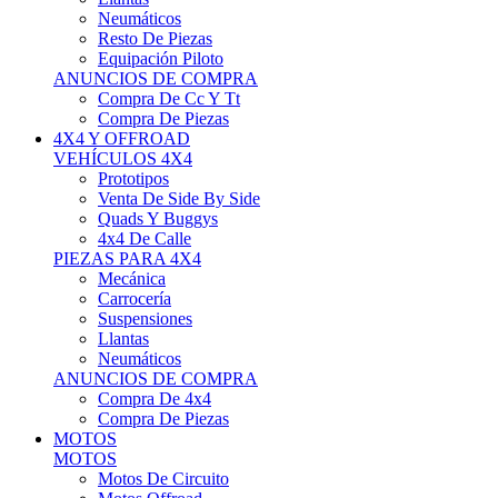
Neumáticos
Resto De Piezas
Equipación Piloto
ANUNCIOS DE COMPRA
Compra De Cc Y Tt
Compra De Piezas
4X4 Y OFFROAD
VEHÍCULOS 4X4
Prototipos
Venta De Side By Side
Quads Y Buggys
4x4 De Calle
PIEZAS PARA 4X4
Mecánica
Carrocería
Suspensiones
Llantas
Neumáticos
ANUNCIOS DE COMPRA
Compra De 4x4
Compra De Piezas
MOTOS
MOTOS
Motos De Circuito