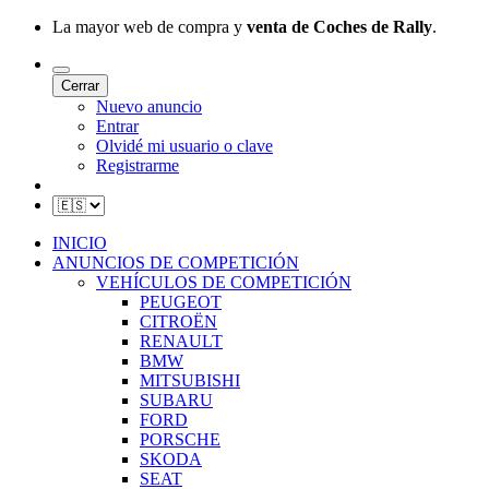
La mayor web de compra y
venta de Coches de Rally
.
Cerrar
Nuevo anuncio
Entrar
Olvidé mi usuario o clave
Registrarme
INICIO
ANUNCIOS DE COMPETICIÓN
VEHÍCULOS DE COMPETICIÓN
PEUGEOT
CITROËN
RENAULT
BMW
MITSUBISHI
SUBARU
FORD
PORSCHE
SKODA
SEAT