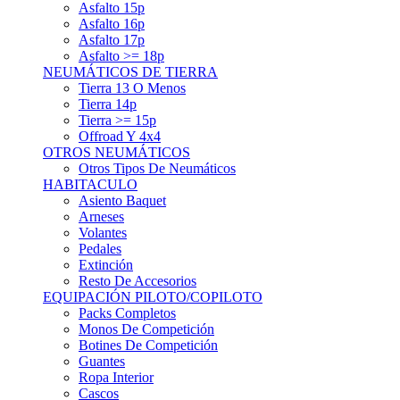
Asfalto 15p
Asfalto 16p
Asfalto 17p
Asfalto >= 18p
NEUMÁTICOS DE TIERRA
Tierra 13 O Menos
Tierra 14p
Tierra >= 15p
Offroad Y 4x4
OTROS NEUMÁTICOS
Otros Tipos De Neumáticos
HABITACULO
Asiento Baquet
Arneses
Volantes
Pedales
Extinción
Resto De Accesorios
EQUIPACIÓN PILOTO/COPILOTO
Packs Completos
Monos De Competición
Botines De Competición
Guantes
Ropa Interior
Cascos