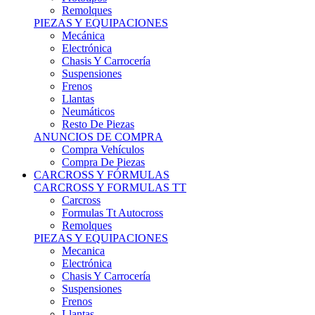
Remolques
PIEZAS Y EQUIPACIONES
Mecánica
Electrónica
Chasis Y Carrocería
Suspensiones
Frenos
Llantas
Neumáticos
Resto De Piezas
ANUNCIOS DE COMPRA
Compra Vehículos
Compra De Piezas
CARCROSS Y FÓRMULAS
CARCROSS Y FORMULAS TT
Carcross
Formulas Tt Autocross
Remolques
PIEZAS Y EQUIPACIONES
Mecanica
Electrónica
Chasis Y Carrocería
Suspensiones
Frenos
Llantas