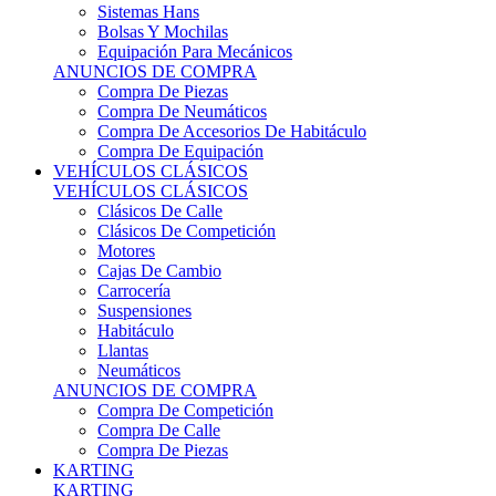
Sistemas Hans
Bolsas Y Mochilas
Equipación Para Mecánicos
ANUNCIOS DE COMPRA
Compra De Piezas
Compra De Neumáticos
Compra De Accesorios De Habitáculo
Compra De Equipación
VEHÍCULOS CLÁSICOS
VEHÍCULOS CLÁSICOS
Clásicos De Calle
Clásicos De Competición
Motores
Cajas De Cambio
Carrocería
Suspensiones
Habitáculo
Llantas
Neumáticos
ANUNCIOS DE COMPRA
Compra De Competición
Compra De Calle
Compra De Piezas
KARTING
KARTING