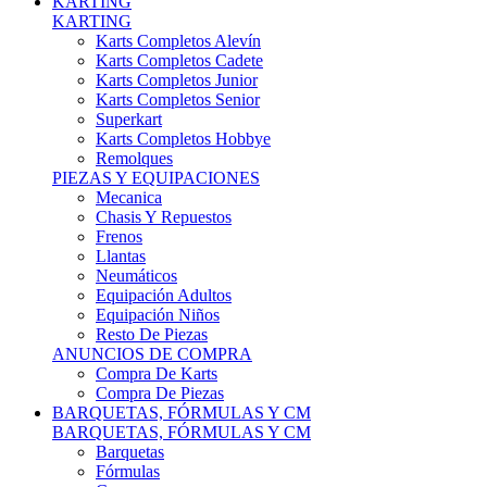
Karts Completos Alevín
Karts Completos Cadete
Karts Completos Junior
Karts Completos Senior
Superkart
Karts Completos Hobbye
Remolques
PIEZAS Y EQUIPACIONES
Mecanica
Chasis Y Repuestos
Frenos
Llantas
Neumáticos
Equipación Adultos
Equipación Niños
Resto De Piezas
ANUNCIOS DE COMPRA
Compra De Karts
Compra De Piezas
BARQUETAS, FÓRMULAS Y CM
BARQUETAS, FÓRMULAS Y CM
Barquetas
Fórmulas
Cm
Prototipos