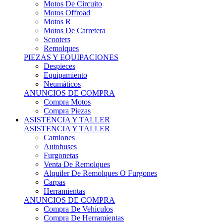
Motos Offroad
Motos R
Motos De Carretera
Scooters
Remolques
PIEZAS Y EQUIPACIONES
Despieces
Equipamiento
Neumáticos
ANUNCIOS DE COMPRA
Compra Motos
Compra Piezas
ASISTENCIA Y TALLER
ASISTENCIA Y TALLER
Camiones
Autobuses
Furgonetas
Venta De Remolques
Alquiler De Remolques O Furgones
Carpas
Herramientas
ANUNCIOS DE COMPRA
Compra De Vehículos
Compra De Herramientas