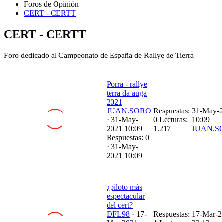
CERT - CERTT
CERT - CERTT
Foro dedicado al Campeonato de España de Rallye de Tierra
Porra - rallye
terra da auga
2021
JUAN.SORO
Respuestas:
31-May-
·
31-May-
0
Lecturas:
10:09
2021 10:09
1.217
JUAN.S
Respuestas: 0
·
31-May-
2021 10:09
¿piloto más
espectacular
del cert?
DFL98
·
17-
Respuestas:
17-Mar-
Mar-2021
1
Lecturas:
22:12
11:06
1.767
RALLY