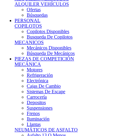
Ofertas
Búsquedas
PERSONAL
COPILOTOS
Copilotos Disponibles
Busqueda De Copilotos
MECANICOS
Mecánicos Disponibles
Búsqueda De Mecánicos
PIEZAS DE COMPETICIÓN
MECÁNICA
Motores
Refrigeración
Electrónica
Cajas De Cambio
Sistemas De Escape
Carrocería
Depositos
Suspensiones
Frenos
Iluminación
Llantas
NEUMÁTICOS DE ASFALTO
Asfalto 13 O Menos
Asfalto 14p