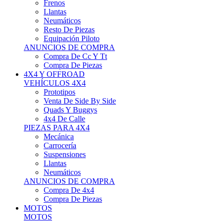
Neumáticos
Resto De Piezas
Equipación Piloto
ANUNCIOS DE COMPRA
Compra De Cc Y Tt
Compra De Piezas
4X4 Y OFFROAD
VEHÍCULOS 4X4
Prototipos
Venta De Side By Side
Quads Y Buggys
4x4 De Calle
PIEZAS PARA 4X4
Mecánica
Carrocería
Suspensiones
Llantas
Neumáticos
ANUNCIOS DE COMPRA
Compra De 4x4
Compra De Piezas
MOTOS
MOTOS
Motos De Circuito