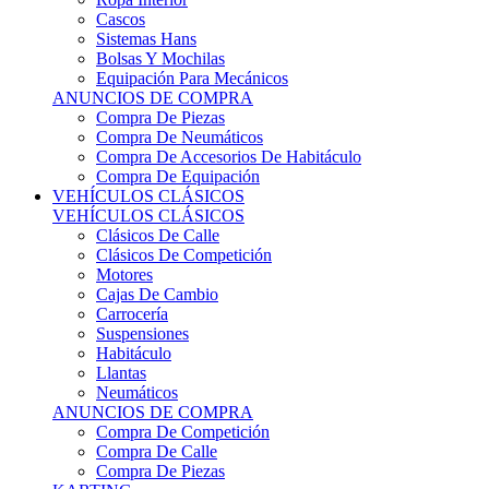
Sistemas Hans
Bolsas Y Mochilas
Equipación Para Mecánicos
ANUNCIOS DE COMPRA
Compra De Piezas
Compra De Neumáticos
Compra De Accesorios De Habitáculo
Compra De Equipación
VEHÍCULOS CLÁSICOS
VEHÍCULOS CLÁSICOS
Clásicos De Calle
Clásicos De Competición
Motores
Cajas De Cambio
Carrocería
Suspensiones
Habitáculo
Llantas
Neumáticos
ANUNCIOS DE COMPRA
Compra De Competición
Compra De Calle
Compra De Piezas
KARTING
KARTING