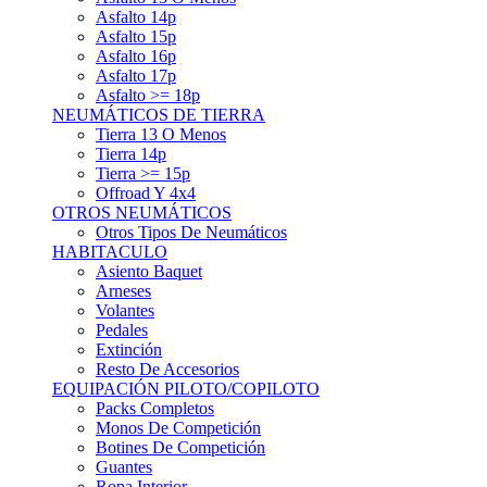
Asfalto 15p
Asfalto 16p
Asfalto 17p
Asfalto >= 18p
NEUMÁTICOS DE TIERRA
Tierra 13 O Menos
Tierra 14p
Tierra >= 15p
Offroad Y 4x4
OTROS NEUMÁTICOS
Otros Tipos De Neumáticos
HABITACULO
Asiento Baquet
Arneses
Volantes
Pedales
Extinción
Resto De Accesorios
EQUIPACIÓN PILOTO/COPILOTO
Packs Completos
Monos De Competición
Botines De Competición
Guantes
Ropa Interior
Cascos