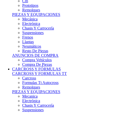
Remolques
PIEZAS Y EQUIPACIONES
Mecánica
Electrónica
Chasis Y Carrocería
Suspensiones
Frenos
Llantas
Neumáticos
Resto De Piezas
ANUNCIOS DE COMPRA
Compra Vehículos
Compra De Piezas
CARCROSS Y FÓRMULAS
CARCROSS Y FORMULAS TT
Carcross
Formulas Tt Autocross
Remolques
PIEZAS Y EQUIPACIONES
Mecanica
Electrónica
Chasis Y Carrocería
Suspensiones
Frenos
Llantas