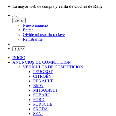
La mayor web de compra y
venta de Coches de Rally
.
Cerrar
Nuevo anuncio
Entrar
Olvidé mi usuario o clave
Registrarme
INICIO
ANUNCIOS DE COMPETICIÓN
VEHÍCULOS DE COMPETICIÓN
PEUGEOT
CITROËN
RENAULT
BMW
MITSUBISHI
SUBARU
FORD
PORSCHE
SKODA
SEAT