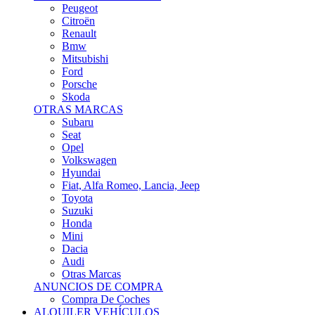
Citroën
Renault
Bmw
Mitsubishi
Ford
Porsche
Skoda
OTRAS MARCAS
Subaru
Seat
Opel
Volkswagen
Hyundai
Fiat, Alfa Romeo, Lancia, Jeep
Toyota
Suzuki
Honda
Mini
Dacia
Audi
Otras Marcas
ANUNCIOS DE COMPRA
Compra De Coches
ALQUILER VEHÍCULOS
ALQUILER VEHÍCULOS