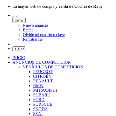
La mayor web de compra y
venta de Coches de Rally
.
Cerrar
Nuevo anuncio
Entrar
Olvidé mi usuario o clave
Registrarme
INICIO
ANUNCIOS DE COMPETICIÓN
VEHÍCULOS DE COMPETICIÓN
PEUGEOT
CITROËN
RENAULT
BMW
MITSUBISHI
SUBARU
FORD
PORSCHE
SKODA
SEAT