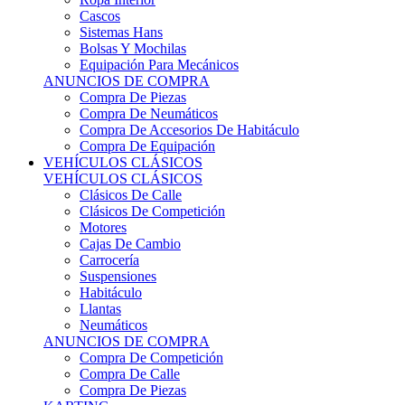
Sistemas Hans
Bolsas Y Mochilas
Equipación Para Mecánicos
ANUNCIOS DE COMPRA
Compra De Piezas
Compra De Neumáticos
Compra De Accesorios De Habitáculo
Compra De Equipación
VEHÍCULOS CLÁSICOS
VEHÍCULOS CLÁSICOS
Clásicos De Calle
Clásicos De Competición
Motores
Cajas De Cambio
Carrocería
Suspensiones
Habitáculo
Llantas
Neumáticos
ANUNCIOS DE COMPRA
Compra De Competición
Compra De Calle
Compra De Piezas
KARTING
KARTING