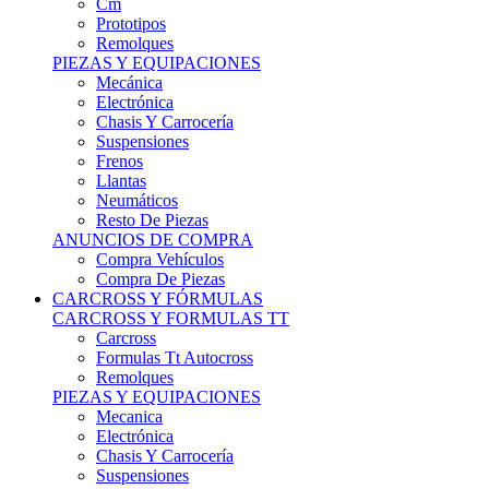
Remolques
PIEZAS Y EQUIPACIONES
Mecánica
Electrónica
Chasis Y Carrocería
Suspensiones
Frenos
Llantas
Neumáticos
Resto De Piezas
ANUNCIOS DE COMPRA
Compra Vehículos
Compra De Piezas
CARCROSS Y FÓRMULAS
CARCROSS Y FORMULAS TT
Carcross
Formulas Tt Autocross
Remolques
PIEZAS Y EQUIPACIONES
Mecanica
Electrónica
Chasis Y Carrocería
Suspensiones
Frenos
Llantas