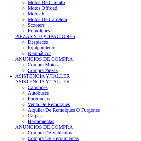
Motos Offroad
Motos R
Motos De Carretera
Scooters
Remolques
PIEZAS Y EQUIPACIONES
Despieces
Equipamiento
Neumáticos
ANUNCIOS DE COMPRA
Compra Motos
Compra Piezas
ASISTENCIA Y TALLER
ASISTENCIA Y TALLER
Camiones
Autobuses
Furgonetas
Venta De Remolques
Alquiler De Remolques O Furgones
Carpas
Herramientas
ANUNCIOS DE COMPRA
Compra De Vehículos
Compra De Herramientas