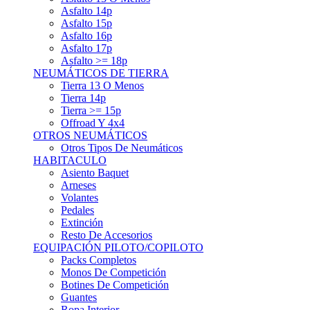
Asfalto 15p
Asfalto 16p
Asfalto 17p
Asfalto >= 18p
NEUMÁTICOS DE TIERRA
Tierra 13 O Menos
Tierra 14p
Tierra >= 15p
Offroad Y 4x4
OTROS NEUMÁTICOS
Otros Tipos De Neumáticos
HABITACULO
Asiento Baquet
Arneses
Volantes
Pedales
Extinción
Resto De Accesorios
EQUIPACIÓN PILOTO/COPILOTO
Packs Completos
Monos De Competición
Botines De Competición
Guantes
Ropa Interior
Cascos