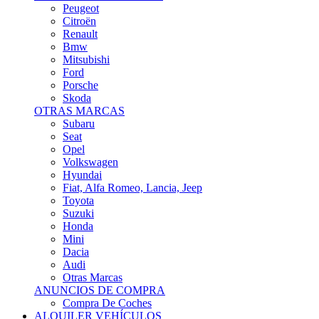
Citroën
Renault
Bmw
Mitsubishi
Ford
Porsche
Skoda
OTRAS MARCAS
Subaru
Seat
Opel
Volkswagen
Hyundai
Fiat, Alfa Romeo, Lancia, Jeep
Toyota
Suzuki
Honda
Mini
Dacia
Audi
Otras Marcas
ANUNCIOS DE COMPRA
Compra De Coches
ALQUILER VEHÍCULOS
ALQUILER VEHÍCULOS