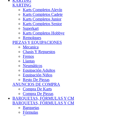
Karts Completos Alevín
Karts Completos Cadete
Karts Completos Junior
Karts Completos Senior
Superkart
Karts Completos Hobbye
Remolques
PIEZAS Y EQUIPACIONES
Mecanica
Chasis Y Repuestos
Frenos
Llantas
Neumáticos
Equipación Adultos
Equipación Niños
Resto De Piezas
ANUNCIOS DE COMPRA
Compra De Karts
Compra De Piezas
BARQUETAS, FÓRMULAS Y CM
BARQUETAS, FÓRMULAS Y CM
Barquetas
Fórmulas
Cm
Prototipos