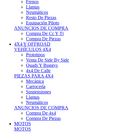
Neumáticos
Resto De Piezas
Equipación Piloto
ANUNCIOS DE COMPRA
Compra De Cc Y Tt
Compra De Piezas
4X4 Y OFFROAD
VEHÍCULOS 4X4
Prototipos
Venta De Side By Side
Quads Y Buggys
4x4 De Calle
PIEZAS PARA 4X4
Mecánica
Carrocería
Suspensiones
Llantas
Neumáticos
ANUNCIOS DE COMPRA
Compra De 4x4
Compra De Piezas
MOTOS
MOTOS
Motos De Circuito