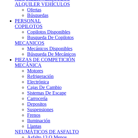
Ofertas
Búsquedas
PERSONAL
COPILOTOS
Copilotos Disponibles
Busqueda De Copilotos
MECANICOS
Mecánicos Disponibles
Búsqueda De Mecánicos
PIEZAS DE COMPETICIÓN
MECÁNICA
Motores
Refrigeración
Electrónica
Cajas De Cambio
Sistemas De Escape
Carrocería
Depositos
Suspensiones
Frenos
Iluminación
Llantas
NEUMÁTICOS DE ASFALTO
Asfalto 13 O Menos
Asfalto 14p