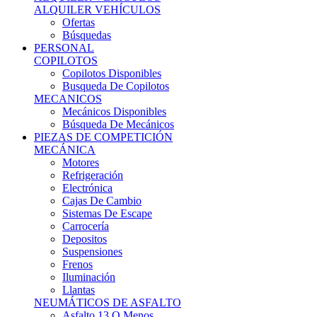
Ofertas
Búsquedas
PERSONAL
COPILOTOS
Copilotos Disponibles
Busqueda De Copilotos
MECANICOS
Mecánicos Disponibles
Búsqueda De Mecánicos
PIEZAS DE COMPETICIÓN
MECÁNICA
Motores
Refrigeración
Electrónica
Cajas De Cambio
Sistemas De Escape
Carrocería
Depositos
Suspensiones
Frenos
Iluminación
Llantas
NEUMÁTICOS DE ASFALTO
Asfalto 13 O Menos
Asfalto 14p