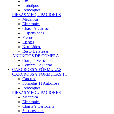
Remolques
PIEZAS Y EQUIPACIONES
Mecánica
Electrónica
Chasis Y Carrocería
Suspensiones
Frenos
Llantas
Neumáticos
Resto De Piezas
ANUNCIOS DE COMPRA
Compra Vehículos
Compra De Piezas
CARCROSS Y FÓRMULAS
CARCROSS Y FORMULAS TT
Carcross
Formulas Tt Autocross
Remolques
PIEZAS Y EQUIPACIONES
Mecanica
Electrónica
Chasis Y Carrocería
Suspensiones
Frenos
Llantas