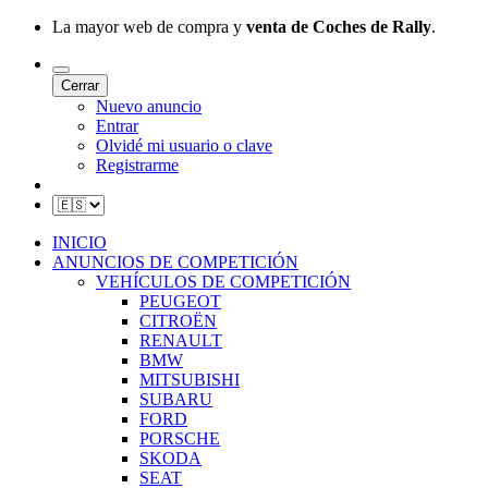
La mayor web de compra y
venta de Coches de Rally
.
Cerrar
Nuevo anuncio
Entrar
Olvidé mi usuario o clave
Registrarme
INICIO
ANUNCIOS DE COMPETICIÓN
VEHÍCULOS DE COMPETICIÓN
PEUGEOT
CITROËN
RENAULT
BMW
MITSUBISHI
SUBARU
FORD
PORSCHE
SKODA
SEAT