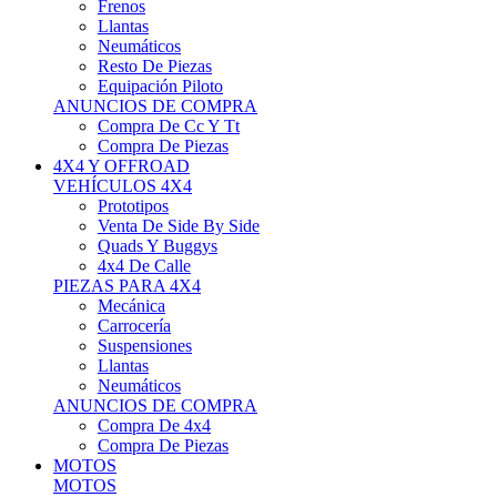
Neumáticos
Resto De Piezas
Equipación Piloto
ANUNCIOS DE COMPRA
Compra De Cc Y Tt
Compra De Piezas
4X4 Y OFFROAD
VEHÍCULOS 4X4
Prototipos
Venta De Side By Side
Quads Y Buggys
4x4 De Calle
PIEZAS PARA 4X4
Mecánica
Carrocería
Suspensiones
Llantas
Neumáticos
ANUNCIOS DE COMPRA
Compra De 4x4
Compra De Piezas
MOTOS
MOTOS
Motos De Circuito