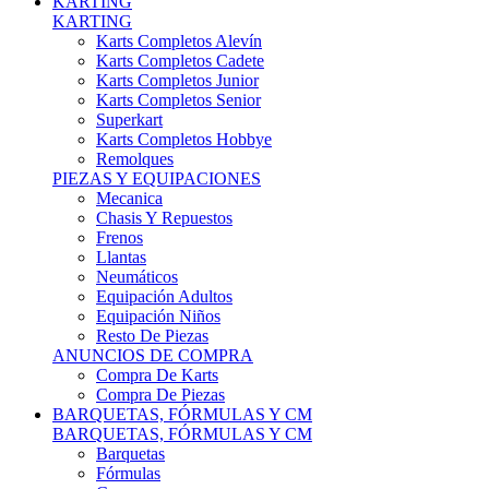
Karts Completos Alevín
Karts Completos Cadete
Karts Completos Junior
Karts Completos Senior
Superkart
Karts Completos Hobbye
Remolques
PIEZAS Y EQUIPACIONES
Mecanica
Chasis Y Repuestos
Frenos
Llantas
Neumáticos
Equipación Adultos
Equipación Niños
Resto De Piezas
ANUNCIOS DE COMPRA
Compra De Karts
Compra De Piezas
BARQUETAS, FÓRMULAS Y CM
BARQUETAS, FÓRMULAS Y CM
Barquetas
Fórmulas
Cm
Prototipos