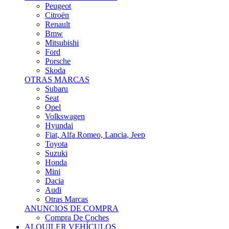
Citroën
Renault
Bmw
Mitsubishi
Ford
Porsche
Skoda
OTRAS MARCAS
Subaru
Seat
Opel
Volkswagen
Hyundai
Fiat, Alfa Romeo, Lancia, Jeep
Toyota
Suzuki
Honda
Mini
Dacia
Audi
Otras Marcas
ANUNCIOS DE COMPRA
Compra De Coches
ALQUILER VEHÍCULOS
ALQUILER VEHÍCULOS