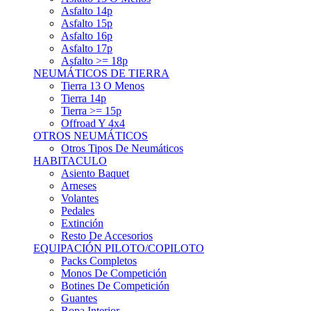
Asfalto 15p
Asfalto 16p
Asfalto 17p
Asfalto >= 18p
NEUMÁTICOS DE TIERRA
Tierra 13 O Menos
Tierra 14p
Tierra >= 15p
Offroad Y 4x4
OTROS NEUMÁTICOS
Otros Tipos De Neumáticos
HABITACULO
Asiento Baquet
Arneses
Volantes
Pedales
Extinción
Resto De Accesorios
EQUIPACIÓN PILOTO/COPILOTO
Packs Completos
Monos De Competición
Botines De Competición
Guantes
Ropa Interior
Cascos