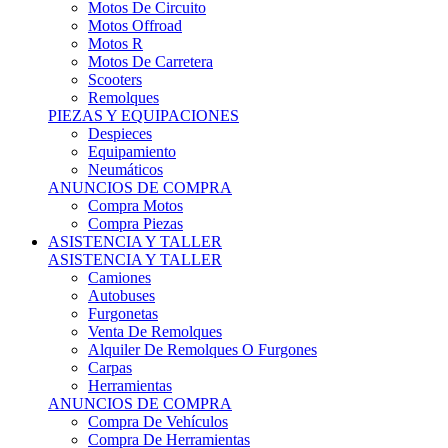
Motos Offroad
Motos R
Motos De Carretera
Scooters
Remolques
PIEZAS Y EQUIPACIONES
Despieces
Equipamiento
Neumáticos
ANUNCIOS DE COMPRA
Compra Motos
Compra Piezas
ASISTENCIA Y TALLER
ASISTENCIA Y TALLER
Camiones
Autobuses
Furgonetas
Venta De Remolques
Alquiler De Remolques O Furgones
Carpas
Herramientas
ANUNCIOS DE COMPRA
Compra De Vehículos
Compra De Herramientas