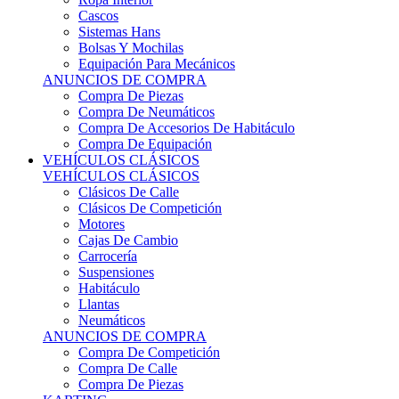
Sistemas Hans
Bolsas Y Mochilas
Equipación Para Mecánicos
ANUNCIOS DE COMPRA
Compra De Piezas
Compra De Neumáticos
Compra De Accesorios De Habitáculo
Compra De Equipación
VEHÍCULOS CLÁSICOS
VEHÍCULOS CLÁSICOS
Clásicos De Calle
Clásicos De Competición
Motores
Cajas De Cambio
Carrocería
Suspensiones
Habitáculo
Llantas
Neumáticos
ANUNCIOS DE COMPRA
Compra De Competición
Compra De Calle
Compra De Piezas
KARTING
KARTING