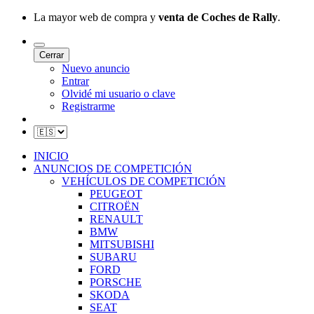
La mayor web de compra y
venta de Coches de Rally
.
Cerrar
Nuevo anuncio
Entrar
Olvidé mi usuario o clave
Registrarme
INICIO
ANUNCIOS DE COMPETICIÓN
VEHÍCULOS DE COMPETICIÓN
PEUGEOT
CITROËN
RENAULT
BMW
MITSUBISHI
SUBARU
FORD
PORSCHE
SKODA
SEAT