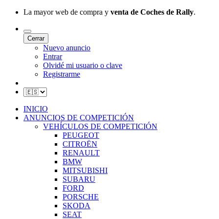
La mayor web de compra y
venta de Coches de Rally
.
Cerrar
Nuevo anuncio
Entrar
Olvidé mi usuario o clave
Registrarme
INICIO
ANUNCIOS DE COMPETICIÓN
VEHÍCULOS DE COMPETICIÓN
PEUGEOT
CITROËN
RENAULT
BMW
MITSUBISHI
SUBARU
FORD
PORSCHE
SKODA
SEAT