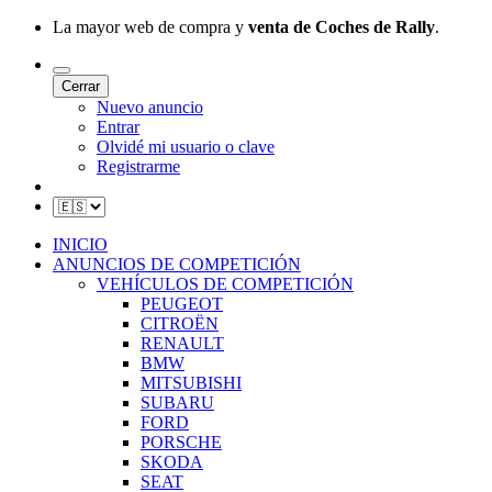
La mayor web de compra y
venta de Coches de Rally
.
Cerrar
Nuevo anuncio
Entrar
Olvidé mi usuario o clave
Registrarme
INICIO
ANUNCIOS DE COMPETICIÓN
VEHÍCULOS DE COMPETICIÓN
PEUGEOT
CITROËN
RENAULT
BMW
MITSUBISHI
SUBARU
FORD
PORSCHE
SKODA
SEAT