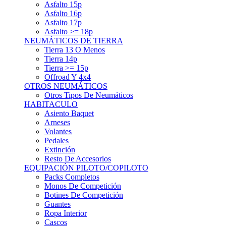
Asfalto 15p
Asfalto 16p
Asfalto 17p
Asfalto >= 18p
NEUMÁTICOS DE TIERRA
Tierra 13 O Menos
Tierra 14p
Tierra >= 15p
Offroad Y 4x4
OTROS NEUMÁTICOS
Otros Tipos De Neumáticos
HABITACULO
Asiento Baquet
Arneses
Volantes
Pedales
Extinción
Resto De Accesorios
EQUIPACIÓN PILOTO/COPILOTO
Packs Completos
Monos De Competición
Botines De Competición
Guantes
Ropa Interior
Cascos