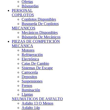
Ofertas
Búsquedas
PERSONAL
COPILOTOS
Copilotos Disponibles
Busqueda De Copilotos
MECANICOS
Mecánicos Disponibles
Búsqueda De Mecánicos
PIEZAS DE COMPETICIÓN
MECÁNICA
Motores
Refrigeración
Electrónica
Cajas De Cambio
Sistemas De Escape
Carrocería
Depositos
Suspensiones
Frenos
Iluminación
Llantas
NEUMÁTICOS DE ASFALTO
Asfalto 13 O Menos
Asfalto 14p