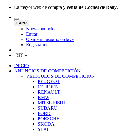
La mayor web de compra y
venta de Coches de Rally
.
Cerrar
Nuevo anuncio
Entrar
Olvidé mi usuario o clave
Registrarme
INICIO
ANUNCIOS DE COMPETICIÓN
VEHÍCULOS DE COMPETICIÓN
PEUGEOT
CITROËN
RENAULT
BMW
MITSUBISHI
SUBARU
FORD
PORSCHE
SKODA
SEAT