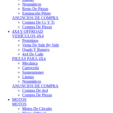
Neumáticos
Resto De Piezas
Equipación Piloto
ANUNCIOS DE COMPRA
Compra De Cc Y Tt
Compra De Piezas
4X4 Y OFFROAD
VEHÍCULOS 4X4
Prototipos
Venta De Side By Side
Quads Y Buggys
4x4 De Calle
PIEZAS PARA 4X4
Mecánica
Carrocería
Suspensiones
Llantas
Neumáticos
ANUNCIOS DE COMPRA
Compra De 4x4
Compra De Piezas
MOTOS
MOTOS
Motos De Circuito