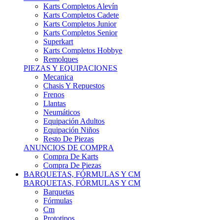
Karts Completos Alevín
Karts Completos Cadete
Karts Completos Junior
Karts Completos Senior
Superkart
Karts Completos Hobbye
Remolques
PIEZAS Y EQUIPACIONES
Mecanica
Chasis Y Repuestos
Frenos
Llantas
Neumáticos
Equipación Adultos
Equipación Niños
Resto De Piezas
ANUNCIOS DE COMPRA
Compra De Karts
Compra De Piezas
BARQUETAS, FÓRMULAS Y CM
BARQUETAS, FÓRMULAS Y CM
Barquetas
Fórmulas
Cm
Prototipos