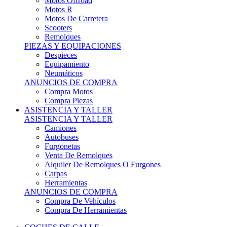
Motos Offroad
Motos R
Motos De Carretera
Scooters
Remolques
PIEZAS Y EQUIPACIONES
Despieces
Equipamiento
Neumáticos
ANUNCIOS DE COMPRA
Compra Motos
Compra Piezas
ASISTENCIA Y TALLER
ASISTENCIA Y TALLER
Camiones
Autobuses
Furgonetas
Venta De Remolques
Alquiler De Remolques O Furgones
Carpas
Herramientas
ANUNCIOS DE COMPRA
Compra De Vehículos
Compra De Herramientas