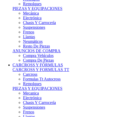
Remolques
PIEZAS Y EQUIPACIONES
Mecánica
Electrónica
Chasis Y Carrocería
Suspensiones
Frenos
Llantas
Neumáticos
Resto De Piezas
ANUNCIOS DE COMPRA
Compra Vehículos
Compra De Piezas
CARCROSS Y FÓRMULAS
CARCROSS Y FORMULAS TT
Carcross
Formulas Tt Autocross
Remolques
PIEZAS Y EQUIPACIONES
Mecanica
Electrónica
Chasis Y Carrocería
Suspensiones
Frenos
Llantas