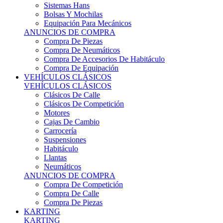
Sistemas Hans
Bolsas Y Mochilas
Equipación Para Mecánicos
ANUNCIOS DE COMPRA
Compra De Piezas
Compra De Neumáticos
Compra De Accesorios De Habitáculo
Compra De Equipación
VEHÍCULOS CLÁSICOS
VEHÍCULOS CLÁSICOS
Clásicos De Calle
Clásicos De Competición
Motores
Cajas De Cambio
Carrocería
Suspensiones
Habitáculo
Llantas
Neumáticos
ANUNCIOS DE COMPRA
Compra De Competición
Compra De Calle
Compra De Piezas
KARTING
KARTING