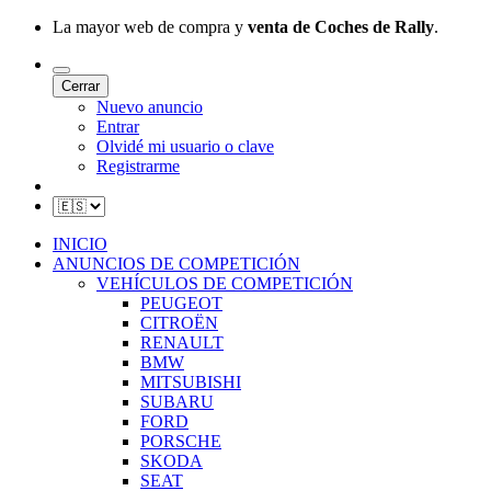
La mayor web de compra y
venta de Coches de Rally
.
Cerrar
Nuevo anuncio
Entrar
Olvidé mi usuario o clave
Registrarme
INICIO
ANUNCIOS DE COMPETICIÓN
VEHÍCULOS DE COMPETICIÓN
PEUGEOT
CITROËN
RENAULT
BMW
MITSUBISHI
SUBARU
FORD
PORSCHE
SKODA
SEAT