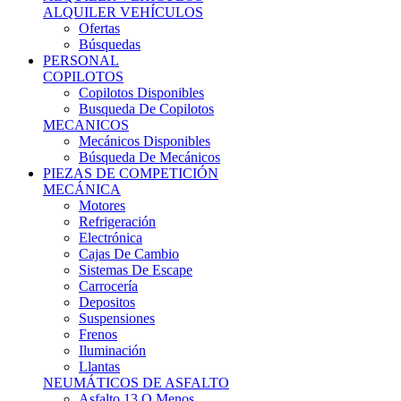
Ofertas
Búsquedas
PERSONAL
COPILOTOS
Copilotos Disponibles
Busqueda De Copilotos
MECANICOS
Mecánicos Disponibles
Búsqueda De Mecánicos
PIEZAS DE COMPETICIÓN
MECÁNICA
Motores
Refrigeración
Electrónica
Cajas De Cambio
Sistemas De Escape
Carrocería
Depositos
Suspensiones
Frenos
Iluminación
Llantas
NEUMÁTICOS DE ASFALTO
Asfalto 13 O Menos
Asfalto 14p