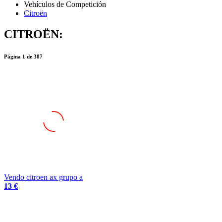
Citroën
CITROËN:
Página
1
de
387
Vendo citroen ax grupo a
13 €