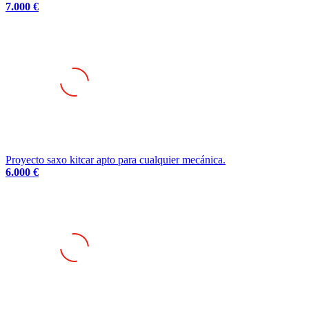
Proyecto saxo kitcar apto para cualquier mecánica.
6.000 €
Citroen c3 rally2