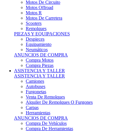
Motos Offroad
Motos R
Motos De Carretera
Scooters
Remolques
PIEZAS Y EQUIPACIONES
Despieces
Equipamiento
Neumáticos
ANUNCIOS DE COMPRA
Compra Motos
Compra Piezas
ASISTENCIA Y TALLER
ASISTENCIA Y TALLER
Camiones
Autobuses
Furgonetas
Venta De Remolques
Alquiler De Remolques O Furgones
Carpas
Herramientas
ANUNCIOS DE COMPRA
Compra De Vehículos
Compra De Herramientas