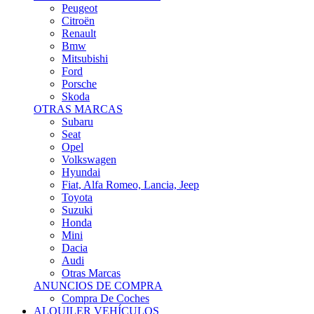
Citroën
Renault
Bmw
Mitsubishi
Ford
Porsche
Skoda
OTRAS MARCAS
Subaru
Seat
Opel
Volkswagen
Hyundai
Fiat, Alfa Romeo, Lancia, Jeep
Toyota
Suzuki
Honda
Mini
Dacia
Audi
Otras Marcas
ANUNCIOS DE COMPRA
Compra De Coches
ALQUILER VEHÍCULOS
ALQUILER VEHÍCULOS