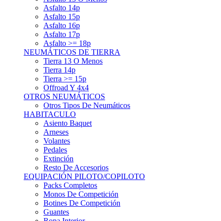
Asfalto 15p
Asfalto 16p
Asfalto 17p
Asfalto >= 18p
NEUMÁTICOS DE TIERRA
Tierra 13 O Menos
Tierra 14p
Tierra >= 15p
Offroad Y 4x4
OTROS NEUMÁTICOS
Otros Tipos De Neumáticos
HABITACULO
Asiento Baquet
Arneses
Volantes
Pedales
Extinción
Resto De Accesorios
EQUIPACIÓN PILOTO/COPILOTO
Packs Completos
Monos De Competición
Botines De Competición
Guantes
Ropa Interior
Cascos