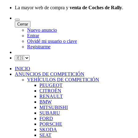
La mayor web de compra y
venta de Coches de Rally
.
Cerrar
Nuevo anuncio
Entrar
Olvidé mi usuario o clave
Registrarme
INICIO
ANUNCIOS DE COMPETICIÓN
VEHÍCULOS DE COMPETICIÓN
PEUGEOT
CITROËN
RENAULT
BMW
MITSUBISHI
SUBARU
FORD
PORSCHE
SKODA
SEAT