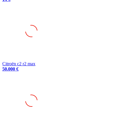
Citroën c2 r2 max
50.000 €
Ds3 r1