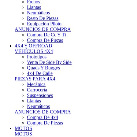
Neumáticos
Resto De Piezas
Equipación Piloto
ANUNCIOS DE COMPRA
Compra De Cc Y Tt
Compra De Piezas
4X4 Y OFFROAD
VEHÍCULOS 4X4
Prototipos
Venta De Side By Side
Quads Y Buggys
4x4 De Calle
PIEZAS PARA 4X4
Mecánica
Carrocería
Suspensiones
Llantas
Neumáticos
ANUNCIOS DE COMPRA
Compra De 4x4
Compra De Piezas
MOTOS
MOTOS
Motos De Circuito