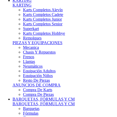
Karts Completos Alevín
Karts Completos Cadete
Karts Completos Junior
Karts Completos Senior
Superkart
Karts Completos Hobbye
Remolques
PIEZAS Y EQUIPACIONES
Mecanica
Chasis Y Repuestos
Frenos
Llantas
Neumáticos
Equipación Adultos
Equipación Niños
Resto De Piezas
ANUNCIOS DE COMPRA
Compra De Karts
Compra De Piezas
BARQUETAS, FÓRMULAS Y CM
BARQUETAS, FÓRMULAS Y CM
Barquetas
Fórmulas
Cm
Prototipos