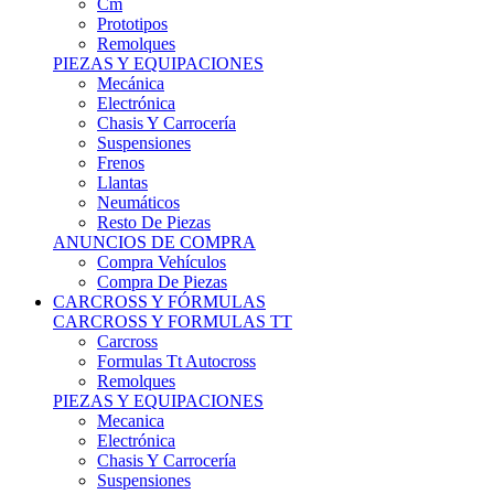
Remolques
PIEZAS Y EQUIPACIONES
Mecánica
Electrónica
Chasis Y Carrocería
Suspensiones
Frenos
Llantas
Neumáticos
Resto De Piezas
ANUNCIOS DE COMPRA
Compra Vehículos
Compra De Piezas
CARCROSS Y FÓRMULAS
CARCROSS Y FORMULAS TT
Carcross
Formulas Tt Autocross
Remolques
PIEZAS Y EQUIPACIONES
Mecanica
Electrónica
Chasis Y Carrocería
Suspensiones
Frenos
Llantas