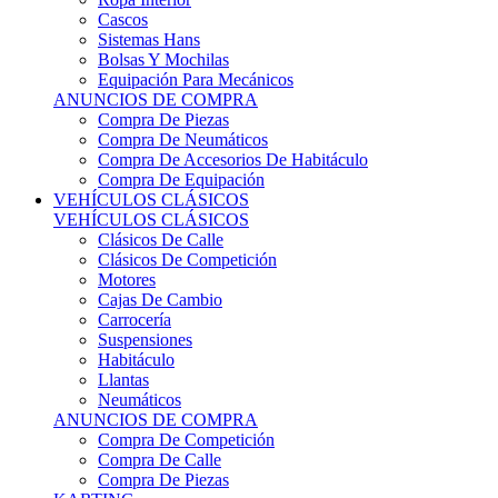
Sistemas Hans
Bolsas Y Mochilas
Equipación Para Mecánicos
ANUNCIOS DE COMPRA
Compra De Piezas
Compra De Neumáticos
Compra De Accesorios De Habitáculo
Compra De Equipación
VEHÍCULOS CLÁSICOS
VEHÍCULOS CLÁSICOS
Clásicos De Calle
Clásicos De Competición
Motores
Cajas De Cambio
Carrocería
Suspensiones
Habitáculo
Llantas
Neumáticos
ANUNCIOS DE COMPRA
Compra De Competición
Compra De Calle
Compra De Piezas
KARTING
KARTING