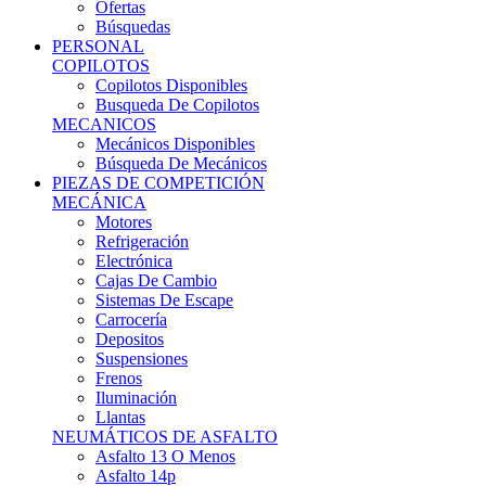
Ofertas
Búsquedas
PERSONAL
COPILOTOS
Copilotos Disponibles
Busqueda De Copilotos
MECANICOS
Mecánicos Disponibles
Búsqueda De Mecánicos
PIEZAS DE COMPETICIÓN
MECÁNICA
Motores
Refrigeración
Electrónica
Cajas De Cambio
Sistemas De Escape
Carrocería
Depositos
Suspensiones
Frenos
Iluminación
Llantas
NEUMÁTICOS DE ASFALTO
Asfalto 13 O Menos
Asfalto 14p