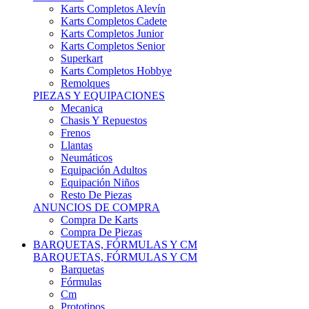
Karts Completos Alevín
Karts Completos Cadete
Karts Completos Junior
Karts Completos Senior
Superkart
Karts Completos Hobbye
Remolques
PIEZAS Y EQUIPACIONES
Mecanica
Chasis Y Repuestos
Frenos
Llantas
Neumáticos
Equipación Adultos
Equipación Niños
Resto De Piezas
ANUNCIOS DE COMPRA
Compra De Karts
Compra De Piezas
BARQUETAS, FÓRMULAS Y CM
BARQUETAS, FÓRMULAS Y CM
Barquetas
Fórmulas
Cm
Prototipos