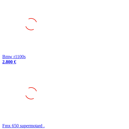
Bmw r1100s
2.800 €
Fmx 650 supermotard .