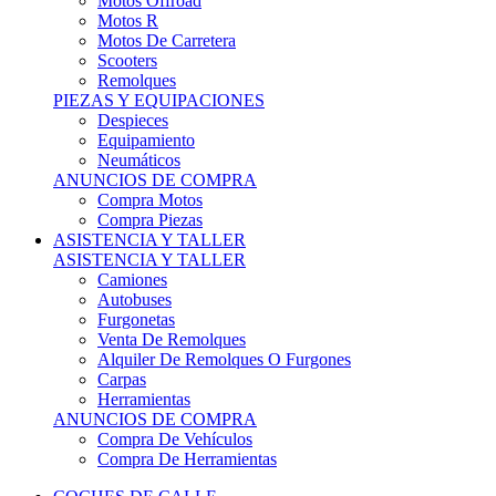
Motos Offroad
Motos R
Motos De Carretera
Scooters
Remolques
PIEZAS Y EQUIPACIONES
Despieces
Equipamiento
Neumáticos
ANUNCIOS DE COMPRA
Compra Motos
Compra Piezas
ASISTENCIA Y TALLER
ASISTENCIA Y TALLER
Camiones
Autobuses
Furgonetas
Venta De Remolques
Alquiler De Remolques O Furgones
Carpas
Herramientas
ANUNCIOS DE COMPRA
Compra De Vehículos
Compra De Herramientas