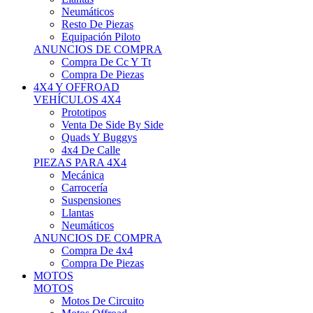
Neumáticos
Resto De Piezas
Equipación Piloto
ANUNCIOS DE COMPRA
Compra De Cc Y Tt
Compra De Piezas
4X4 Y OFFROAD
VEHÍCULOS 4X4
Prototipos
Venta De Side By Side
Quads Y Buggys
4x4 De Calle
PIEZAS PARA 4X4
Mecánica
Carrocería
Suspensiones
Llantas
Neumáticos
ANUNCIOS DE COMPRA
Compra De 4x4
Compra De Piezas
MOTOS
MOTOS
Motos De Circuito