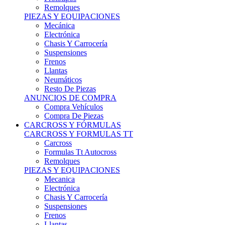
Remolques
PIEZAS Y EQUIPACIONES
Mecánica
Electrónica
Chasis Y Carrocería
Suspensiones
Frenos
Llantas
Neumáticos
Resto De Piezas
ANUNCIOS DE COMPRA
Compra Vehículos
Compra De Piezas
CARCROSS Y FÓRMULAS
CARCROSS Y FORMULAS TT
Carcross
Formulas Tt Autocross
Remolques
PIEZAS Y EQUIPACIONES
Mecanica
Electrónica
Chasis Y Carrocería
Suspensiones
Frenos
Llantas