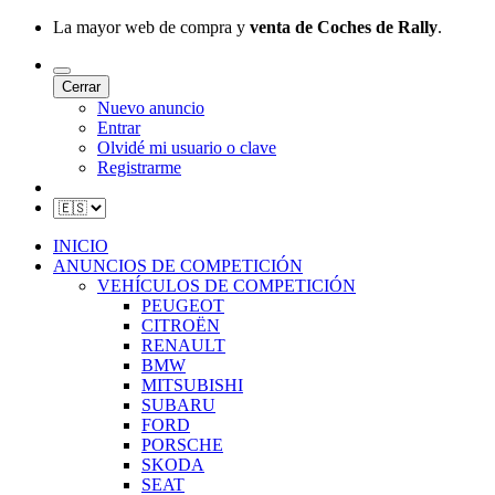
La mayor web de compra y
venta de Coches de Rally
.
Cerrar
Nuevo anuncio
Entrar
Olvidé mi usuario o clave
Registrarme
INICIO
ANUNCIOS DE COMPETICIÓN
VEHÍCULOS DE COMPETICIÓN
PEUGEOT
CITROËN
RENAULT
BMW
MITSUBISHI
SUBARU
FORD
PORSCHE
SKODA
SEAT