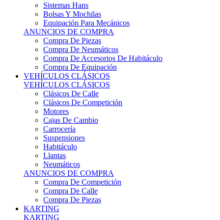
Sistemas Hans
Bolsas Y Mochilas
Equipación Para Mecánicos
ANUNCIOS DE COMPRA
Compra De Piezas
Compra De Neumáticos
Compra De Accesorios De Habitáculo
Compra De Equipación
VEHÍCULOS CLÁSICOS
VEHÍCULOS CLÁSICOS
Clásicos De Calle
Clásicos De Competición
Motores
Cajas De Cambio
Carrocería
Suspensiones
Habitáculo
Llantas
Neumáticos
ANUNCIOS DE COMPRA
Compra De Competición
Compra De Calle
Compra De Piezas
KARTING
KARTING