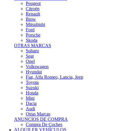
Peugeot
Citroën
Renault
Bmw
Mitsubishi
Ford
Porsche
Skoda
OTRAS MARCAS
Subaru
Seat
Opel
Volkswagen
Hyundai
Fiat, Alfa Romeo, Lancia, Jeep
Toyota
Suzuki
Honda
Mini
Dacia
Audi
Otras Marcas
ANUNCIOS DE COMPRA
Compra De Coches
ALQUILER VEHÍCULOS