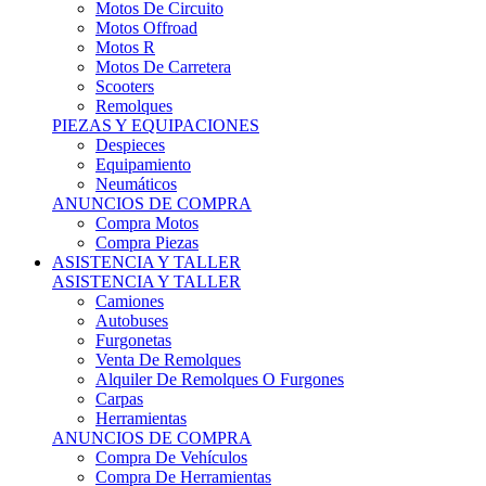
Motos De Circuito
Motos Offroad
Motos R
Motos De Carretera
Scooters
Remolques
PIEZAS Y EQUIPACIONES
Despieces
Equipamiento
Neumáticos
ANUNCIOS DE COMPRA
Compra Motos
Compra Piezas
ASISTENCIA Y TALLER
ASISTENCIA Y TALLER
Camiones
Autobuses
Furgonetas
Venta De Remolques
Alquiler De Remolques O Furgones
Carpas
Herramientas
ANUNCIOS DE COMPRA
Compra De Vehículos
Compra De Herramientas