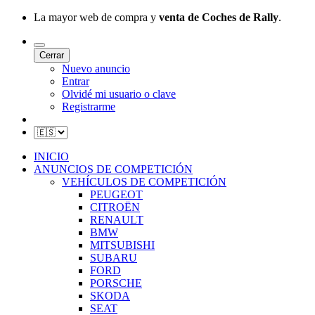
La mayor web de compra y
venta de Coches de Rally
.
Cerrar
Nuevo anuncio
Entrar
Olvidé mi usuario o clave
Registrarme
INICIO
ANUNCIOS DE COMPETICIÓN
VEHÍCULOS DE COMPETICIÓN
PEUGEOT
CITROËN
RENAULT
BMW
MITSUBISHI
SUBARU
FORD
PORSCHE
SKODA
SEAT