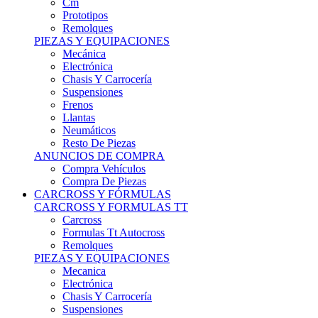
Cm
Prototipos
Remolques
PIEZAS Y EQUIPACIONES
Mecánica
Electrónica
Chasis Y Carrocería
Suspensiones
Frenos
Llantas
Neumáticos
Resto De Piezas
ANUNCIOS DE COMPRA
Compra Vehículos
Compra De Piezas
CARCROSS Y FÓRMULAS
CARCROSS Y FORMULAS TT
Carcross
Formulas Tt Autocross
Remolques
PIEZAS Y EQUIPACIONES
Mecanica
Electrónica
Chasis Y Carrocería
Suspensiones