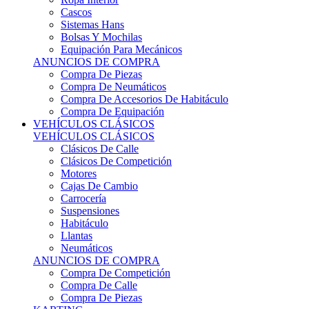
Cascos
Sistemas Hans
Bolsas Y Mochilas
Equipación Para Mecánicos
ANUNCIOS DE COMPRA
Compra De Piezas
Compra De Neumáticos
Compra De Accesorios De Habitáculo
Compra De Equipación
VEHÍCULOS CLÁSICOS
VEHÍCULOS CLÁSICOS
Clásicos De Calle
Clásicos De Competición
Motores
Cajas De Cambio
Carrocería
Suspensiones
Habitáculo
Llantas
Neumáticos
ANUNCIOS DE COMPRA
Compra De Competición
Compra De Calle
Compra De Piezas