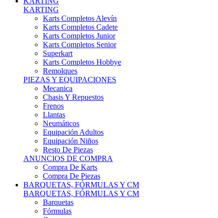
KARTING
KARTING
Karts Completos Alevín
Karts Completos Cadete
Karts Completos Junior
Karts Completos Senior
Superkart
Karts Completos Hobbye
Remolques
PIEZAS Y EQUIPACIONES
Mecanica
Chasis Y Repuestos
Frenos
Llantas
Neumáticos
Equipación Adultos
Equipación Niños
Resto De Piezas
ANUNCIOS DE COMPRA
Compra De Karts
Compra De Piezas
BARQUETAS, FÓRMULAS Y CM
BARQUETAS, FÓRMULAS Y CM
Barquetas
Fórmulas