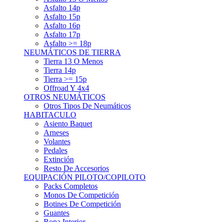
Asfalto 14p
Asfalto 15p
Asfalto 16p
Asfalto 17p
Asfalto >= 18p
NEUMÁTICOS DE TIERRA
Tierra 13 O Menos
Tierra 14p
Tierra >= 15p
Offroad Y 4x4
OTROS NEUMÁTICOS
Otros Tipos De Neumáticos
HABITACULO
Asiento Baquet
Arneses
Volantes
Pedales
Extinción
Resto De Accesorios
EQUIPACIÓN PILOTO/COPILOTO
Packs Completos
Monos De Competición
Botines De Competición
Guantes
Ropa Interior