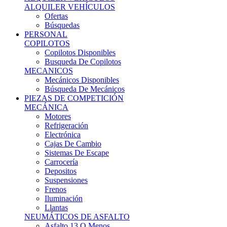
ALQUILER VEHÍCULOS
Ofertas
Búsquedas
PERSONAL
COPILOTOS
Copilotos Disponibles
Busqueda De Copilotos
MECANICOS
Mecánicos Disponibles
Búsqueda De Mecánicos
PIEZAS DE COMPETICIÓN
MECÁNICA
Motores
Refrigeración
Electrónica
Cajas De Cambio
Sistemas De Escape
Carrocería
Depositos
Suspensiones
Frenos
Iluminación
Llantas
NEUMÁTICOS DE ASFALTO
Asfalto 13 O Menos