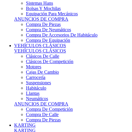
Sistemas Hans
Bolsas Y Mochilas
Equipación Para Mecánicos
ANUNCIOS DE COMPRA
Compra De Piezas
Compra De Neumáticos
Compra De Accesorios De Habitáculo
Compra De Equipación
VEHÍCULOS CLÁSICOS
VEHÍCULOS CLÁSICOS
Clásicos De Calle
Clásicos De Competición
Motores
Cajas De Cambio
Carrocería
Suspensiones
Habitáculo
Llantas
Neumáticos
ANUNCIOS DE COMPRA
Compra De Competición
Compra De Calle
Compra De Piezas
KARTING
KARTING