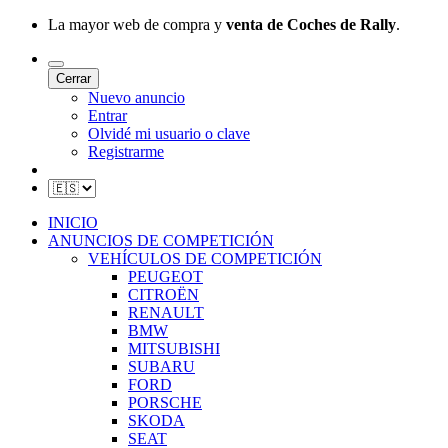
La mayor web de compra y
venta de Coches de Rally
.
Cerrar
Nuevo anuncio
Entrar
Olvidé mi usuario o clave
Registrarme
INICIO
ANUNCIOS DE COMPETICIÓN
VEHÍCULOS DE COMPETICIÓN
PEUGEOT
CITROËN
RENAULT
BMW
MITSUBISHI
SUBARU
FORD
PORSCHE
SKODA
SEAT