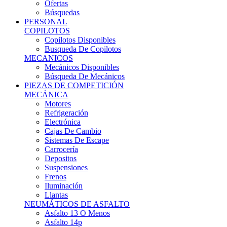
Ofertas
Búsquedas
PERSONAL
COPILOTOS
Copilotos Disponibles
Busqueda De Copilotos
MECANICOS
Mecánicos Disponibles
Búsqueda De Mecánicos
PIEZAS DE COMPETICIÓN
MECÁNICA
Motores
Refrigeración
Electrónica
Cajas De Cambio
Sistemas De Escape
Carrocería
Depositos
Suspensiones
Frenos
Iluminación
Llantas
NEUMÁTICOS DE ASFALTO
Asfalto 13 O Menos
Asfalto 14p