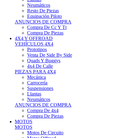
Neumáticos
Resto De Piezas
Equipación Piloto
ANUNCIOS DE COMPRA
Compra De Cc Y Tt
Compra De Piezas
4X4 Y OFFROAD
VEHÍCULOS 4X4
Prototipos
Venta De Side By Side
Quads Y Buggys
4x4 De Calle
PIEZAS PARA 4X4
Mecánica
Carrocería
Suspensiones
Llantas
Neumáticos
ANUNCIOS DE COMPRA
Compra De 4x4
Compra De Piezas
MOTOS
MOTOS
Motos De Circuito