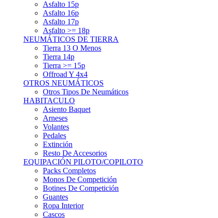
Asfalto 15p
Asfalto 16p
Asfalto 17p
Asfalto >= 18p
NEUMÁTICOS DE TIERRA
Tierra 13 O Menos
Tierra 14p
Tierra >= 15p
Offroad Y 4x4
OTROS NEUMÁTICOS
Otros Tipos De Neumáticos
HABITACULO
Asiento Baquet
Arneses
Volantes
Pedales
Extinción
Resto De Accesorios
EQUIPACIÓN PILOTO/COPILOTO
Packs Completos
Monos De Competición
Botines De Competición
Guantes
Ropa Interior
Cascos