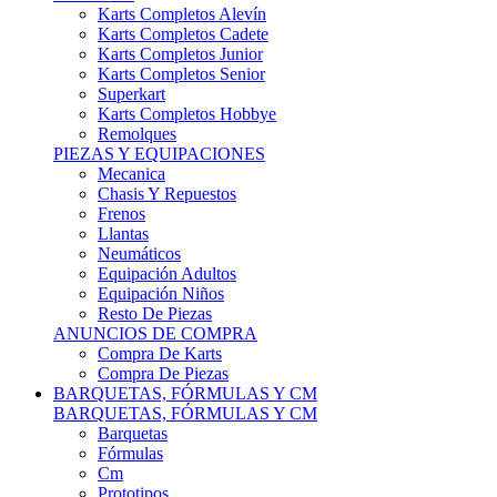
Karts Completos Alevín
Karts Completos Cadete
Karts Completos Junior
Karts Completos Senior
Superkart
Karts Completos Hobbye
Remolques
PIEZAS Y EQUIPACIONES
Mecanica
Chasis Y Repuestos
Frenos
Llantas
Neumáticos
Equipación Adultos
Equipación Niños
Resto De Piezas
ANUNCIOS DE COMPRA
Compra De Karts
Compra De Piezas
BARQUETAS, FÓRMULAS Y CM
BARQUETAS, FÓRMULAS Y CM
Barquetas
Fórmulas
Cm
Prototipos