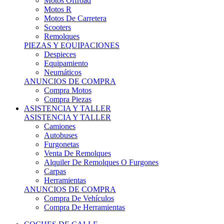
Motos Offroad
Motos R
Motos De Carretera
Scooters
Remolques
PIEZAS Y EQUIPACIONES
Despieces
Equipamiento
Neumáticos
ANUNCIOS DE COMPRA
Compra Motos
Compra Piezas
ASISTENCIA Y TALLER
ASISTENCIA Y TALLER
Camiones
Autobuses
Furgonetas
Venta De Remolques
Alquiler De Remolques O Furgones
Carpas
Herramientas
ANUNCIOS DE COMPRA
Compra De Vehículos
Compra De Herramientas