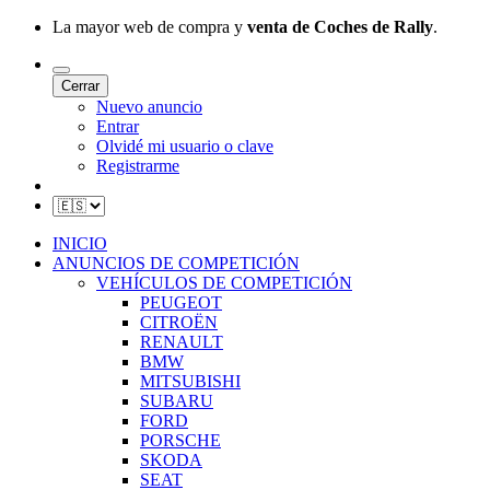
La mayor web de compra y
venta de Coches de Rally
.
Cerrar
Nuevo anuncio
Entrar
Olvidé mi usuario o clave
Registrarme
INICIO
ANUNCIOS DE COMPETICIÓN
VEHÍCULOS DE COMPETICIÓN
PEUGEOT
CITROËN
RENAULT
BMW
MITSUBISHI
SUBARU
FORD
PORSCHE
SKODA
SEAT