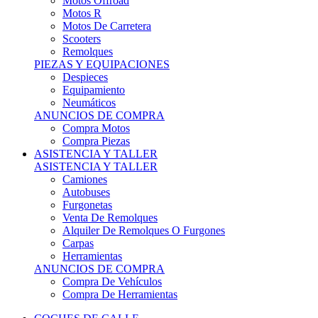
Motos Offroad
Motos R
Motos De Carretera
Scooters
Remolques
PIEZAS Y EQUIPACIONES
Despieces
Equipamiento
Neumáticos
ANUNCIOS DE COMPRA
Compra Motos
Compra Piezas
ASISTENCIA Y TALLER
ASISTENCIA Y TALLER
Camiones
Autobuses
Furgonetas
Venta De Remolques
Alquiler De Remolques O Furgones
Carpas
Herramientas
ANUNCIOS DE COMPRA
Compra De Vehículos
Compra De Herramientas