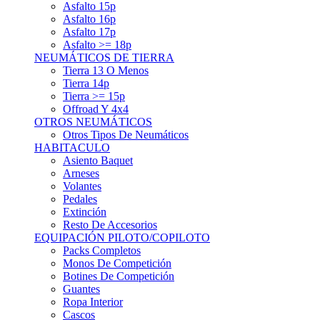
Asfalto 15p
Asfalto 16p
Asfalto 17p
Asfalto >= 18p
NEUMÁTICOS DE TIERRA
Tierra 13 O Menos
Tierra 14p
Tierra >= 15p
Offroad Y 4x4
OTROS NEUMÁTICOS
Otros Tipos De Neumáticos
HABITACULO
Asiento Baquet
Arneses
Volantes
Pedales
Extinción
Resto De Accesorios
EQUIPACIÓN PILOTO/COPILOTO
Packs Completos
Monos De Competición
Botines De Competición
Guantes
Ropa Interior
Cascos