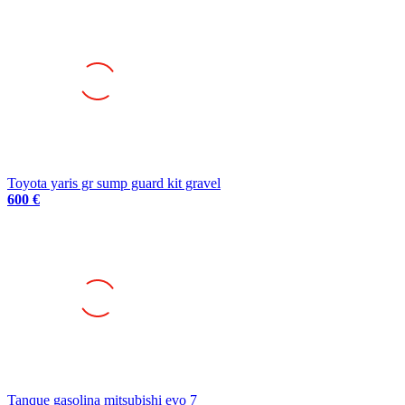
Toyota yaris gr sump guard kit gravel
600 €
Tanque gasolina mitsubishi evo 7