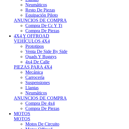
Neumáticos
Resto De Piezas
Equipación Piloto
ANUNCIOS DE COMPRA
Compra De Cc Y Tt
Compra De Piezas
4X4 Y OFFROAD
VEHÍCULOS 4X4
Prototipos
Venta De Side By Side
Quads Y Buggys
4x4 De Calle
PIEZAS PARA 4X4
Mecánica
Carrocería
Suspensiones
Llantas
Neumáticos
ANUNCIOS DE COMPRA
Compra De 4x4
Compra De Piezas
MOTOS
MOTOS
Motos De Circuito