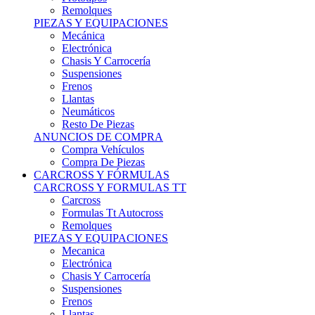
Remolques
PIEZAS Y EQUIPACIONES
Mecánica
Electrónica
Chasis Y Carrocería
Suspensiones
Frenos
Llantas
Neumáticos
Resto De Piezas
ANUNCIOS DE COMPRA
Compra Vehículos
Compra De Piezas
CARCROSS Y FÓRMULAS
CARCROSS Y FORMULAS TT
Carcross
Formulas Tt Autocross
Remolques
PIEZAS Y EQUIPACIONES
Mecanica
Electrónica
Chasis Y Carrocería
Suspensiones
Frenos
Llantas