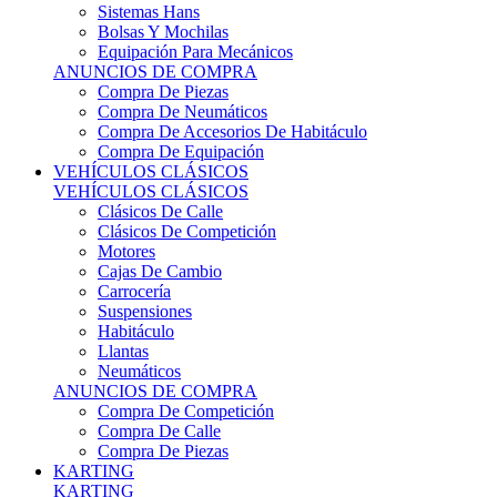
Sistemas Hans
Bolsas Y Mochilas
Equipación Para Mecánicos
ANUNCIOS DE COMPRA
Compra De Piezas
Compra De Neumáticos
Compra De Accesorios De Habitáculo
Compra De Equipación
VEHÍCULOS CLÁSICOS
VEHÍCULOS CLÁSICOS
Clásicos De Calle
Clásicos De Competición
Motores
Cajas De Cambio
Carrocería
Suspensiones
Habitáculo
Llantas
Neumáticos
ANUNCIOS DE COMPRA
Compra De Competición
Compra De Calle
Compra De Piezas
KARTING
KARTING