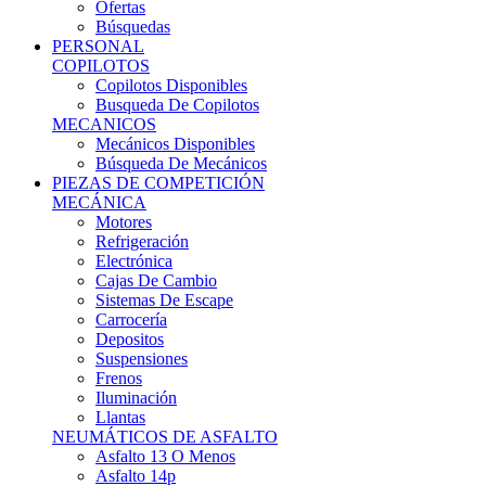
Ofertas
Búsquedas
PERSONAL
COPILOTOS
Copilotos Disponibles
Busqueda De Copilotos
MECANICOS
Mecánicos Disponibles
Búsqueda De Mecánicos
PIEZAS DE COMPETICIÓN
MECÁNICA
Motores
Refrigeración
Electrónica
Cajas De Cambio
Sistemas De Escape
Carrocería
Depositos
Suspensiones
Frenos
Iluminación
Llantas
NEUMÁTICOS DE ASFALTO
Asfalto 13 O Menos
Asfalto 14p