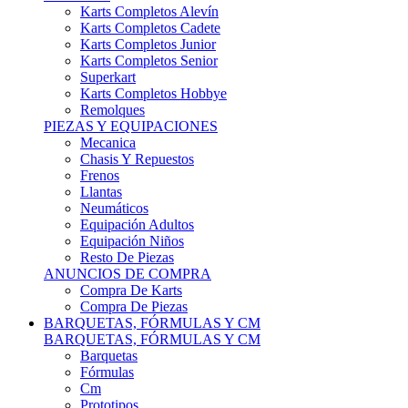
Karts Completos Alevín
Karts Completos Cadete
Karts Completos Junior
Karts Completos Senior
Superkart
Karts Completos Hobbye
Remolques
PIEZAS Y EQUIPACIONES
Mecanica
Chasis Y Repuestos
Frenos
Llantas
Neumáticos
Equipación Adultos
Equipación Niños
Resto De Piezas
ANUNCIOS DE COMPRA
Compra De Karts
Compra De Piezas
BARQUETAS, FÓRMULAS Y CM
BARQUETAS, FÓRMULAS Y CM
Barquetas
Fórmulas
Cm
Prototipos