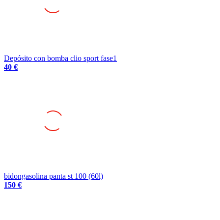
Depósito con bomba clio sport fase1
40 €
bidongasolina panta st 100 (60l)
150 €