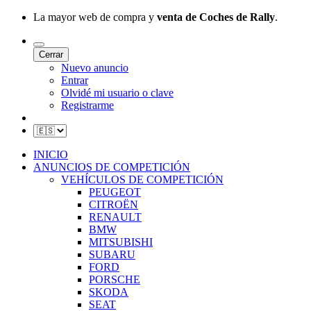
La mayor web de compra y
venta de Coches de Rally
.
Cerrar
Nuevo anuncio
Entrar
Olvidé mi usuario o clave
Registrarme
INICIO
ANUNCIOS DE COMPETICIÓN
VEHÍCULOS DE COMPETICIÓN
PEUGEOT
CITROËN
RENAULT
BMW
MITSUBISHI
SUBARU
FORD
PORSCHE
SKODA
SEAT