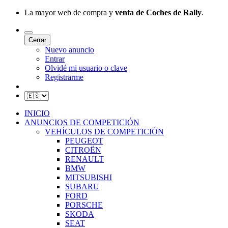
La mayor web de compra y
venta de Coches de Rally
.
Cerrar
Nuevo anuncio
Entrar
Olvidé mi usuario o clave
Registrarme
INICIO
ANUNCIOS DE COMPETICIÓN
VEHÍCULOS DE COMPETICIÓN
PEUGEOT
CITROËN
RENAULT
BMW
MITSUBISHI
SUBARU
FORD
PORSCHE
SKODA
SEAT