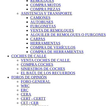
REMOLQUES
COMPRA MOTOS
COMPRA PIEZAS
ASISTENCIA Y TRANSPORTE
CAMIONES
AUTOBUSES
FURGONETAS
VENTA DE REMOLQUES
ALQUILER DE REMOLQUES O FURGONES
CARPAS
HERRAMIENTAS
COMPRA DE VEHÍCULOS
COMPRA DE HERRAMIENTAS
COCHES DE CALLE
VENTA COCHES DE CALLE.
COMPRA COCHES
SINIESTROS DE COCHES
EL BAÚL DE LOS RECUERDOS
FOROS DE OPINIÓN
FORO GENERAL
WRC
ERC
CERA
CERT - CERTT
CET / CER