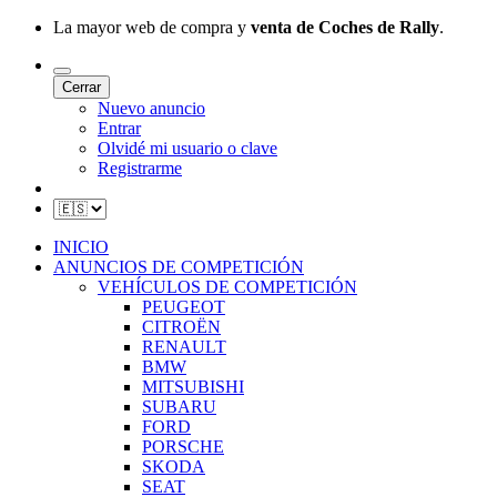
La mayor web de compra y
venta de Coches de Rally
.
Cerrar
Nuevo anuncio
Entrar
Olvidé mi usuario o clave
Registrarme
INICIO
ANUNCIOS DE COMPETICIÓN
VEHÍCULOS DE COMPETICIÓN
PEUGEOT
CITROËN
RENAULT
BMW
MITSUBISHI
SUBARU
FORD
PORSCHE
SKODA
SEAT