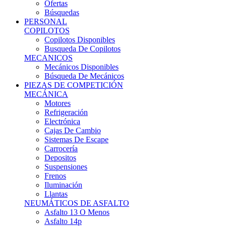
Ofertas
Búsquedas
PERSONAL
COPILOTOS
Copilotos Disponibles
Busqueda De Copilotos
MECANICOS
Mecánicos Disponibles
Búsqueda De Mecánicos
PIEZAS DE COMPETICIÓN
MECÁNICA
Motores
Refrigeración
Electrónica
Cajas De Cambio
Sistemas De Escape
Carrocería
Depositos
Suspensiones
Frenos
Iluminación
Llantas
NEUMÁTICOS DE ASFALTO
Asfalto 13 O Menos
Asfalto 14p