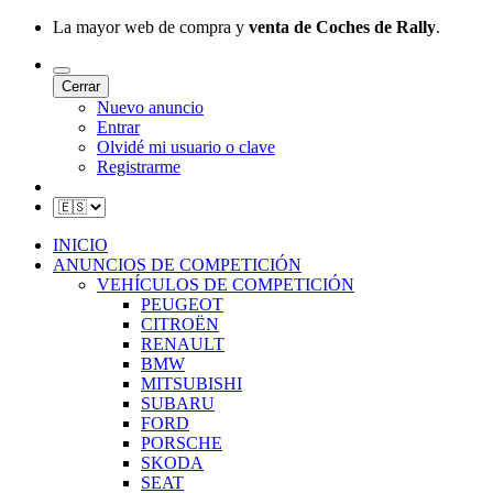
La mayor web de compra y
venta de Coches de Rally
.
Cerrar
Nuevo anuncio
Entrar
Olvidé mi usuario o clave
Registrarme
INICIO
ANUNCIOS DE COMPETICIÓN
VEHÍCULOS DE COMPETICIÓN
PEUGEOT
CITROËN
RENAULT
BMW
MITSUBISHI
SUBARU
FORD
PORSCHE
SKODA
SEAT