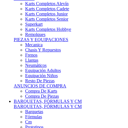
Karts Completos Alevín
Karts Completos Cadete
Karts Completos Junior
Karts Completos Senior
Superkart
Karts Completos Hobbye
Remolques
PIEZAS Y EQUIPACIONES
Mecanica
Chasis Y Repuestos
Frenos
Llantas
Neumáticos
Equipación Adultos
Equipación Niños
Resto De Piezas
ANUNCIOS DE COMPRA
Compra De Karts
Compra De Piezas
BARQUETAS, FÓRMULAS Y CM
BARQUETAS, FÓRMULAS Y CM
Barquetas
Fórmulas
Cm
Prototipos