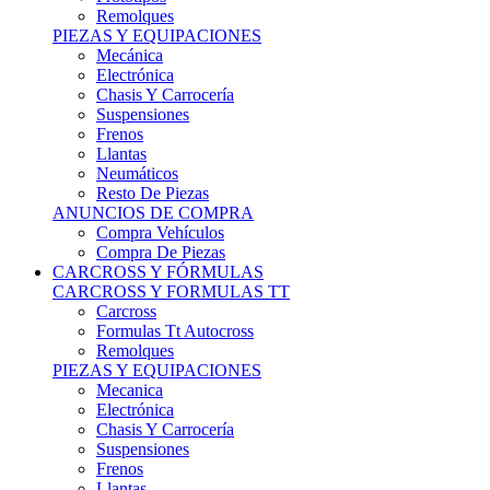
Remolques
PIEZAS Y EQUIPACIONES
Mecánica
Electrónica
Chasis Y Carrocería
Suspensiones
Frenos
Llantas
Neumáticos
Resto De Piezas
ANUNCIOS DE COMPRA
Compra Vehículos
Compra De Piezas
CARCROSS Y FÓRMULAS
CARCROSS Y FORMULAS TT
Carcross
Formulas Tt Autocross
Remolques
PIEZAS Y EQUIPACIONES
Mecanica
Electrónica
Chasis Y Carrocería
Suspensiones
Frenos
Llantas