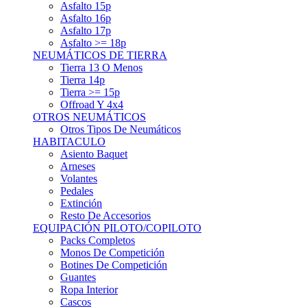
Asfalto 15p
Asfalto 16p
Asfalto 17p
Asfalto >= 18p
NEUMÁTICOS DE TIERRA
Tierra 13 O Menos
Tierra 14p
Tierra >= 15p
Offroad Y 4x4
OTROS NEUMÁTICOS
Otros Tipos De Neumáticos
HABITACULO
Asiento Baquet
Arneses
Volantes
Pedales
Extinción
Resto De Accesorios
EQUIPACIÓN PILOTO/COPILOTO
Packs Completos
Monos De Competición
Botines De Competición
Guantes
Ropa Interior
Cascos