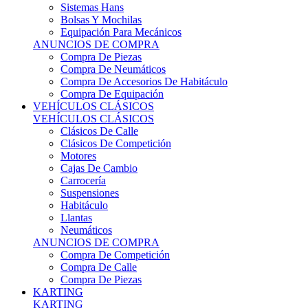
Sistemas Hans
Bolsas Y Mochilas
Equipación Para Mecánicos
ANUNCIOS DE COMPRA
Compra De Piezas
Compra De Neumáticos
Compra De Accesorios De Habitáculo
Compra De Equipación
VEHÍCULOS CLÁSICOS
VEHÍCULOS CLÁSICOS
Clásicos De Calle
Clásicos De Competición
Motores
Cajas De Cambio
Carrocería
Suspensiones
Habitáculo
Llantas
Neumáticos
ANUNCIOS DE COMPRA
Compra De Competición
Compra De Calle
Compra De Piezas
KARTING
KARTING