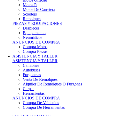
Motos Offroad
Motos R
Motos De Carretera
Scooters
Remolques
PIEZAS Y EQUIPACIONES
Despieces
Equipamiento
Neumáticos
ANUNCIOS DE COMPRA
Compra Motos
Compra Piezas
ASISTENCIA Y TALLER
ASISTENCIA Y TALLER
Camiones
Autobuses
Furgonetas
Venta De Remolques
Alquiler De Remolques O Furgones
Carpas
Herramientas
ANUNCIOS DE COMPRA
Compra De Vehículos
Compra De Herramientas