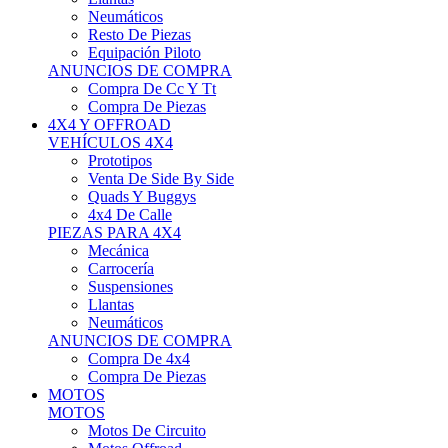
Neumáticos
Resto De Piezas
Equipación Piloto
ANUNCIOS DE COMPRA
Compra De Cc Y Tt
Compra De Piezas
4X4 Y OFFROAD
VEHÍCULOS 4X4
Prototipos
Venta De Side By Side
Quads Y Buggys
4x4 De Calle
PIEZAS PARA 4X4
Mecánica
Carrocería
Suspensiones
Llantas
Neumáticos
ANUNCIOS DE COMPRA
Compra De 4x4
Compra De Piezas
MOTOS
MOTOS
Motos De Circuito