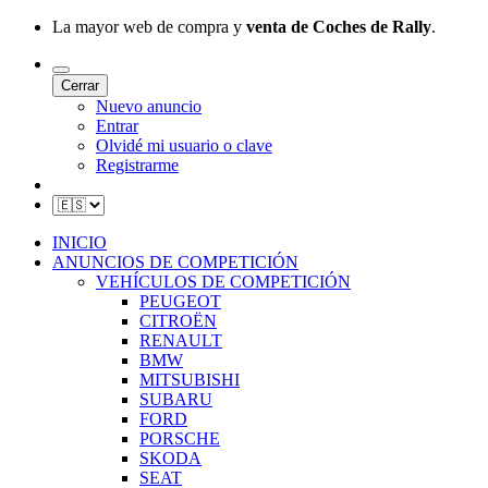
La mayor web de compra y
venta de Coches de Rally
.
Cerrar
Nuevo anuncio
Entrar
Olvidé mi usuario o clave
Registrarme
INICIO
ANUNCIOS DE COMPETICIÓN
VEHÍCULOS DE COMPETICIÓN
PEUGEOT
CITROËN
RENAULT
BMW
MITSUBISHI
SUBARU
FORD
PORSCHE
SKODA
SEAT