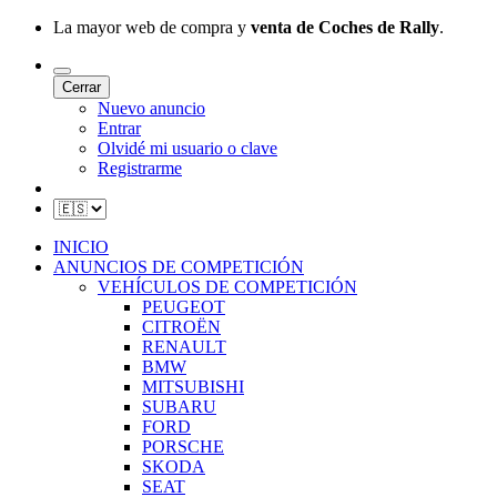
La mayor web de compra y
venta de Coches de Rally
.
Cerrar
Nuevo anuncio
Entrar
Olvidé mi usuario o clave
Registrarme
INICIO
ANUNCIOS DE COMPETICIÓN
VEHÍCULOS DE COMPETICIÓN
PEUGEOT
CITROËN
RENAULT
BMW
MITSUBISHI
SUBARU
FORD
PORSCHE
SKODA
SEAT