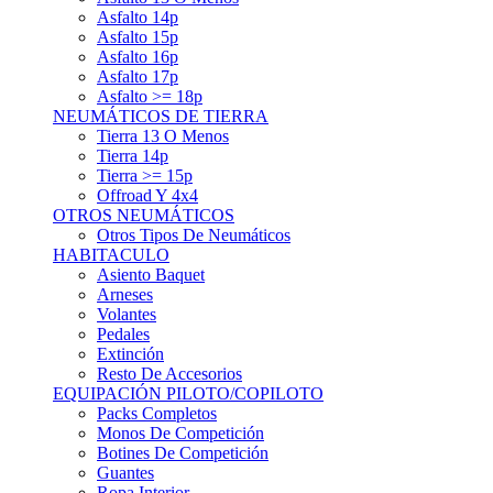
Asfalto 15p
Asfalto 16p
Asfalto 17p
Asfalto >= 18p
NEUMÁTICOS DE TIERRA
Tierra 13 O Menos
Tierra 14p
Tierra >= 15p
Offroad Y 4x4
OTROS NEUMÁTICOS
Otros Tipos De Neumáticos
HABITACULO
Asiento Baquet
Arneses
Volantes
Pedales
Extinción
Resto De Accesorios
EQUIPACIÓN PILOTO/COPILOTO
Packs Completos
Monos De Competición
Botines De Competición
Guantes
Ropa Interior
Cascos