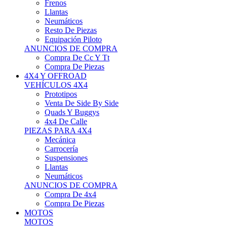
Neumáticos
Resto De Piezas
Equipación Piloto
ANUNCIOS DE COMPRA
Compra De Cc Y Tt
Compra De Piezas
4X4 Y OFFROAD
VEHÍCULOS 4X4
Prototipos
Venta De Side By Side
Quads Y Buggys
4x4 De Calle
PIEZAS PARA 4X4
Mecánica
Carrocería
Suspensiones
Llantas
Neumáticos
ANUNCIOS DE COMPRA
Compra De 4x4
Compra De Piezas
MOTOS
MOTOS
Motos De Circuito