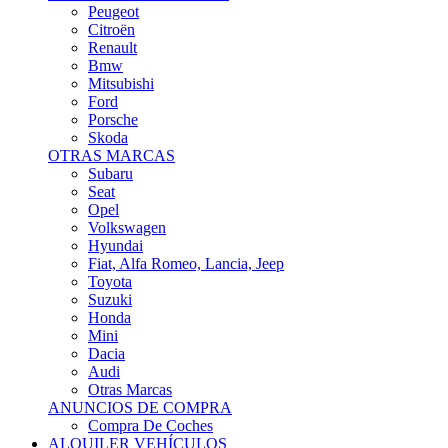
Citroën
Renault
Bmw
Mitsubishi
Ford
Porsche
Skoda
OTRAS MARCAS
Subaru
Seat
Opel
Volkswagen
Hyundai
Fiat, Alfa Romeo, Lancia, Jeep
Toyota
Suzuki
Honda
Mini
Dacia
Audi
Otras Marcas
ANUNCIOS DE COMPRA
Compra De Coches
ALQUILER VEHÍCULOS
ALQUILER VEHÍCULOS