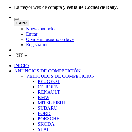
La mayor web de compra y
venta de Coches de Rally
.
Cerrar
Nuevo anuncio
Entrar
Olvidé mi usuario o clave
Registrarme
INICIO
ANUNCIOS DE COMPETICIÓN
VEHÍCULOS DE COMPETICIÓN
PEUGEOT
CITROËN
RENAULT
BMW
MITSUBISHI
SUBARU
FORD
PORSCHE
SKODA
SEAT