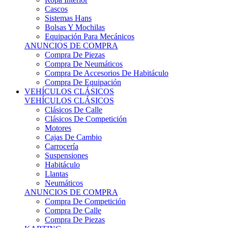
Sistemas Hans
Bolsas Y Mochilas
Equipación Para Mecánicos
ANUNCIOS DE COMPRA
Compra De Piezas
Compra De Neumáticos
Compra De Accesorios De Habitáculo
Compra De Equipación
VEHÍCULOS CLÁSICOS
VEHÍCULOS CLÁSICOS
Clásicos De Calle
Clásicos De Competición
Motores
Cajas De Cambio
Carrocería
Suspensiones
Habitáculo
Llantas
Neumáticos
ANUNCIOS DE COMPRA
Compra De Competición
Compra De Calle
Compra De Piezas
KARTING
KARTING