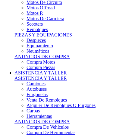
Motos Offroad
Motos R
Motos De Carretera
Scooters
Remolques
PIEZAS Y EQUIPACIONES
Despieces
Equipamiento
Neumáticos
ANUNCIOS DE COMPRA
Compra Motos
Compra Piezas
ASISTENCIA Y TALLER
ASISTENCIA Y TALLER
Camiones
Autobuses
Furgonetas
Venta De Remolques
Alquiler De Remolques O Furgones
Carpas
Herramientas
ANUNCIOS DE COMPRA
Compra De Vehículos
Compra De Herramientas