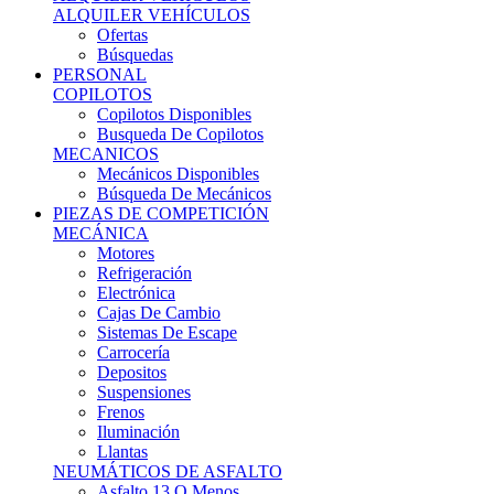
Ofertas
Búsquedas
PERSONAL
COPILOTOS
Copilotos Disponibles
Busqueda De Copilotos
MECANICOS
Mecánicos Disponibles
Búsqueda De Mecánicos
PIEZAS DE COMPETICIÓN
MECÁNICA
Motores
Refrigeración
Electrónica
Cajas De Cambio
Sistemas De Escape
Carrocería
Depositos
Suspensiones
Frenos
Iluminación
Llantas
NEUMÁTICOS DE ASFALTO
Asfalto 13 O Menos
Asfalto 14p