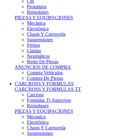
Remolques
PIEZAS Y EQUIPACIONES
Mecánica
Electrónica
Chasis Y Carrocería
Suspensiones
Frenos
Llantas
Neumáticos
Resto De Piezas
ANUNCIOS DE COMPRA
Compra Vehículos
Compra De Piezas
CARCROSS Y FÓRMULAS
CARCROSS Y FORMULAS TT
Carcross
Formulas Tt Autocross
Remolques
PIEZAS Y EQUIPACIONES
Mecanica
Electrónica
Chasis Y Carrocería
Suspensiones
Frenos
Llantas