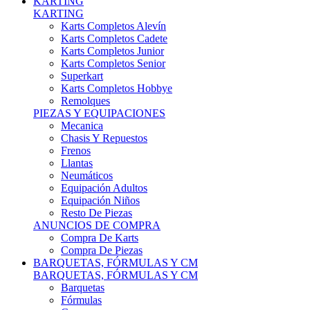
Karts Completos Alevín
Karts Completos Cadete
Karts Completos Junior
Karts Completos Senior
Superkart
Karts Completos Hobbye
Remolques
PIEZAS Y EQUIPACIONES
Mecanica
Chasis Y Repuestos
Frenos
Llantas
Neumáticos
Equipación Adultos
Equipación Niños
Resto De Piezas
ANUNCIOS DE COMPRA
Compra De Karts
Compra De Piezas
BARQUETAS, FÓRMULAS Y CM
BARQUETAS, FÓRMULAS Y CM
Barquetas
Fórmulas
Cm
Prototipos