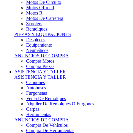
Motos Offroad
Motos R
Motos De Carretera
Scooters
Remolques
PIEZAS Y EQUIPACIONES
Despieces
Equipamiento
Neumáticos
ANUNCIOS DE COMPRA
Compra Motos
Compra Piezas
ASISTENCIA Y TALLER
ASISTENCIA Y TALLER
Camiones
Autobuses
Furgonetas
Venta De Remolques
Alquiler De Remolques O Furgones
Carpas
Herramientas
ANUNCIOS DE COMPRA
Compra De Vehículos
Compra De Herramientas