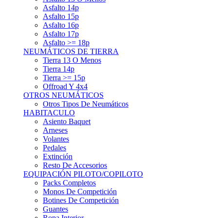
Asfalto 15p
Asfalto 16p
Asfalto 17p
Asfalto >= 18p
NEUMÁTICOS DE TIERRA
Tierra 13 O Menos
Tierra 14p
Tierra >= 15p
Offroad Y 4x4
OTROS NEUMÁTICOS
Otros Tipos De Neumáticos
HABITACULO
Asiento Baquet
Arneses
Volantes
Pedales
Extinción
Resto De Accesorios
EQUIPACIÓN PILOTO/COPILOTO
Packs Completos
Monos De Competición
Botines De Competición
Guantes
Ropa Interior
Cascos