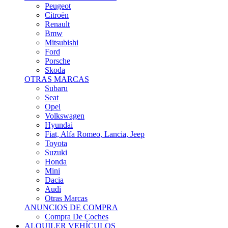
Citroën
Renault
Bmw
Mitsubishi
Ford
Porsche
Skoda
OTRAS MARCAS
Subaru
Seat
Opel
Volkswagen
Hyundai
Fiat, Alfa Romeo, Lancia, Jeep
Toyota
Suzuki
Honda
Mini
Dacia
Audi
Otras Marcas
ANUNCIOS DE COMPRA
Compra De Coches
ALQUILER VEHÍCULOS
ALQUILER VEHÍCULOS