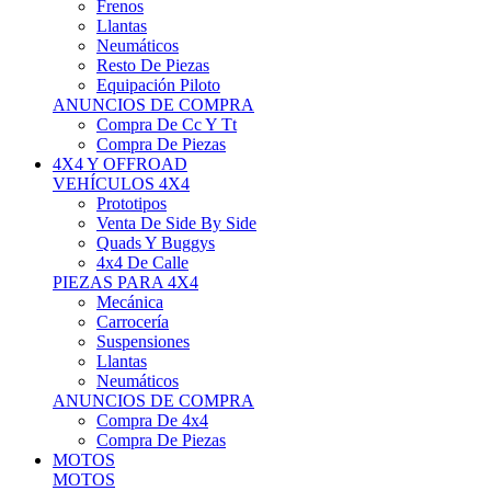
Neumáticos
Resto De Piezas
Equipación Piloto
ANUNCIOS DE COMPRA
Compra De Cc Y Tt
Compra De Piezas
4X4 Y OFFROAD
VEHÍCULOS 4X4
Prototipos
Venta De Side By Side
Quads Y Buggys
4x4 De Calle
PIEZAS PARA 4X4
Mecánica
Carrocería
Suspensiones
Llantas
Neumáticos
ANUNCIOS DE COMPRA
Compra De 4x4
Compra De Piezas
MOTOS
MOTOS
Motos De Circuito