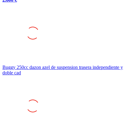
Buggy 250cc dazon azel de suspension trasera independiente y
doble cad
Vendo yamaha banshee para asfalto