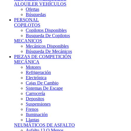
Ofertas
Búsquedas
PERSONAL
COPILOTOS
Copilotos Disponibles
Busqueda De Copilotos
MECANICOS
Mecánicos Disponibles
Búsqueda De Mecánicos
PIEZAS DE COMPETICIÓN
MECÁNICA
Motores
Refrigeración
Electrónica
Cajas De Cambio
Sistemas De Escape
Carrocería
Depositos
Suspensiones
Frenos
Iluminación
Llantas
NEUMÁTICOS DE ASFALTO
Asfalto 13 O Menos
Asfalto 14p