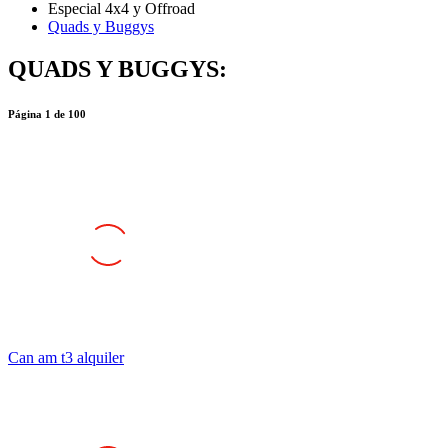
Quads y Buggys
QUADS Y BUGGYS:
Página
1
de
100
Can am t3 alquiler