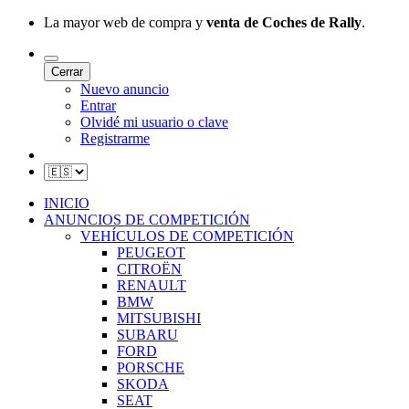
La mayor web de compra y
venta de Coches de Rally
.
Cerrar
Nuevo anuncio
Entrar
Olvidé mi usuario o clave
Registrarme
INICIO
ANUNCIOS DE COMPETICIÓN
VEHÍCULOS DE COMPETICIÓN
PEUGEOT
CITROËN
RENAULT
BMW
MITSUBISHI
SUBARU
FORD
PORSCHE
SKODA
SEAT