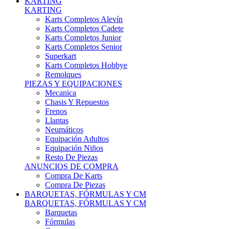
Karts Completos Alevín
Karts Completos Cadete
Karts Completos Junior
Karts Completos Senior
Superkart
Karts Completos Hobbye
Remolques
PIEZAS Y EQUIPACIONES
Mecanica
Chasis Y Repuestos
Frenos
Llantas
Neumáticos
Equipación Adultos
Equipación Niños
Resto De Piezas
ANUNCIOS DE COMPRA
Compra De Karts
Compra De Piezas
BARQUETAS, FÓRMULAS Y CM
BARQUETAS, FÓRMULAS Y CM
Barquetas
Fórmulas
Cm
Prototipos