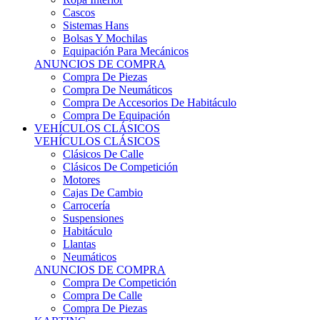
Sistemas Hans
Bolsas Y Mochilas
Equipación Para Mecánicos
ANUNCIOS DE COMPRA
Compra De Piezas
Compra De Neumáticos
Compra De Accesorios De Habitáculo
Compra De Equipación
VEHÍCULOS CLÁSICOS
VEHÍCULOS CLÁSICOS
Clásicos De Calle
Clásicos De Competición
Motores
Cajas De Cambio
Carrocería
Suspensiones
Habitáculo
Llantas
Neumáticos
ANUNCIOS DE COMPRA
Compra De Competición
Compra De Calle
Compra De Piezas
KARTING
KARTING