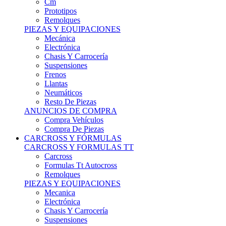
Remolques
PIEZAS Y EQUIPACIONES
Mecánica
Electrónica
Chasis Y Carrocería
Suspensiones
Frenos
Llantas
Neumáticos
Resto De Piezas
ANUNCIOS DE COMPRA
Compra Vehículos
Compra De Piezas
CARCROSS Y FÓRMULAS
CARCROSS Y FORMULAS TT
Carcross
Formulas Tt Autocross
Remolques
PIEZAS Y EQUIPACIONES
Mecanica
Electrónica
Chasis Y Carrocería
Suspensiones
Frenos
Llantas