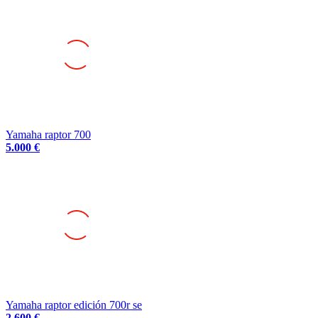
Yamaha raptor 700
5.000 €
Yamaha raptor edición 700r se
2.600 €