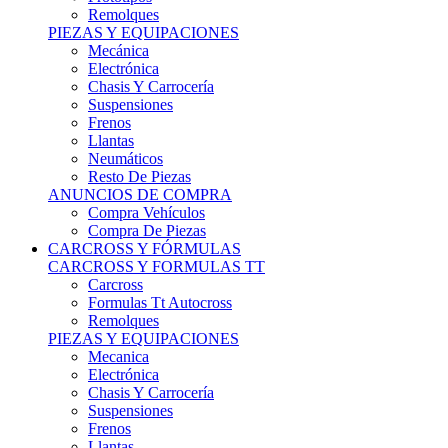
Remolques
PIEZAS Y EQUIPACIONES
Mecánica
Electrónica
Chasis Y Carrocería
Suspensiones
Frenos
Llantas
Neumáticos
Resto De Piezas
ANUNCIOS DE COMPRA
Compra Vehículos
Compra De Piezas
CARCROSS Y FÓRMULAS
CARCROSS Y FORMULAS TT
Carcross
Formulas Tt Autocross
Remolques
PIEZAS Y EQUIPACIONES
Mecanica
Electrónica
Chasis Y Carrocería
Suspensiones
Frenos
Llantas