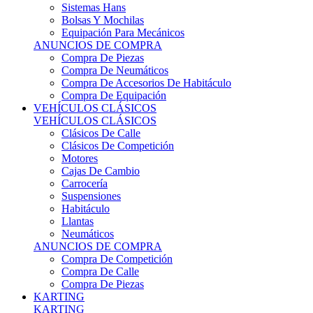
Sistemas Hans
Bolsas Y Mochilas
Equipación Para Mecánicos
ANUNCIOS DE COMPRA
Compra De Piezas
Compra De Neumáticos
Compra De Accesorios De Habitáculo
Compra De Equipación
VEHÍCULOS CLÁSICOS
VEHÍCULOS CLÁSICOS
Clásicos De Calle
Clásicos De Competición
Motores
Cajas De Cambio
Carrocería
Suspensiones
Habitáculo
Llantas
Neumáticos
ANUNCIOS DE COMPRA
Compra De Competición
Compra De Calle
Compra De Piezas
KARTING
KARTING