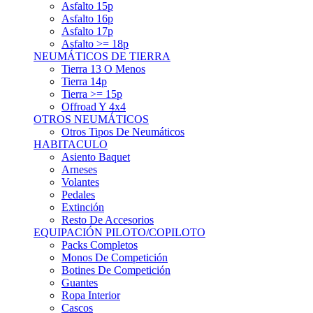
Asfalto 15p
Asfalto 16p
Asfalto 17p
Asfalto >= 18p
NEUMÁTICOS DE TIERRA
Tierra 13 O Menos
Tierra 14p
Tierra >= 15p
Offroad Y 4x4
OTROS NEUMÁTICOS
Otros Tipos De Neumáticos
HABITACULO
Asiento Baquet
Arneses
Volantes
Pedales
Extinción
Resto De Accesorios
EQUIPACIÓN PILOTO/COPILOTO
Packs Completos
Monos De Competición
Botines De Competición
Guantes
Ropa Interior
Cascos