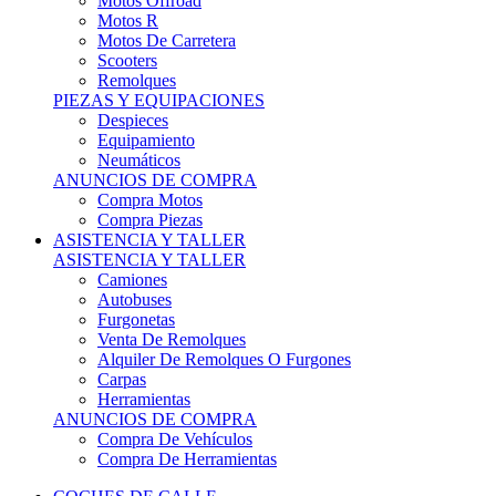
Motos Offroad
Motos R
Motos De Carretera
Scooters
Remolques
PIEZAS Y EQUIPACIONES
Despieces
Equipamiento
Neumáticos
ANUNCIOS DE COMPRA
Compra Motos
Compra Piezas
ASISTENCIA Y TALLER
ASISTENCIA Y TALLER
Camiones
Autobuses
Furgonetas
Venta De Remolques
Alquiler De Remolques O Furgones
Carpas
Herramientas
ANUNCIOS DE COMPRA
Compra De Vehículos
Compra De Herramientas