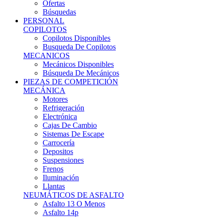
Ofertas
Búsquedas
PERSONAL
COPILOTOS
Copilotos Disponibles
Busqueda De Copilotos
MECANICOS
Mecánicos Disponibles
Búsqueda De Mecánicos
PIEZAS DE COMPETICIÓN
MECÁNICA
Motores
Refrigeración
Electrónica
Cajas De Cambio
Sistemas De Escape
Carrocería
Depositos
Suspensiones
Frenos
Iluminación
Llantas
NEUMÁTICOS DE ASFALTO
Asfalto 13 O Menos
Asfalto 14p