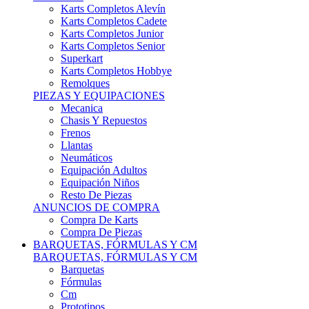
Karts Completos Alevín
Karts Completos Cadete
Karts Completos Junior
Karts Completos Senior
Superkart
Karts Completos Hobbye
Remolques
PIEZAS Y EQUIPACIONES
Mecanica
Chasis Y Repuestos
Frenos
Llantas
Neumáticos
Equipación Adultos
Equipación Niños
Resto De Piezas
ANUNCIOS DE COMPRA
Compra De Karts
Compra De Piezas
BARQUETAS, FÓRMULAS Y CM
BARQUETAS, FÓRMULAS Y CM
Barquetas
Fórmulas
Cm
Prototipos