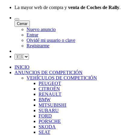
La mayor web de compra y
venta de Coches de Rally
.
Cerrar
Nuevo anuncio
Entrar
Olvidé mi usuario o clave
Registrarme
INICIO
ANUNCIOS DE COMPETICIÓN
VEHÍCULOS DE COMPETICIÓN
PEUGEOT
CITROËN
RENAULT
BMW
MITSUBISHI
SUBARU
FORD
PORSCHE
SKODA
SEAT