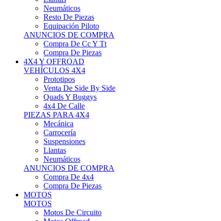
Neumáticos
Resto De Piezas
Equipación Piloto
ANUNCIOS DE COMPRA
Compra De Cc Y Tt
Compra De Piezas
4X4 Y OFFROAD
VEHÍCULOS 4X4
Prototipos
Venta De Side By Side
Quads Y Buggys
4x4 De Calle
PIEZAS PARA 4X4
Mecánica
Carrocería
Suspensiones
Llantas
Neumáticos
ANUNCIOS DE COMPRA
Compra De 4x4
Compra De Piezas
MOTOS
MOTOS
Motos De Circuito