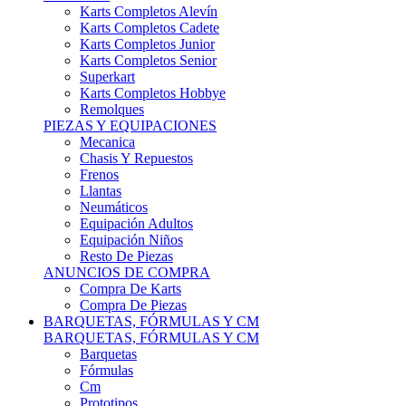
Karts Completos Alevín
Karts Completos Cadete
Karts Completos Junior
Karts Completos Senior
Superkart
Karts Completos Hobbye
Remolques
PIEZAS Y EQUIPACIONES
Mecanica
Chasis Y Repuestos
Frenos
Llantas
Neumáticos
Equipación Adultos
Equipación Niños
Resto De Piezas
ANUNCIOS DE COMPRA
Compra De Karts
Compra De Piezas
BARQUETAS, FÓRMULAS Y CM
BARQUETAS, FÓRMULAS Y CM
Barquetas
Fórmulas
Cm
Prototipos