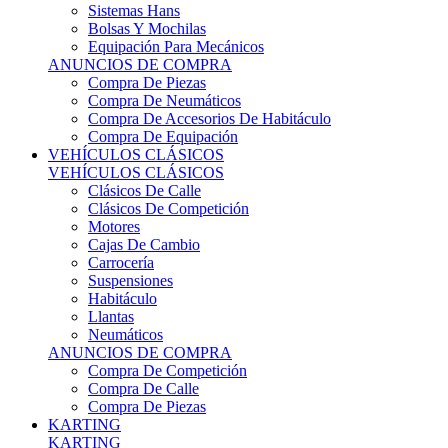
Sistemas Hans
Bolsas Y Mochilas
Equipación Para Mecánicos
ANUNCIOS DE COMPRA
Compra De Piezas
Compra De Neumáticos
Compra De Accesorios De Habitáculo
Compra De Equipación
VEHÍCULOS CLÁSICOS
VEHÍCULOS CLÁSICOS
Clásicos De Calle
Clásicos De Competición
Motores
Cajas De Cambio
Carrocería
Suspensiones
Habitáculo
Llantas
Neumáticos
ANUNCIOS DE COMPRA
Compra De Competición
Compra De Calle
Compra De Piezas
KARTING
KARTING