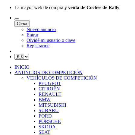
La mayor web de compra y
venta de Coches de Rally
.
Cerrar
Nuevo anuncio
Entrar
Olvidé mi usuario o clave
Registrarme
INICIO
ANUNCIOS DE COMPETICIÓN
VEHÍCULOS DE COMPETICIÓN
PEUGEOT
CITROËN
RENAULT
BMW
MITSUBISHI
SUBARU
FORD
PORSCHE
SKODA
SEAT