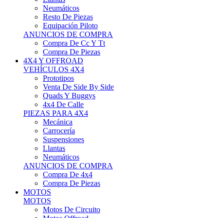
Neumáticos
Resto De Piezas
Equipación Piloto
ANUNCIOS DE COMPRA
Compra De Cc Y Tt
Compra De Piezas
4X4 Y OFFROAD
VEHÍCULOS 4X4
Prototipos
Venta De Side By Side
Quads Y Buggys
4x4 De Calle
PIEZAS PARA 4X4
Mecánica
Carrocería
Suspensiones
Llantas
Neumáticos
ANUNCIOS DE COMPRA
Compra De 4x4
Compra De Piezas
MOTOS
MOTOS
Motos De Circuito