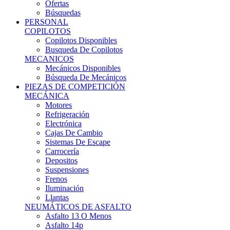
Ofertas
Búsquedas
PERSONAL
COPILOTOS
Copilotos Disponibles
Busqueda De Copilotos
MECANICOS
Mecánicos Disponibles
Búsqueda De Mecánicos
PIEZAS DE COMPETICIÓN
MECÁNICA
Motores
Refrigeración
Electrónica
Cajas De Cambio
Sistemas De Escape
Carrocería
Depositos
Suspensiones
Frenos
Iluminación
Llantas
NEUMÁTICOS DE ASFALTO
Asfalto 13 O Menos
Asfalto 14p