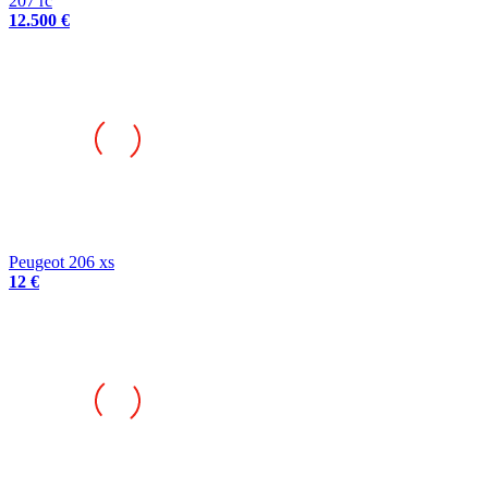
207 rc
12.500 €
Peugeot 206 xs
12 €