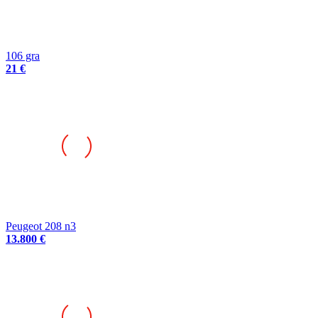
106 gra
21 €
Peugeot 208 n3
13.800 €