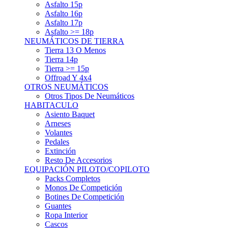
Asfalto 15p
Asfalto 16p
Asfalto 17p
Asfalto >= 18p
NEUMÁTICOS DE TIERRA
Tierra 13 O Menos
Tierra 14p
Tierra >= 15p
Offroad Y 4x4
OTROS NEUMÁTICOS
Otros Tipos De Neumáticos
HABITACULO
Asiento Baquet
Arneses
Volantes
Pedales
Extinción
Resto De Accesorios
EQUIPACIÓN PILOTO/COPILOTO
Packs Completos
Monos De Competición
Botines De Competición
Guantes
Ropa Interior
Cascos