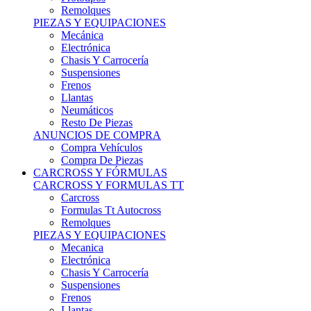
Remolques
PIEZAS Y EQUIPACIONES
Mecánica
Electrónica
Chasis Y Carrocería
Suspensiones
Frenos
Llantas
Neumáticos
Resto De Piezas
ANUNCIOS DE COMPRA
Compra Vehículos
Compra De Piezas
CARCROSS Y FÓRMULAS
CARCROSS Y FORMULAS TT
Carcross
Formulas Tt Autocross
Remolques
PIEZAS Y EQUIPACIONES
Mecanica
Electrónica
Chasis Y Carrocería
Suspensiones
Frenos
Llantas