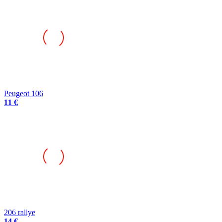
Peugeot 106
11 €
206 rallye
14 €