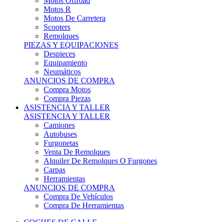
Motos Offroad
Motos R
Motos De Carretera
Scooters
Remolques
PIEZAS Y EQUIPACIONES
Despieces
Equipamiento
Neumáticos
ANUNCIOS DE COMPRA
Compra Motos
Compra Piezas
ASISTENCIA Y TALLER
ASISTENCIA Y TALLER
Camiones
Autobuses
Furgonetas
Venta De Remolques
Alquiler De Remolques O Furgones
Carpas
Herramientas
ANUNCIOS DE COMPRA
Compra De Vehículos
Compra De Herramientas