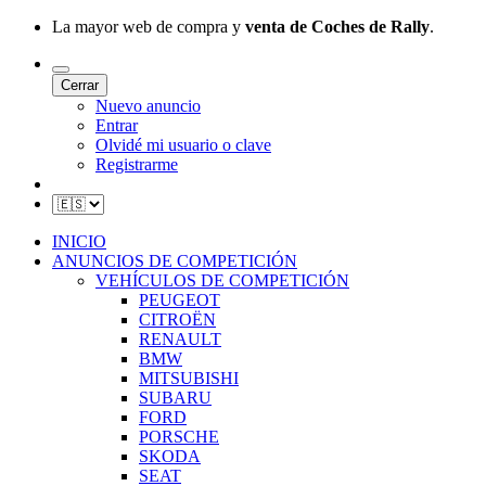
La mayor web de compra y
venta de Coches de Rally
.
Cerrar
Nuevo anuncio
Entrar
Olvidé mi usuario o clave
Registrarme
INICIO
ANUNCIOS DE COMPETICIÓN
VEHÍCULOS DE COMPETICIÓN
PEUGEOT
CITROËN
RENAULT
BMW
MITSUBISHI
SUBARU
FORD
PORSCHE
SKODA
SEAT