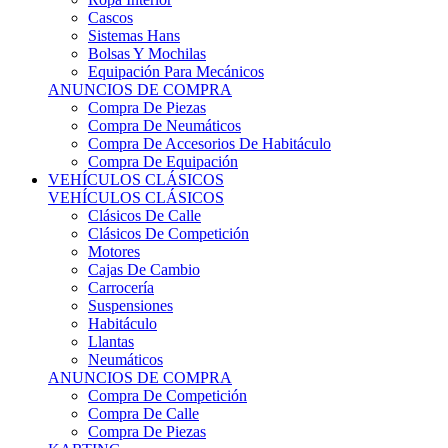
Sistemas Hans
Bolsas Y Mochilas
Equipación Para Mecánicos
ANUNCIOS DE COMPRA
Compra De Piezas
Compra De Neumáticos
Compra De Accesorios De Habitáculo
Compra De Equipación
VEHÍCULOS CLÁSICOS
VEHÍCULOS CLÁSICOS
Clásicos De Calle
Clásicos De Competición
Motores
Cajas De Cambio
Carrocería
Suspensiones
Habitáculo
Llantas
Neumáticos
ANUNCIOS DE COMPRA
Compra De Competición
Compra De Calle
Compra De Piezas
KARTING
KARTING