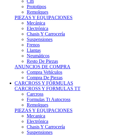
Remolques
PIEZAS Y EQUIPACIONES
Mecánica
Electrónica
Chasis Y Carrocería
Suspensiones
Frenos
Llantas
Neumáticos
Resto De Piezas
ANUNCIOS DE COMPRA
Compra Vehículos
Compra De Piezas
CARCROSS Y FÓRMULAS
CARCROSS Y FORMULAS TT
Carcross
Formulas Tt Autocross
Remolques
PIEZAS Y EQUIPACIONES
Mecanica
Electrónica
Chasis Y Carrocería
Suspensiones
Frenos
Llantas