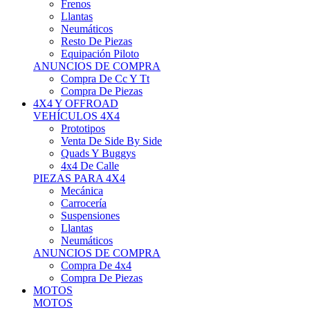
Neumáticos
Resto De Piezas
Equipación Piloto
ANUNCIOS DE COMPRA
Compra De Cc Y Tt
Compra De Piezas
4X4 Y OFFROAD
VEHÍCULOS 4X4
Prototipos
Venta De Side By Side
Quads Y Buggys
4x4 De Calle
PIEZAS PARA 4X4
Mecánica
Carrocería
Suspensiones
Llantas
Neumáticos
ANUNCIOS DE COMPRA
Compra De 4x4
Compra De Piezas
MOTOS
MOTOS
Motos De Circuito