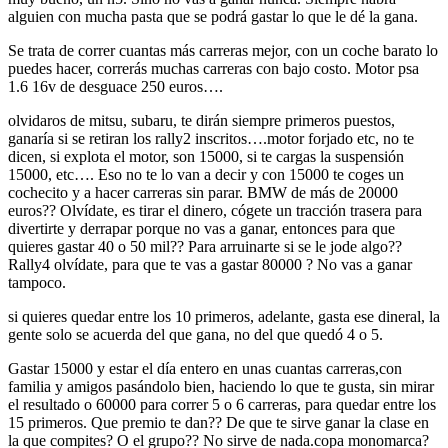
Se trata de correr cuantas más carreras mejor, con un coche barato lo
puedes hacer, correrás muchas carreras con bajo costo. Motor psa
1.6 16v de desguace 250 euros….
olvidaros de mitsu, subaru, te dirán siempre primeros puestos,
ganaría si se retiran los rally2 inscritos….motor forjado etc, no te
dicen, si explota el motor, son 15000, si te cargas la suspensión
15000, etc…. Eso no te lo van a decir y con 15000 te coges un
cochecito y a hacer carreras sin parar. BMW de más de 20000
euros?? Olvídate, es tirar el dinero, cógete un tracción trasera para
divertirte y derrapar porque no vas a ganar, entonces para que
quieres gastar 40 o 50 mil?? Para arruinarte si se le jode algo??
Rally4 olvídate, para que te vas a gastar 80000 ? No vas a ganar
tampoco.
si quieres quedar entre los 10
primeros, adelante, gasta ese dineral, la
gente solo se acuerda del que gana, no del que quedó 4 o 5.
Gastar 15000 y estar el día entero en unas cuantas carreras,con
familia y amigos pasándolo bien, haciendo lo que te gusta, sin mirar
el resultado o 60000 para correr 5 o 6 carreras, para quedar entre los
15 primeros. Que premio te dan?? De que te sirve ganar la clase en
la que compites? O el grupo?? No sirve de nada.copa monomarca?
Estaría bien si el