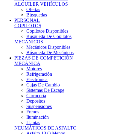
Ofertas
Búsquedas
PERSONAL
COPILOTOS
Copilotos Disponibles
Busqueda De Copilotos
MECANICOS
Mecánicos Disponibles
Búsqueda De Mecánicos
PIEZAS DE COMPETICIÓN
MECÁNICA
Motores
Refrigeración
Electrónica
Cajas De Cambio
Sistemas De Escape
Carrocería
Depositos
Suspensiones
Frenos
Iluminación
Llantas
NEUMÁTICOS DE ASFALTO
Asfalto 13 O Menos
Asfalto 14p