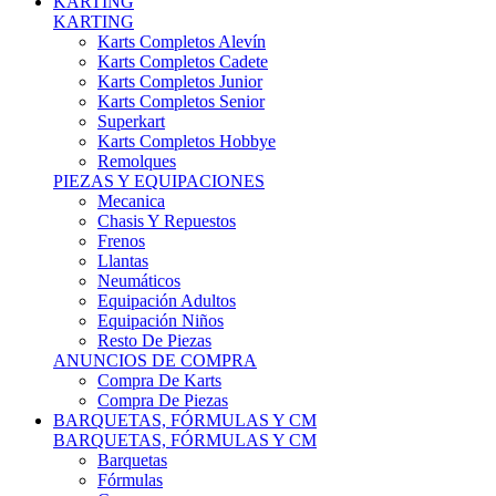
Karts Completos Alevín
Karts Completos Cadete
Karts Completos Junior
Karts Completos Senior
Superkart
Karts Completos Hobbye
Remolques
PIEZAS Y EQUIPACIONES
Mecanica
Chasis Y Repuestos
Frenos
Llantas
Neumáticos
Equipación Adultos
Equipación Niños
Resto De Piezas
ANUNCIOS DE COMPRA
Compra De Karts
Compra De Piezas
BARQUETAS, FÓRMULAS Y CM
BARQUETAS, FÓRMULAS Y CM
Barquetas
Fórmulas
Cm
Prototipos