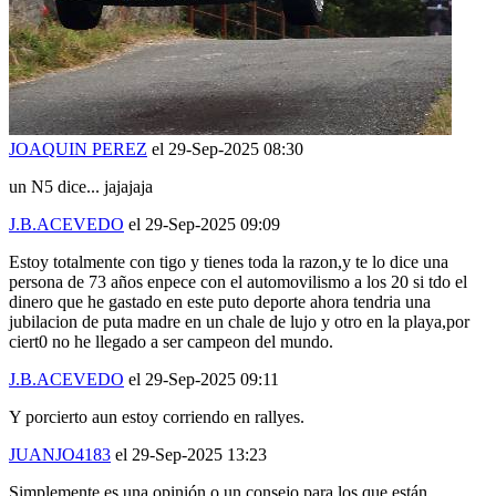
JOAQUIN PEREZ
el 29-Sep-2025 08:30
un N5 dice... jajajaja
J.B.ACEVEDO
el 29-Sep-2025 09:09
Estoy totalmente con tigo y tienes toda la razon,y te lo dice una
persona de 73 años enpece con el automovilismo a los 20 si tdo el
dinero que he gastado en este puto deporte ahora tendria una
jubilacion de puta madre en un chale de lujo y otro en la playa,por
ciert0 no he llegado a ser campeon del mundo.
J.B.ACEVEDO
el 29-Sep-2025 09:11
Y porcierto aun estoy corriendo en rallyes.
JUANJO4183
el 29-Sep-2025 13:23
Simplemente es una opinión o un consejo para los que están
empezando y les comen la oreja, para que gasten en un coche