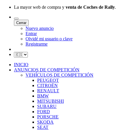
La mayor web de compra y
venta de Coches de Rally
.
Cerrar
Nuevo anuncio
Entrar
Olvidé mi usuario o clave
Registrarme
INICIO
ANUNCIOS DE COMPETICIÓN
VEHÍCULOS DE COMPETICIÓN
PEUGEOT
CITROËN
RENAULT
BMW
MITSUBISHI
SUBARU
FORD
PORSCHE
SKODA
SEAT