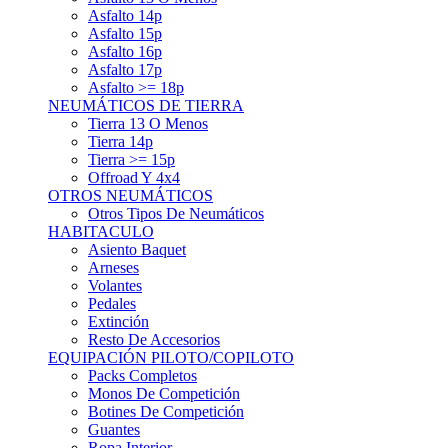
Asfalto 15p
Asfalto 16p
Asfalto 17p
Asfalto >= 18p
NEUMÁTICOS DE TIERRA
Tierra 13 O Menos
Tierra 14p
Tierra >= 15p
Offroad Y 4x4
OTROS NEUMÁTICOS
Otros Tipos De Neumáticos
HABITACULO
Asiento Baquet
Arneses
Volantes
Pedales
Extinción
Resto De Accesorios
EQUIPACIÓN PILOTO/COPILOTO
Packs Completos
Monos De Competición
Botines De Competición
Guantes
Ropa Interior
Cascos