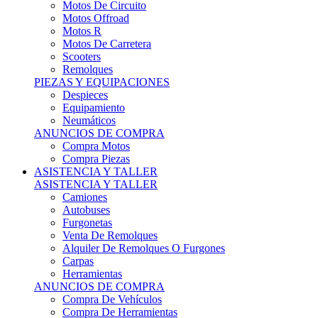
Motos Offroad
Motos R
Motos De Carretera
Scooters
Remolques
PIEZAS Y EQUIPACIONES
Despieces
Equipamiento
Neumáticos
ANUNCIOS DE COMPRA
Compra Motos
Compra Piezas
ASISTENCIA Y TALLER
ASISTENCIA Y TALLER
Camiones
Autobuses
Furgonetas
Venta De Remolques
Alquiler De Remolques O Furgones
Carpas
Herramientas
ANUNCIOS DE COMPRA
Compra De Vehículos
Compra De Herramientas