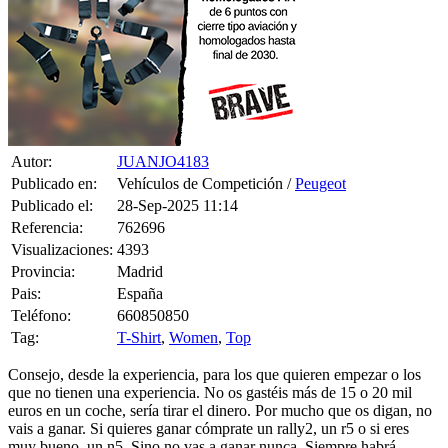
Autor:
JUANJO4183
Publicado en:
Vehículos de Competición /
Peugeot
Publicado el:
28-Sep-2025 11:14
Referencia:
762696
Visualizaciones:
4393
Provincia:
Madrid
Pais:
España
Teléfono:
660850850
Tag:
T-Shirt
,
Women
,
Top
Consejo, desde la experiencia, para los que quieren empezar o los
que no tienen una experiencia. No os gastéis más de 15 o 20 mil
euros en un coche, sería tirar el dinero. Por mucho que os digan, no
vais a ganar. Si quieres ganar cómprate un rally2, un r5 o si eres
muy bueno, un n5. Sino no vas a ganar nunca. Siempre habrá
alguien con mucha pasta que se podrá gastar lo que le dé la gana.