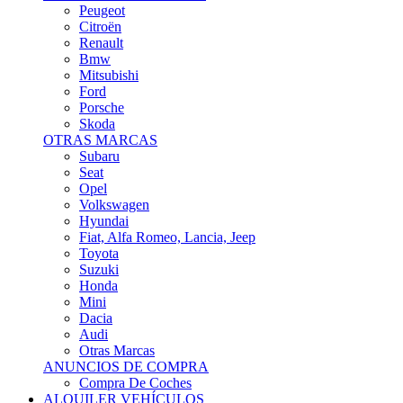
Citroën
Renault
Bmw
Mitsubishi
Ford
Porsche
Skoda
OTRAS MARCAS
Subaru
Seat
Opel
Volkswagen
Hyundai
Fiat, Alfa Romeo, Lancia, Jeep
Toyota
Suzuki
Honda
Mini
Dacia
Audi
Otras Marcas
ANUNCIOS DE COMPRA
Compra De Coches
ALQUILER VEHÍCULOS
ALQUILER VEHÍCULOS