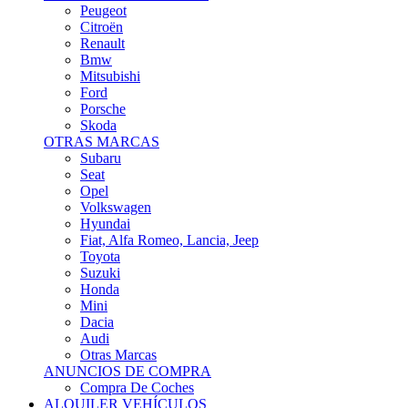
Citroën
Renault
Bmw
Mitsubishi
Ford
Porsche
Skoda
OTRAS MARCAS
Subaru
Seat
Opel
Volkswagen
Hyundai
Fiat, Alfa Romeo, Lancia, Jeep
Toyota
Suzuki
Honda
Mini
Dacia
Audi
Otras Marcas
ANUNCIOS DE COMPRA
Compra De Coches
ALQUILER VEHÍCULOS
ALQUILER VEHÍCULOS