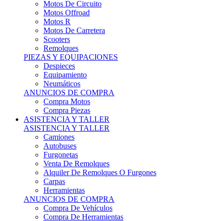
Motos Offroad
Motos R
Motos De Carretera
Scooters
Remolques
PIEZAS Y EQUIPACIONES
Despieces
Equipamiento
Neumáticos
ANUNCIOS DE COMPRA
Compra Motos
Compra Piezas
ASISTENCIA Y TALLER
ASISTENCIA Y TALLER
Camiones
Autobuses
Furgonetas
Venta De Remolques
Alquiler De Remolques O Furgones
Carpas
Herramientas
ANUNCIOS DE COMPRA
Compra De Vehículos
Compra De Herramientas