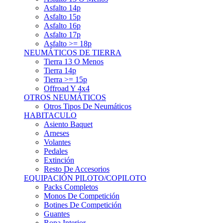
Asfalto 15p
Asfalto 16p
Asfalto 17p
Asfalto >= 18p
NEUMÁTICOS DE TIERRA
Tierra 13 O Menos
Tierra 14p
Tierra >= 15p
Offroad Y 4x4
OTROS NEUMÁTICOS
Otros Tipos De Neumáticos
HABITACULO
Asiento Baquet
Arneses
Volantes
Pedales
Extinción
Resto De Accesorios
EQUIPACIÓN PILOTO/COPILOTO
Packs Completos
Monos De Competición
Botines De Competición
Guantes
Ropa Interior
Cascos