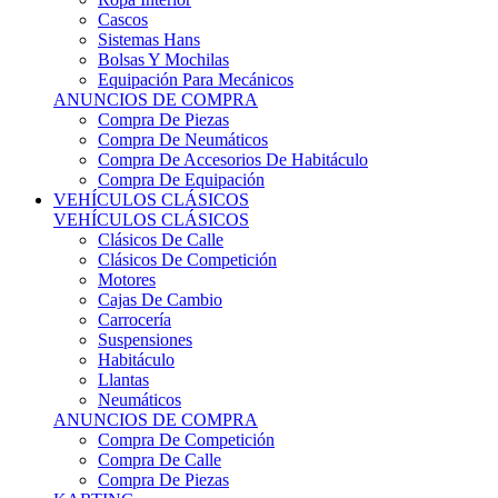
Sistemas Hans
Bolsas Y Mochilas
Equipación Para Mecánicos
ANUNCIOS DE COMPRA
Compra De Piezas
Compra De Neumáticos
Compra De Accesorios De Habitáculo
Compra De Equipación
VEHÍCULOS CLÁSICOS
VEHÍCULOS CLÁSICOS
Clásicos De Calle
Clásicos De Competición
Motores
Cajas De Cambio
Carrocería
Suspensiones
Habitáculo
Llantas
Neumáticos
ANUNCIOS DE COMPRA
Compra De Competición
Compra De Calle
Compra De Piezas
KARTING
KARTING