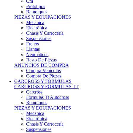
Remolques
PIEZAS Y EQUIPACIONES
Mecánica
Electrónica
Chasis Y Carrocería
Suspensiones
Frenos
Llantas
Neumáticos
Resto De Piezas
ANUNCIOS DE COMPRA
Compra Vehículos
Compra De Piezas
CARCROSS Y FÓRMULAS
CARCROSS Y FORMULAS TT
Carcross
Formulas Tt Autocross
Remolques
PIEZAS Y EQUIPACIONES
Mecanica
Electrónica
Chasis Y Carrocería
Suspensiones
Frenos
Llantas