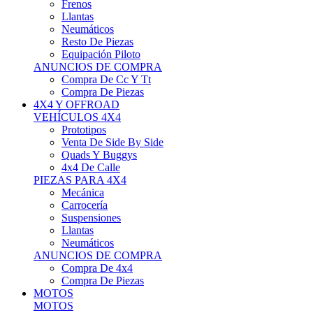
Neumáticos
Resto De Piezas
Equipación Piloto
ANUNCIOS DE COMPRA
Compra De Cc Y Tt
Compra De Piezas
4X4 Y OFFROAD
VEHÍCULOS 4X4
Prototipos
Venta De Side By Side
Quads Y Buggys
4x4 De Calle
PIEZAS PARA 4X4
Mecánica
Carrocería
Suspensiones
Llantas
Neumáticos
ANUNCIOS DE COMPRA
Compra De 4x4
Compra De Piezas
MOTOS
MOTOS
Motos De Circuito