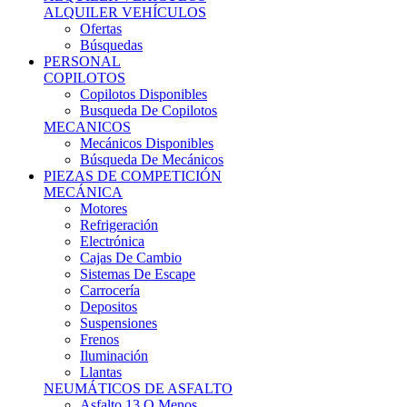
Ofertas
Búsquedas
PERSONAL
COPILOTOS
Copilotos Disponibles
Busqueda De Copilotos
MECANICOS
Mecánicos Disponibles
Búsqueda De Mecánicos
PIEZAS DE COMPETICIÓN
MECÁNICA
Motores
Refrigeración
Electrónica
Cajas De Cambio
Sistemas De Escape
Carrocería
Depositos
Suspensiones
Frenos
Iluminación
Llantas
NEUMÁTICOS DE ASFALTO
Asfalto 13 O Menos
Asfalto 14p