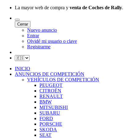
La mayor web de compra y
venta de Coches de Rally
.
Cerrar
Nuevo anuncio
Entrar
Olvidé mi usuario o clave
Registrarme
INICIO
ANUNCIOS DE COMPETICIÓN
VEHÍCULOS DE COMPETICIÓN
PEUGEOT
CITROËN
RENAULT
BMW
MITSUBISHI
SUBARU
FORD
PORSCHE
SKODA
SEAT