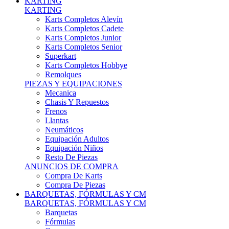
Karts Completos Alevín
Karts Completos Cadete
Karts Completos Junior
Karts Completos Senior
Superkart
Karts Completos Hobbye
Remolques
PIEZAS Y EQUIPACIONES
Mecanica
Chasis Y Repuestos
Frenos
Llantas
Neumáticos
Equipación Adultos
Equipación Niños
Resto De Piezas
ANUNCIOS DE COMPRA
Compra De Karts
Compra De Piezas
BARQUETAS, FÓRMULAS Y CM
BARQUETAS, FÓRMULAS Y CM
Barquetas
Fórmulas
Cm
Prototipos