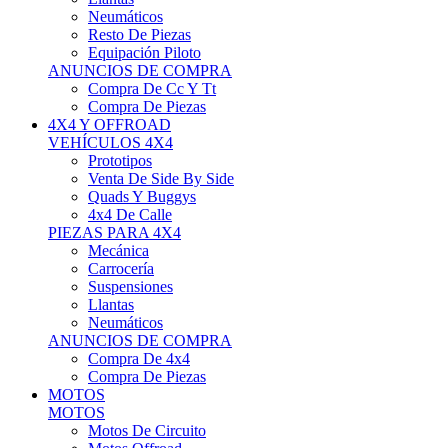
Neumáticos
Resto De Piezas
Equipación Piloto
ANUNCIOS DE COMPRA
Compra De Cc Y Tt
Compra De Piezas
4X4 Y OFFROAD
VEHÍCULOS 4X4
Prototipos
Venta De Side By Side
Quads Y Buggys
4x4 De Calle
PIEZAS PARA 4X4
Mecánica
Carrocería
Suspensiones
Llantas
Neumáticos
ANUNCIOS DE COMPRA
Compra De 4x4
Compra De Piezas
MOTOS
MOTOS
Motos De Circuito