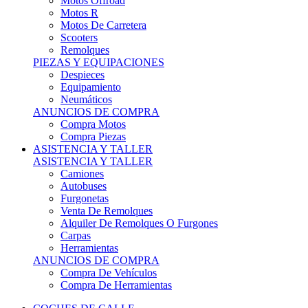
Motos Offroad
Motos R
Motos De Carretera
Scooters
Remolques
PIEZAS Y EQUIPACIONES
Despieces
Equipamiento
Neumáticos
ANUNCIOS DE COMPRA
Compra Motos
Compra Piezas
ASISTENCIA Y TALLER
ASISTENCIA Y TALLER
Camiones
Autobuses
Furgonetas
Venta De Remolques
Alquiler De Remolques O Furgones
Carpas
Herramientas
ANUNCIOS DE COMPRA
Compra De Vehículos
Compra De Herramientas