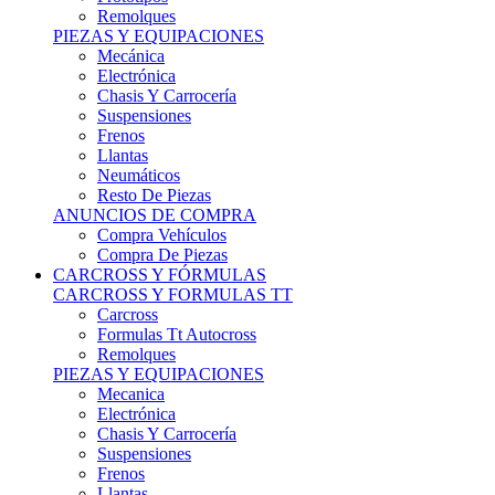
Remolques
PIEZAS Y EQUIPACIONES
Mecánica
Electrónica
Chasis Y Carrocería
Suspensiones
Frenos
Llantas
Neumáticos
Resto De Piezas
ANUNCIOS DE COMPRA
Compra Vehículos
Compra De Piezas
CARCROSS Y FÓRMULAS
CARCROSS Y FORMULAS TT
Carcross
Formulas Tt Autocross
Remolques
PIEZAS Y EQUIPACIONES
Mecanica
Electrónica
Chasis Y Carrocería
Suspensiones
Frenos
Llantas