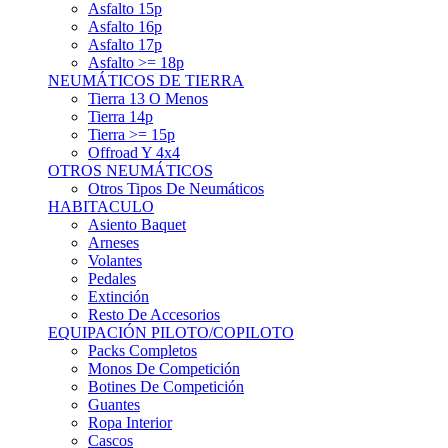
Asfalto 15p
Asfalto 16p
Asfalto 17p
Asfalto >= 18p
NEUMÁTICOS DE TIERRA
Tierra 13 O Menos
Tierra 14p
Tierra >= 15p
Offroad Y 4x4
OTROS NEUMÁTICOS
Otros Tipos De Neumáticos
HABITACULO
Asiento Baquet
Arneses
Volantes
Pedales
Extinción
Resto De Accesorios
EQUIPACIÓN PILOTO/COPILOTO
Packs Completos
Monos De Competición
Botines De Competición
Guantes
Ropa Interior
Cascos