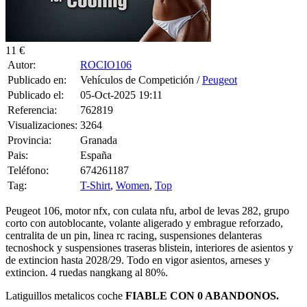
11 €
Autor:
ROCIO106
Publicado en:
Vehículos de Competición /
Peugeot
Publicado el:
05-Oct-2025 19:11
Referencia:
762819
Visualizaciones:
3264
Provincia:
Granada
Pais:
España
Teléfono:
674261187
Tag:
T-Shirt
,
Women
,
Top
Peugeot 106, motor nfx, con culata nfu, arbol de levas 282, grupo
corto con autoblocante, volante aligerado y embrague reforzado,
centralita de un pin, linea rc racing, suspensiones delanteras
tecnoshock y suspensiones traseras blistein, interiores de asientos y
de extincion hasta 2028/29. Todo en vigor asientos, arneses y
extincion. 4 ruedas nangkang al 80%.
Latiguillos metalicos coche
FIABLE CON 0 ABANDONOS.