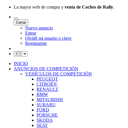
La mayor web de compra y
venta de Coches de Rally
.
Cerrar
Nuevo anuncio
Entrar
Olvidé mi usuario o clave
Registrarme
INICIO
ANUNCIOS DE COMPETICIÓN
VEHÍCULOS DE COMPETICIÓN
PEUGEOT
CITROËN
RENAULT
BMW
MITSUBISHI
SUBARU
FORD
PORSCHE
SKODA
SEAT