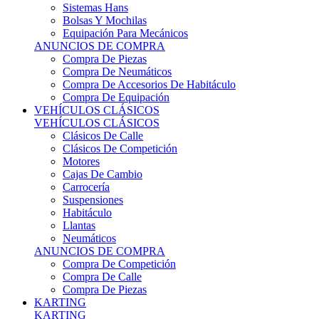
Sistemas Hans
Bolsas Y Mochilas
Equipación Para Mecánicos
ANUNCIOS DE COMPRA
Compra De Piezas
Compra De Neumáticos
Compra De Accesorios De Habitáculo
Compra De Equipación
VEHÍCULOS CLÁSICOS
VEHÍCULOS CLÁSICOS
Clásicos De Calle
Clásicos De Competición
Motores
Cajas De Cambio
Carrocería
Suspensiones
Habitáculo
Llantas
Neumáticos
ANUNCIOS DE COMPRA
Compra De Competición
Compra De Calle
Compra De Piezas
KARTING
KARTING