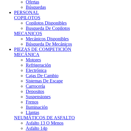
Ofertas
Búsquedas
PERSONAL
COPILOTOS
Copilotos Disponibles
Busqueda De Copilotos
MECANICOS
Mecánicos Disponibles
Búsqueda De Mecánicos
PIEZAS DE COMPETICIÓN
MECÁNICA
Motores
Refrigeración
Electrónica
Cajas De Cambio
Sistemas De Escape
Carrocería
Depositos
Suspensiones
Frenos
Iluminación
Llantas
NEUMÁTICOS DE ASFALTO
Asfalto 13 O Menos
Asfalto 14p