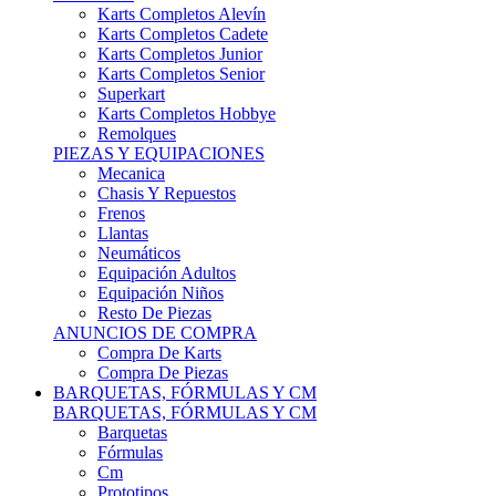
Karts Completos Alevín
Karts Completos Cadete
Karts Completos Junior
Karts Completos Senior
Superkart
Karts Completos Hobbye
Remolques
PIEZAS Y EQUIPACIONES
Mecanica
Chasis Y Repuestos
Frenos
Llantas
Neumáticos
Equipación Adultos
Equipación Niños
Resto De Piezas
ANUNCIOS DE COMPRA
Compra De Karts
Compra De Piezas
BARQUETAS, FÓRMULAS Y CM
BARQUETAS, FÓRMULAS Y CM
Barquetas
Fórmulas
Cm
Prototipos