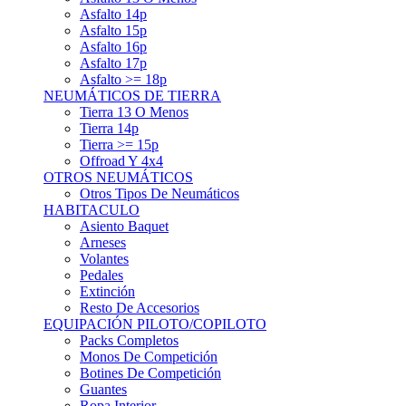
Asfalto 15p
Asfalto 16p
Asfalto 17p
Asfalto >= 18p
NEUMÁTICOS DE TIERRA
Tierra 13 O Menos
Tierra 14p
Tierra >= 15p
Offroad Y 4x4
OTROS NEUMÁTICOS
Otros Tipos De Neumáticos
HABITACULO
Asiento Baquet
Arneses
Volantes
Pedales
Extinción
Resto De Accesorios
EQUIPACIÓN PILOTO/COPILOTO
Packs Completos
Monos De Competición
Botines De Competición
Guantes
Ropa Interior
Cascos