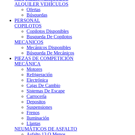
Ofertas
Búsquedas
PERSONAL
COPILOTOS
Copilotos Disponibles
Busqueda De Copilotos
MECANICOS
Mecánicos Disponibles
Búsqueda De Mecánicos
PIEZAS DE COMPETICIÓN
MECÁNICA
Motores
Refrigeración
Electrónica
Cajas De Cambio
Sistemas De Escape
Carrocería
Depositos
Suspensiones
Frenos
Iluminación
Llantas
NEUMÁTICOS DE ASFALTO
Asfalto 13 O Menos
Asfalto 14p