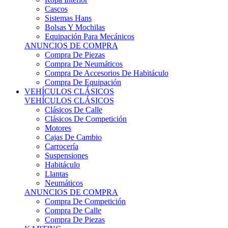
Sistemas Hans
Bolsas Y Mochilas
Equipación Para Mecánicos
ANUNCIOS DE COMPRA
Compra De Piezas
Compra De Neumáticos
Compra De Accesorios De Habitáculo
Compra De Equipación
VEHÍCULOS CLÁSICOS
VEHÍCULOS CLÁSICOS
Clásicos De Calle
Clásicos De Competición
Motores
Cajas De Cambio
Carrocería
Suspensiones
Habitáculo
Llantas
Neumáticos
ANUNCIOS DE COMPRA
Compra De Competición
Compra De Calle
Compra De Piezas
KARTING
KARTING