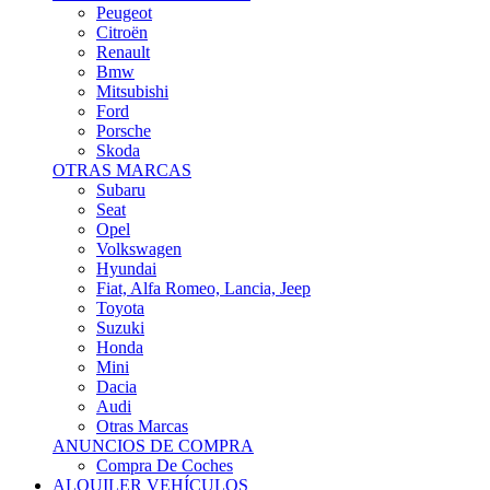
Citroën
Renault
Bmw
Mitsubishi
Ford
Porsche
Skoda
OTRAS MARCAS
Subaru
Seat
Opel
Volkswagen
Hyundai
Fiat, Alfa Romeo, Lancia, Jeep
Toyota
Suzuki
Honda
Mini
Dacia
Audi
Otras Marcas
ANUNCIOS DE COMPRA
Compra De Coches
ALQUILER VEHÍCULOS
ALQUILER VEHÍCULOS