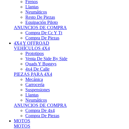
Neumáticos
Resto De Piezas
Equipación Piloto
ANUNCIOS DE COMPRA
Compra De Cc Y Tt
Compra De Piezas
4X4 Y OFFROAD
VEHÍCULOS 4X4
Prototipos
Venta De Side By Side
Quads Y Buggys
4x4 De Calle
PIEZAS PARA 4X4
Mecánica
Carrocería
Suspensiones
Llantas
Neumáticos
ANUNCIOS DE COMPRA
Compra De 4x4
Compra De Piezas
MOTOS
MOTOS
Motos De Circuito