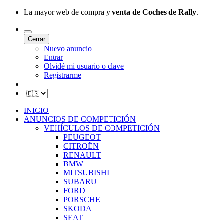
La mayor web de compra y
venta de Coches de Rally
.
Cerrar
Nuevo anuncio
Entrar
Olvidé mi usuario o clave
Registrarme
INICIO
ANUNCIOS DE COMPETICIÓN
VEHÍCULOS DE COMPETICIÓN
PEUGEOT
CITROËN
RENAULT
BMW
MITSUBISHI
SUBARU
FORD
PORSCHE
SKODA
SEAT