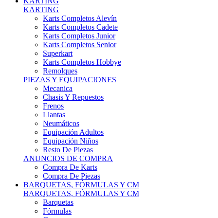
Karts Completos Alevín
Karts Completos Cadete
Karts Completos Junior
Karts Completos Senior
Superkart
Karts Completos Hobbye
Remolques
PIEZAS Y EQUIPACIONES
Mecanica
Chasis Y Repuestos
Frenos
Llantas
Neumáticos
Equipación Adultos
Equipación Niños
Resto De Piezas
ANUNCIOS DE COMPRA
Compra De Karts
Compra De Piezas
BARQUETAS, FÓRMULAS Y CM
BARQUETAS, FÓRMULAS Y CM
Barquetas
Fórmulas
Cm
Prototipos