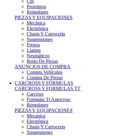
Remolques
PIEZAS Y EQUIPACIONES
Mecánica
Electrónica
Chasis Y Carrocería
Suspensiones
Frenos
Llantas
Neumáticos
Resto De Piezas
ANUNCIOS DE COMPRA
Compra Vehículos
Compra De Piezas
CARCROSS Y FÓRMULAS
CARCROSS Y FORMULAS TT
Carcross
Formulas Tt Autocross
Remolques
PIEZAS Y EQUIPACIONES
Mecanica
Electrónica
Chasis Y Carrocería
Suspensiones
Frenos
Llantas