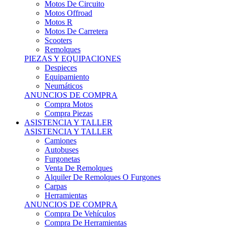
Motos Offroad
Motos R
Motos De Carretera
Scooters
Remolques
PIEZAS Y EQUIPACIONES
Despieces
Equipamiento
Neumáticos
ANUNCIOS DE COMPRA
Compra Motos
Compra Piezas
ASISTENCIA Y TALLER
ASISTENCIA Y TALLER
Camiones
Autobuses
Furgonetas
Venta De Remolques
Alquiler De Remolques O Furgones
Carpas
Herramientas
ANUNCIOS DE COMPRA
Compra De Vehículos
Compra De Herramientas