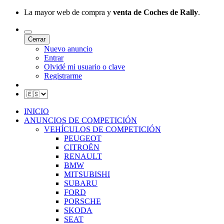
La mayor web de compra y
venta de Coches de Rally
.
Cerrar
Nuevo anuncio
Entrar
Olvidé mi usuario o clave
Registrarme
INICIO
ANUNCIOS DE COMPETICIÓN
VEHÍCULOS DE COMPETICIÓN
PEUGEOT
CITROËN
RENAULT
BMW
MITSUBISHI
SUBARU
FORD
PORSCHE
SKODA
SEAT