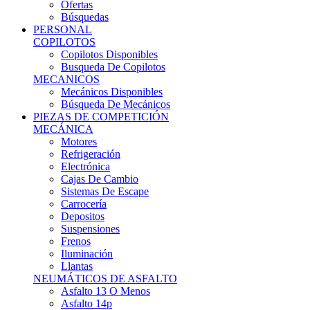
Ofertas
Búsquedas
PERSONAL
COPILOTOS
Copilotos Disponibles
Busqueda De Copilotos
MECANICOS
Mecánicos Disponibles
Búsqueda De Mecánicos
PIEZAS DE COMPETICIÓN
MECÁNICA
Motores
Refrigeración
Electrónica
Cajas De Cambio
Sistemas De Escape
Carrocería
Depositos
Suspensiones
Frenos
Iluminación
Llantas
NEUMÁTICOS DE ASFALTO
Asfalto 13 O Menos
Asfalto 14p