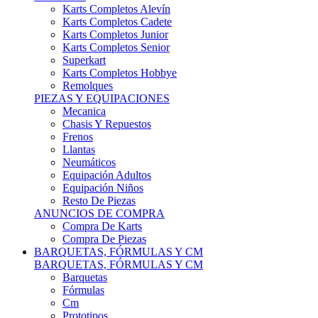
Karts Completos Alevín
Karts Completos Cadete
Karts Completos Junior
Karts Completos Senior
Superkart
Karts Completos Hobbye
Remolques
PIEZAS Y EQUIPACIONES
Mecanica
Chasis Y Repuestos
Frenos
Llantas
Neumáticos
Equipación Adultos
Equipación Niños
Resto De Piezas
ANUNCIOS DE COMPRA
Compra De Karts
Compra De Piezas
BARQUETAS, FÓRMULAS Y CM
BARQUETAS, FÓRMULAS Y CM
Barquetas
Fórmulas
Cm
Prototipos