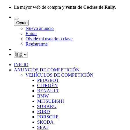
La mayor web de compra y
venta de Coches de Rally
.
Cerrar
Nuevo anuncio
Entrar
Olvidé mi usuario o clave
Registrarme
INICIO
ANUNCIOS DE COMPETICIÓN
VEHÍCULOS DE COMPETICIÓN
PEUGEOT
CITROËN
RENAULT
BMW
MITSUBISHI
SUBARU
FORD
PORSCHE
SKODA
SEAT