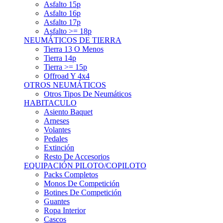
Asfalto 15p
Asfalto 16p
Asfalto 17p
Asfalto >= 18p
NEUMÁTICOS DE TIERRA
Tierra 13 O Menos
Tierra 14p
Tierra >= 15p
Offroad Y 4x4
OTROS NEUMÁTICOS
Otros Tipos De Neumáticos
HABITACULO
Asiento Baquet
Arneses
Volantes
Pedales
Extinción
Resto De Accesorios
EQUIPACIÓN PILOTO/COPILOTO
Packs Completos
Monos De Competición
Botines De Competición
Guantes
Ropa Interior
Cascos