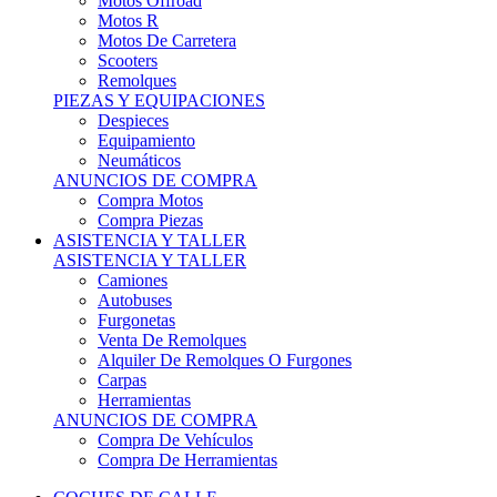
Motos Offroad
Motos R
Motos De Carretera
Scooters
Remolques
PIEZAS Y EQUIPACIONES
Despieces
Equipamiento
Neumáticos
ANUNCIOS DE COMPRA
Compra Motos
Compra Piezas
ASISTENCIA Y TALLER
ASISTENCIA Y TALLER
Camiones
Autobuses
Furgonetas
Venta De Remolques
Alquiler De Remolques O Furgones
Carpas
Herramientas
ANUNCIOS DE COMPRA
Compra De Vehículos
Compra De Herramientas