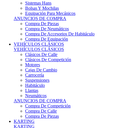
Sistemas Hans
Bolsas Y Mochilas
Equipación Para Mecánicos
ANUNCIOS DE COMPRA
Compra De Piezas
Compra De Neumáticos
Compra De Accesorios De Habitáculo
Compra De Equipación
VEHÍCULOS CLÁSICOS
VEHÍCULOS CLÁSICOS
Clásicos De Calle
Clásicos De Competición
Motores
Cajas De Cambio
Carrocería
Suspensiones
Habitáculo
Llantas
Neumáticos
ANUNCIOS DE COMPRA
Compra De Competición
Compra De Calle
Compra De Piezas
KARTING
KARTING