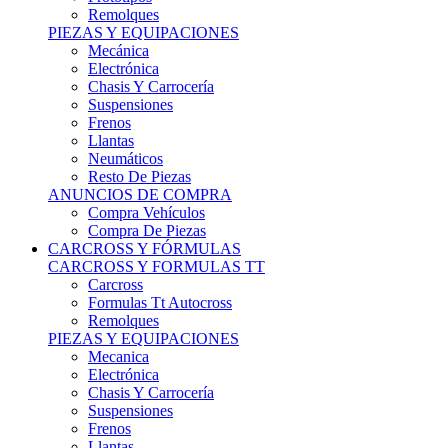
Remolques
PIEZAS Y EQUIPACIONES
Mecánica
Electrónica
Chasis Y Carrocería
Suspensiones
Frenos
Llantas
Neumáticos
Resto De Piezas
ANUNCIOS DE COMPRA
Compra Vehículos
Compra De Piezas
CARCROSS Y FÓRMULAS
CARCROSS Y FORMULAS TT
Carcross
Formulas Tt Autocross
Remolques
PIEZAS Y EQUIPACIONES
Mecanica
Electrónica
Chasis Y Carrocería
Suspensiones
Frenos
Llantas