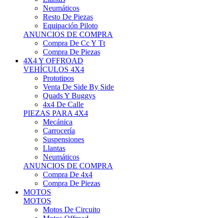
Neumáticos
Resto De Piezas
Equipación Piloto
ANUNCIOS DE COMPRA
Compra De Cc Y Tt
Compra De Piezas
4X4 Y OFFROAD
VEHÍCULOS 4X4
Prototipos
Venta De Side By Side
Quads Y Buggys
4x4 De Calle
PIEZAS PARA 4X4
Mecánica
Carrocería
Suspensiones
Llantas
Neumáticos
ANUNCIOS DE COMPRA
Compra De 4x4
Compra De Piezas
MOTOS
MOTOS
Motos De Circuito