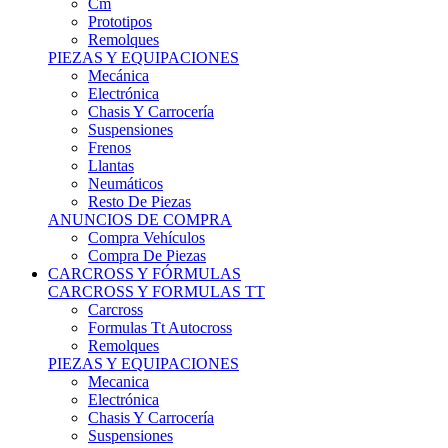
Remolques
PIEZAS Y EQUIPACIONES
Mecánica
Electrónica
Chasis Y Carrocería
Suspensiones
Frenos
Llantas
Neumáticos
Resto De Piezas
ANUNCIOS DE COMPRA
Compra Vehículos
Compra De Piezas
CARCROSS Y FÓRMULAS
CARCROSS Y FORMULAS TT
Carcross
Formulas Tt Autocross
Remolques
PIEZAS Y EQUIPACIONES
Mecanica
Electrónica
Chasis Y Carrocería
Suspensiones
Frenos
Llantas