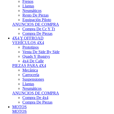
Neumáticos
Resto De Piezas
Equipación Piloto
ANUNCIOS DE COMPRA
Compra De Cc Y Tt
Compra De Piezas
4X4 Y OFFROAD
VEHÍCULOS 4X4
Prototipos
Venta De Side By Side
Quads Y Buggys
4x4 De Calle
PIEZAS PARA 4X4
Mecánica
Carrocería
Suspensiones
Llantas
Neumáticos
ANUNCIOS DE COMPRA
Compra De 4x4
Compra De Piezas
MOTOS
MOTOS
Motos De Circuito