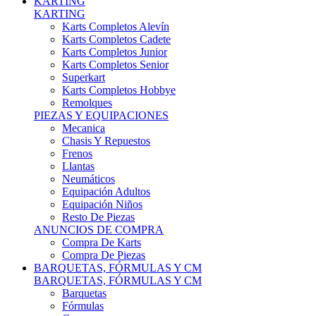
Karts Completos Alevín
Karts Completos Cadete
Karts Completos Junior
Karts Completos Senior
Superkart
Karts Completos Hobbye
Remolques
PIEZAS Y EQUIPACIONES
Mecanica
Chasis Y Repuestos
Frenos
Llantas
Neumáticos
Equipación Adultos
Equipación Niños
Resto De Piezas
ANUNCIOS DE COMPRA
Compra De Karts
Compra De Piezas
BARQUETAS, FÓRMULAS Y CM
BARQUETAS, FÓRMULAS Y CM
Barquetas
Fórmulas
Cm
Prototipos