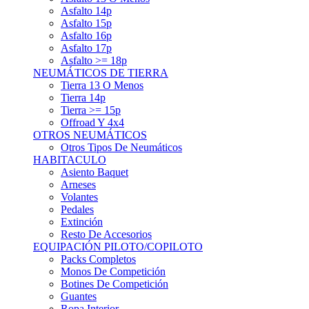
Asfalto 15p
Asfalto 16p
Asfalto 17p
Asfalto >= 18p
NEUMÁTICOS DE TIERRA
Tierra 13 O Menos
Tierra 14p
Tierra >= 15p
Offroad Y 4x4
OTROS NEUMÁTICOS
Otros Tipos De Neumáticos
HABITACULO
Asiento Baquet
Arneses
Volantes
Pedales
Extinción
Resto De Accesorios
EQUIPACIÓN PILOTO/COPILOTO
Packs Completos
Monos De Competición
Botines De Competición
Guantes
Ropa Interior
Cascos