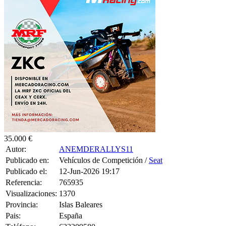
35.000 €
Autor:
ANEMDERALLYS11
Publicado en:
Vehículos de Competición /
Seat
Publicado el:
12-Jun-2026 19:17
Referencia:
765935
Visualizaciones:
1370
Provincia:
Islas Baleares
Pais:
España
Teléfono:
622209580
Tag:
T-Shirt
,
Women
,
Top