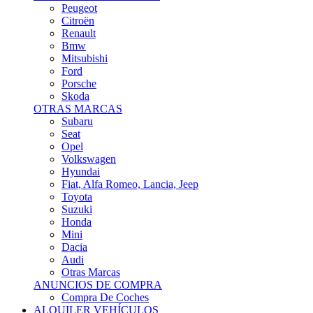
Citroën
Renault
Bmw
Mitsubishi
Ford
Porsche
Skoda
OTRAS MARCAS
Subaru
Seat
Opel
Volkswagen
Hyundai
Fiat, Alfa Romeo, Lancia, Jeep
Toyota
Suzuki
Honda
Mini
Dacia
Audi
Otras Marcas
ANUNCIOS DE COMPRA
Compra De Coches
ALQUILER VEHÍCULOS
ALQUILER VEHÍCULOS