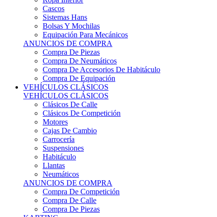
Sistemas Hans
Bolsas Y Mochilas
Equipación Para Mecánicos
ANUNCIOS DE COMPRA
Compra De Piezas
Compra De Neumáticos
Compra De Accesorios De Habitáculo
Compra De Equipación
VEHÍCULOS CLÁSICOS
VEHÍCULOS CLÁSICOS
Clásicos De Calle
Clásicos De Competición
Motores
Cajas De Cambio
Carrocería
Suspensiones
Habitáculo
Llantas
Neumáticos
ANUNCIOS DE COMPRA
Compra De Competición
Compra De Calle
Compra De Piezas
KARTING
KARTING