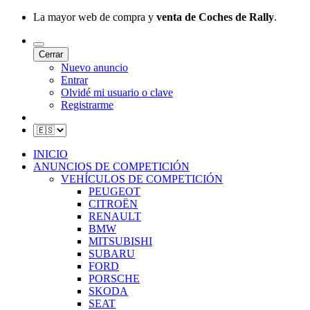
La mayor web de compra y
venta de Coches de Rally
.
Cerrar
Nuevo anuncio
Entrar
Olvidé mi usuario o clave
Registrarme
INICIO
ANUNCIOS DE COMPETICIÓN
VEHÍCULOS DE COMPETICIÓN
PEUGEOT
CITROËN
RENAULT
BMW
MITSUBISHI
SUBARU
FORD
PORSCHE
SKODA
SEAT