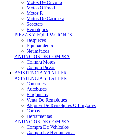
Motos Offroad
Motos R
Motos De Carretera
Scooters
Remolques
PIEZAS Y EQUIPACIONES
Despieces
Equipamiento
Neumáticos
ANUNCIOS DE COMPRA
Compra Motos
Compra Piezas
ASISTENCIA Y TALLER
ASISTENCIA Y TALLER
Camiones
Autobuses
Furgonetas
Venta De Remolques
Alquiler De Remolques O Furgones
Carpas
Herramientas
ANUNCIOS DE COMPRA
Compra De Vehículos
Compra De Herramientas