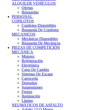
Ofertas
Búsquedas
PERSONAL
COPILOTOS
Copilotos Disponibles
Busqueda De Copilotos
MECANICOS
Mecánicos Disponibles
Búsqueda De Mecánicos
PIEZAS DE COMPETICIÓN
MECÁNICA
Motores
Refrigeración
Electrónica
Cajas De Cambio
Sistemas De Escape
Carrocería
Depositos
Suspensiones
Frenos
Iluminación
Llantas
NEUMÁTICOS DE ASFALTO
Asfalto 13 O Menos
Asfalto 14p