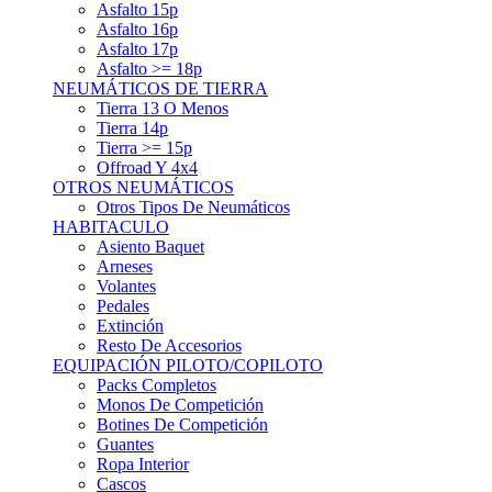
Asfalto 15p
Asfalto 16p
Asfalto 17p
Asfalto >= 18p
NEUMÁTICOS DE TIERRA
Tierra 13 O Menos
Tierra 14p
Tierra >= 15p
Offroad Y 4x4
OTROS NEUMÁTICOS
Otros Tipos De Neumáticos
HABITACULO
Asiento Baquet
Arneses
Volantes
Pedales
Extinción
Resto De Accesorios
EQUIPACIÓN PILOTO/COPILOTO
Packs Completos
Monos De Competición
Botines De Competición
Guantes
Ropa Interior
Cascos