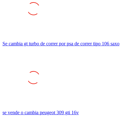
Se cambia gt turbo de correr por psa de correr tipo 106 saxo
se vende o cambia peugeot 309 gti 16v