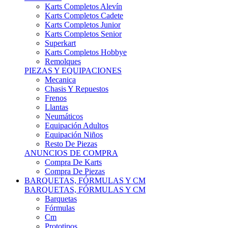
Karts Completos Alevín
Karts Completos Cadete
Karts Completos Junior
Karts Completos Senior
Superkart
Karts Completos Hobbye
Remolques
PIEZAS Y EQUIPACIONES
Mecanica
Chasis Y Repuestos
Frenos
Llantas
Neumáticos
Equipación Adultos
Equipación Niños
Resto De Piezas
ANUNCIOS DE COMPRA
Compra De Karts
Compra De Piezas
BARQUETAS, FÓRMULAS Y CM
BARQUETAS, FÓRMULAS Y CM
Barquetas
Fórmulas
Cm
Prototipos