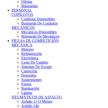
Ofertas
Búsquedas
PERSONAL
COPILOTOS
Copilotos Disponibles
Busqueda De Copilotos
MECANICOS
Mecánicos Disponibles
Búsqueda De Mecánicos
PIEZAS DE COMPETICIÓN
MECÁNICA
Motores
Refrigeración
Electrónica
Cajas De Cambio
Sistemas De Escape
Carrocería
Depositos
Suspensiones
Frenos
Iluminación
Llantas
NEUMÁTICOS DE ASFALTO
Asfalto 13 O Menos
Asfalto 14p