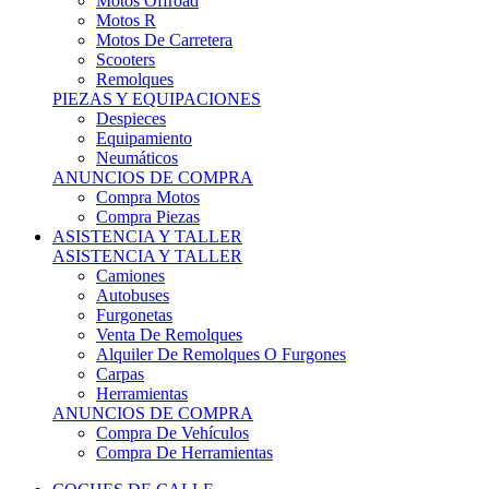
Motos Offroad
Motos R
Motos De Carretera
Scooters
Remolques
PIEZAS Y EQUIPACIONES
Despieces
Equipamiento
Neumáticos
ANUNCIOS DE COMPRA
Compra Motos
Compra Piezas
ASISTENCIA Y TALLER
ASISTENCIA Y TALLER
Camiones
Autobuses
Furgonetas
Venta De Remolques
Alquiler De Remolques O Furgones
Carpas
Herramientas
ANUNCIOS DE COMPRA
Compra De Vehículos
Compra De Herramientas