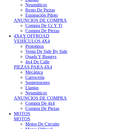
Neumáticos
Resto De Piezas
Equipación Piloto
ANUNCIOS DE COMPRA
Compra De Cc Y Tt
Compra De Piezas
4X4 Y OFFROAD
VEHÍCULOS 4X4
Prototipos
Venta De Side By Side
Quads Y Buggys
4x4 De Calle
PIEZAS PARA 4X4
Mecánica
Carrocería
Suspensiones
Llantas
Neumáticos
ANUNCIOS DE COMPRA
Compra De 4x4
Compra De Piezas
MOTOS
MOTOS
Motos De Circuito