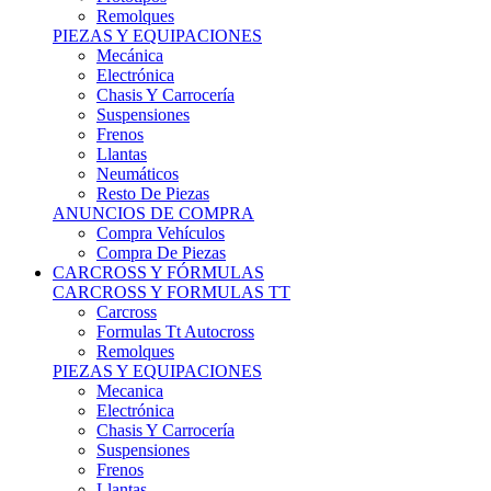
Remolques
PIEZAS Y EQUIPACIONES
Mecánica
Electrónica
Chasis Y Carrocería
Suspensiones
Frenos
Llantas
Neumáticos
Resto De Piezas
ANUNCIOS DE COMPRA
Compra Vehículos
Compra De Piezas
CARCROSS Y FÓRMULAS
CARCROSS Y FORMULAS TT
Carcross
Formulas Tt Autocross
Remolques
PIEZAS Y EQUIPACIONES
Mecanica
Electrónica
Chasis Y Carrocería
Suspensiones
Frenos
Llantas