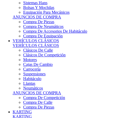
Sistemas Hans
Bolsas Y Mochilas
Equipación Para Mecánicos
ANUNCIOS DE COMPRA
Compra De Piezas
Compra De Neumáticos
Compra De Accesorios De Habitáculo
Compra De Equipación
VEHÍCULOS CLÁSICOS
VEHÍCULOS CLÁSICOS
Clásicos De Calle
Clásicos De Competición
Motores
Cajas De Cambio
Carrocería
Suspensiones
Habitáculo
Llantas
Neumáticos
ANUNCIOS DE COMPRA
Compra De Competición
Compra De Calle
Compra De Piezas
KARTING
KARTING