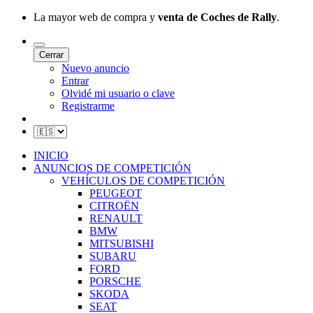
La mayor web de compra y
venta de Coches de Rally
.
Cerrar
Nuevo anuncio
Entrar
Olvidé mi usuario o clave
Registrarme
INICIO
ANUNCIOS DE COMPETICIÓN
VEHÍCULOS DE COMPETICIÓN
PEUGEOT
CITROËN
RENAULT
BMW
MITSUBISHI
SUBARU
FORD
PORSCHE
SKODA
SEAT