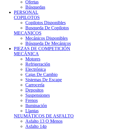
Ofertas
Búsquedas
PERSONAL
COPILOTOS
Copilotos Disponibles
Busqueda De Copilotos
MECANICOS
Mecánicos Disponibles
Búsqueda De Mecánicos
PIEZAS DE COMPETICIÓN
MECÁNICA
Motores
Refrigeración
Electrónica
Cajas De Cambio
Sistemas De Escape
Carrocería
Depositos
Suspensiones
Frenos
Iluminación
Llantas
NEUMÁTICOS DE ASFALTO
Asfalto 13 O Menos
Asfalto 14p