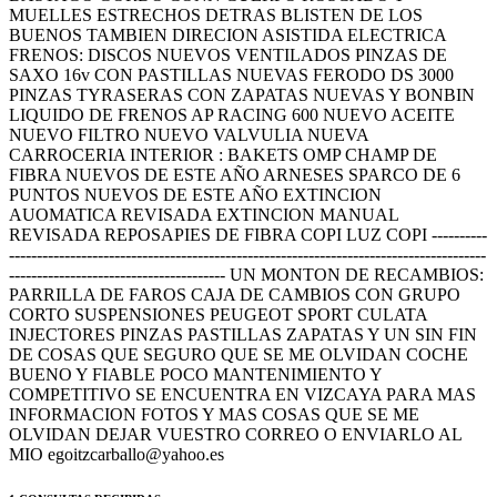
MUELLES ESTRECHOS DETRAS BLISTEN DE LOS
BUENOS TAMBIEN DIRECION ASISTIDA ELECTRICA
FRENOS: DISCOS NUEVOS VENTILADOS PINZAS DE
SAXO 16v CON PASTILLAS NUEVAS FERODO DS 3000
PINZAS TYRASERAS CON ZAPATAS NUEVAS Y BONBIN
LIQUIDO DE FRENOS AP RACING 600 NUEVO ACEITE
NUEVO FILTRO NUEVO VALVULIA NUEVA
CARROCERIA INTERIOR : BAKETS OMP CHAMP DE
FIBRA NUEVOS DE ESTE AÑO ARNESES SPARCO DE 6
PUNTOS NUEVOS DE ESTE AÑO EXTINCION
AUOMATICA REVISADA EXTINCION MANUAL
REVISADA REPOSAPIES DE FIBRA COPI LUZ COPI ----------
--------------------------------------------------------------------------------------
--------------------------------------- UN MONTON DE RECAMBIOS:
PARRILLA DE FAROS CAJA DE CAMBIOS CON GRUPO
CORTO SUSPENSIONES PEUGEOT SPORT CULATA
INJECTORES PINZAS PASTILLAS ZAPATAS Y UN SIN FIN
DE COSAS QUE SEGURO QUE SE ME OLVIDAN COCHE
BUENO Y FIABLE POCO MANTENIMIENTO Y
COMPETITIVO SE ENCUENTRA EN VIZCAYA PARA MAS
INFORMACION FOTOS Y MAS COSAS QUE SE ME
OLVIDAN DEJAR VUESTRO CORREO O ENVIARLO AL
MIO egoitzcarballo@yahoo.es