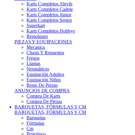
Karts Completos Alevín
Karts Completos Cadete
Karts Completos Junior
Karts Completos Senior
Superkart
Karts Completos Hobbye
Remolques
PIEZAS Y EQUIPACIONES
Mecanica
Chasis Y Repuestos
Frenos
Llantas
Neumáticos
Equipación Adultos
Equipación Niños
Resto De Piezas
ANUNCIOS DE COMPRA
Compra De Karts
Compra De Piezas
BARQUETAS, FÓRMULAS Y CM
BARQUETAS, FÓRMULAS Y CM
Barquetas
Fórmulas
Cm
Prototipos