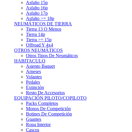
Asfalto 15p
Asfalto 16p
Asfalto 17p
Asfalto >= 18p
NEUMÁTICOS DE TIERRA
Tierra 13 O Menos
Tierra 14p
Tierra >= 15p
Offroad Y 4x4
OTROS NEUMÁTICOS
Otros Tipos De Neumáticos
HABITACULO
Asiento Baquet
Arneses
Volantes
Pedales
Extinción
Resto De Accesorios
EQUIPACIÓN PILOTO/COPILOTO
Packs Completos
Monos De Competición
Botines De Competición
Guantes
Ropa Interior
Cascos