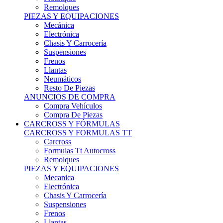
Remolques
PIEZAS Y EQUIPACIONES
Mecánica
Electrónica
Chasis Y Carrocería
Suspensiones
Frenos
Llantas
Neumáticos
Resto De Piezas
ANUNCIOS DE COMPRA
Compra Vehículos
Compra De Piezas
CARCROSS Y FÓRMULAS
CARCROSS Y FORMULAS TT
Carcross
Formulas Tt Autocross
Remolques
PIEZAS Y EQUIPACIONES
Mecanica
Electrónica
Chasis Y Carrocería
Suspensiones
Frenos
Llantas