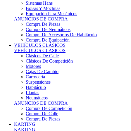
Sistemas Hans
Bolsas Y Mochilas
Equipación Para Mecánicos
ANUNCIOS DE COMPRA
Compra De Piezas
Compra De Neumáticos
Compra De Accesorios De Habitáculo
Compra De Equipación
VEHÍCULOS CLÁSICOS
VEHÍCULOS CLÁSICOS
Clásicos De Calle
Clásicos De Competición
Motores
Cajas De Cambio
Carrocería
Suspensiones
Habitáculo
Llantas
Neumáticos
ANUNCIOS DE COMPRA
Compra De Competición
Compra De Calle
Compra De Piezas
KARTING
KARTING