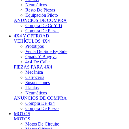
Neumáticos
Resto De Piezas
Equipación Piloto
ANUNCIOS DE COMPRA
Compra De Cc Y Tt
Compra De Piezas
4X4 Y OFFROAD
VEHÍCULOS 4X4
Prototipos
Venta De Side By Side
Quads Y Buggys
4x4 De Calle
PIEZAS PARA 4X4
Mecánica
Carrocería
Suspensiones
Llantas
Neumáticos
ANUNCIOS DE COMPRA
Compra De 4x4
Compra De Piezas
MOTOS
MOTOS
Motos De Circuito