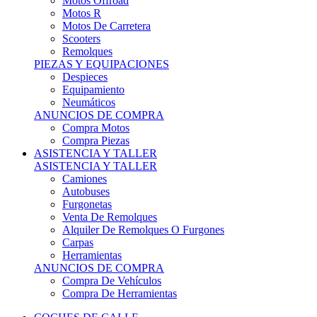
Motos Offroad
Motos R
Motos De Carretera
Scooters
Remolques
PIEZAS Y EQUIPACIONES
Despieces
Equipamiento
Neumáticos
ANUNCIOS DE COMPRA
Compra Motos
Compra Piezas
ASISTENCIA Y TALLER
ASISTENCIA Y TALLER
Camiones
Autobuses
Furgonetas
Venta De Remolques
Alquiler De Remolques O Furgones
Carpas
Herramientas
ANUNCIOS DE COMPRA
Compra De Vehículos
Compra De Herramientas