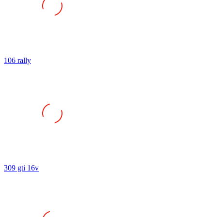
106 rally
309 gti 16v