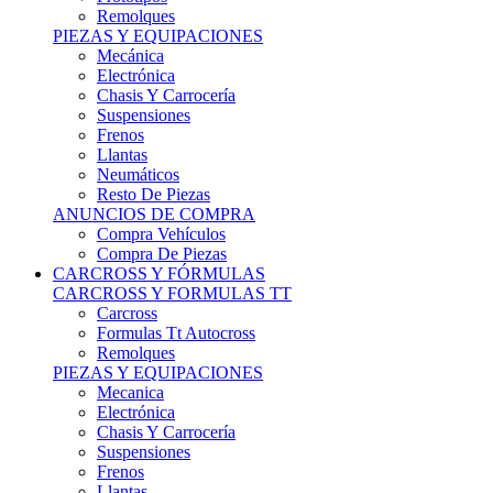
Remolques
PIEZAS Y EQUIPACIONES
Mecánica
Electrónica
Chasis Y Carrocería
Suspensiones
Frenos
Llantas
Neumáticos
Resto De Piezas
ANUNCIOS DE COMPRA
Compra Vehículos
Compra De Piezas
CARCROSS Y FÓRMULAS
CARCROSS Y FORMULAS TT
Carcross
Formulas Tt Autocross
Remolques
PIEZAS Y EQUIPACIONES
Mecanica
Electrónica
Chasis Y Carrocería
Suspensiones
Frenos
Llantas