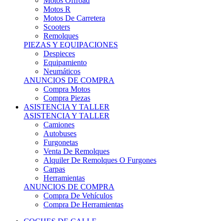
Motos Offroad
Motos R
Motos De Carretera
Scooters
Remolques
PIEZAS Y EQUIPACIONES
Despieces
Equipamiento
Neumáticos
ANUNCIOS DE COMPRA
Compra Motos
Compra Piezas
ASISTENCIA Y TALLER
ASISTENCIA Y TALLER
Camiones
Autobuses
Furgonetas
Venta De Remolques
Alquiler De Remolques O Furgones
Carpas
Herramientas
ANUNCIOS DE COMPRA
Compra De Vehículos
Compra De Herramientas