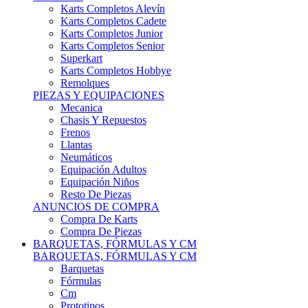
Karts Completos Alevín
Karts Completos Cadete
Karts Completos Junior
Karts Completos Senior
Superkart
Karts Completos Hobbye
Remolques
PIEZAS Y EQUIPACIONES
Mecanica
Chasis Y Repuestos
Frenos
Llantas
Neumáticos
Equipación Adultos
Equipación Niños
Resto De Piezas
ANUNCIOS DE COMPRA
Compra De Karts
Compra De Piezas
BARQUETAS, FÓRMULAS Y CM
BARQUETAS, FÓRMULAS Y CM
Barquetas
Fórmulas
Cm
Prototipos