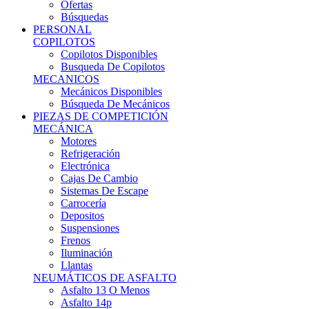
Ofertas
Búsquedas
PERSONAL
COPILOTOS
Copilotos Disponibles
Busqueda De Copilotos
MECANICOS
Mecánicos Disponibles
Búsqueda De Mecánicos
PIEZAS DE COMPETICIÓN
MECÁNICA
Motores
Refrigeración
Electrónica
Cajas De Cambio
Sistemas De Escape
Carrocería
Depositos
Suspensiones
Frenos
Iluminación
Llantas
NEUMÁTICOS DE ASFALTO
Asfalto 13 O Menos
Asfalto 14p