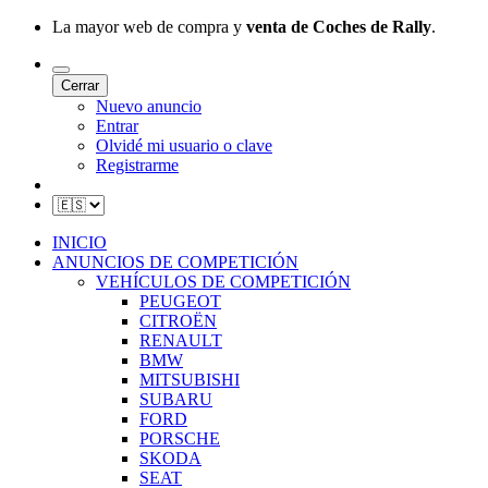
La mayor web de compra y
venta de Coches de Rally
.
Cerrar
Nuevo anuncio
Entrar
Olvidé mi usuario o clave
Registrarme
INICIO
ANUNCIOS DE COMPETICIÓN
VEHÍCULOS DE COMPETICIÓN
PEUGEOT
CITROËN
RENAULT
BMW
MITSUBISHI
SUBARU
FORD
PORSCHE
SKODA
SEAT