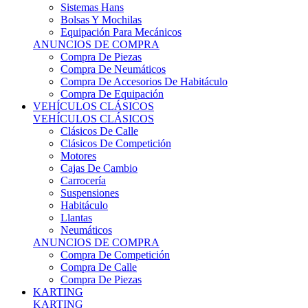
Sistemas Hans
Bolsas Y Mochilas
Equipación Para Mecánicos
ANUNCIOS DE COMPRA
Compra De Piezas
Compra De Neumáticos
Compra De Accesorios De Habitáculo
Compra De Equipación
VEHÍCULOS CLÁSICOS
VEHÍCULOS CLÁSICOS
Clásicos De Calle
Clásicos De Competición
Motores
Cajas De Cambio
Carrocería
Suspensiones
Habitáculo
Llantas
Neumáticos
ANUNCIOS DE COMPRA
Compra De Competición
Compra De Calle
Compra De Piezas
KARTING
KARTING