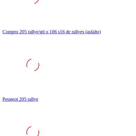
Compro 205 rallye/gti o 106 s16 de rallyes (asfalto)
Peugeot 205 rallye