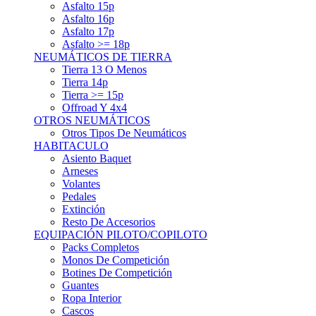
Asfalto 15p
Asfalto 16p
Asfalto 17p
Asfalto >= 18p
NEUMÁTICOS DE TIERRA
Tierra 13 O Menos
Tierra 14p
Tierra >= 15p
Offroad Y 4x4
OTROS NEUMÁTICOS
Otros Tipos De Neumáticos
HABITACULO
Asiento Baquet
Arneses
Volantes
Pedales
Extinción
Resto De Accesorios
EQUIPACIÓN PILOTO/COPILOTO
Packs Completos
Monos De Competición
Botines De Competición
Guantes
Ropa Interior
Cascos