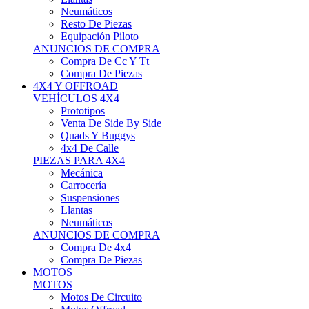
Neumáticos
Resto De Piezas
Equipación Piloto
ANUNCIOS DE COMPRA
Compra De Cc Y Tt
Compra De Piezas
4X4 Y OFFROAD
VEHÍCULOS 4X4
Prototipos
Venta De Side By Side
Quads Y Buggys
4x4 De Calle
PIEZAS PARA 4X4
Mecánica
Carrocería
Suspensiones
Llantas
Neumáticos
ANUNCIOS DE COMPRA
Compra De 4x4
Compra De Piezas
MOTOS
MOTOS
Motos De Circuito