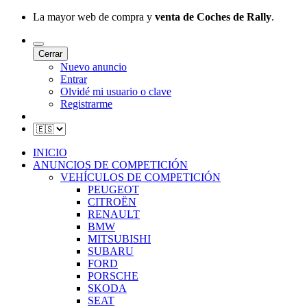
La mayor web de compra y
venta de Coches de Rally
.
Cerrar
Nuevo anuncio
Entrar
Olvidé mi usuario o clave
Registrarme
INICIO
ANUNCIOS DE COMPETICIÓN
VEHÍCULOS DE COMPETICIÓN
PEUGEOT
CITROËN
RENAULT
BMW
MITSUBISHI
SUBARU
FORD
PORSCHE
SKODA
SEAT