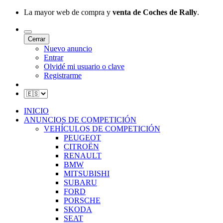
La mayor web de compra y
venta de Coches de Rally
.
Cerrar
Nuevo anuncio
Entrar
Olvidé mi usuario o clave
Registrarme
INICIO
ANUNCIOS DE COMPETICIÓN
VEHÍCULOS DE COMPETICIÓN
PEUGEOT
CITROËN
RENAULT
BMW
MITSUBISHI
SUBARU
FORD
PORSCHE
SKODA
SEAT