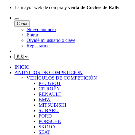
La mayor web de compra y
venta de Coches de Rally
.
Cerrar
Nuevo anuncio
Entrar
Olvidé mi usuario o clave
Registrarme
INICIO
ANUNCIOS DE COMPETICIÓN
VEHÍCULOS DE COMPETICIÓN
PEUGEOT
CITROËN
RENAULT
BMW
MITSUBISHI
SUBARU
FORD
PORSCHE
SKODA
SEAT