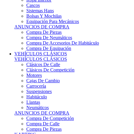
Sistemas Hans
Bolsas Y Mochilas
Equipación Para Mecánicos
ANUNCIOS DE COMPRA
Compra De Piezas
Compra De Neumáticos
Compra De Accesorios De Habitáculo
Compra De Equipación
VEHÍCULOS CLÁSICOS
VEHÍCULOS CLÁSICOS
Clásicos De Calle
Clásicos De Competición
Motores
Cajas De Cambio
Carrocería
Suspensiones
Habitáculo
Llantas
Neumáticos
ANUNCIOS DE COMPRA
Compra De Competición
Compra De Calle
Compra De Piezas
KARTING
KARTING