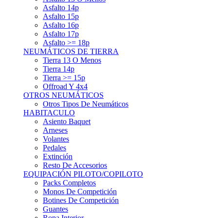
Asfalto 15p
Asfalto 16p
Asfalto 17p
Asfalto >= 18p
NEUMÁTICOS DE TIERRA
Tierra 13 O Menos
Tierra 14p
Tierra >= 15p
Offroad Y 4x4
OTROS NEUMÁTICOS
Otros Tipos De Neumáticos
HABITACULO
Asiento Baquet
Arneses
Volantes
Pedales
Extinción
Resto De Accesorios
EQUIPACIÓN PILOTO/COPILOTO
Packs Completos
Monos De Competición
Botines De Competición
Guantes
Ropa Interior
Cascos