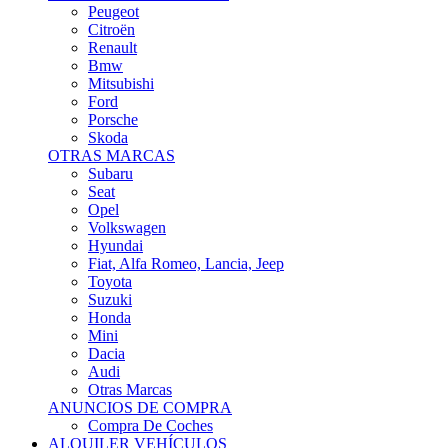
Citroën
Renault
Bmw
Mitsubishi
Ford
Porsche
Skoda
OTRAS MARCAS
Subaru
Seat
Opel
Volkswagen
Hyundai
Fiat, Alfa Romeo, Lancia, Jeep
Toyota
Suzuki
Honda
Mini
Dacia
Audi
Otras Marcas
ANUNCIOS DE COMPRA
Compra De Coches
ALQUILER VEHÍCULOS
ALQUILER VEHÍCULOS