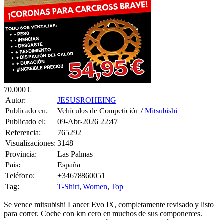
70.000 €
Autor:
JESUSROHEING
Publicado en:
Vehículos de Competición /
Mitsubishi
Publicado el:
09-Abr-2026 22:47
Referencia:
765292
Visualizaciones:
3148
Provincia:
Las Palmas
Pais:
España
Teléfono:
+34678860051
Tag:
T-Shirt
,
Women
,
Top
Se vende mitsubishi Lancer Evo IX, completamente revisado y listo
para correr. Coche con km cero en muchos de sus componentes.
Dispone de ficha de homologación N+ y pasaporte técnico Español.