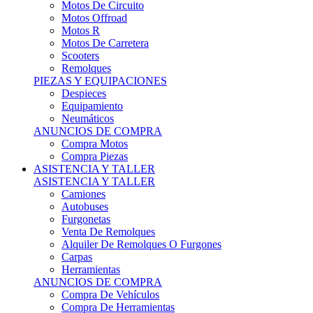
Motos Offroad
Motos R
Motos De Carretera
Scooters
Remolques
PIEZAS Y EQUIPACIONES
Despieces
Equipamiento
Neumáticos
ANUNCIOS DE COMPRA
Compra Motos
Compra Piezas
ASISTENCIA Y TALLER
ASISTENCIA Y TALLER
Camiones
Autobuses
Furgonetas
Venta De Remolques
Alquiler De Remolques O Furgones
Carpas
Herramientas
ANUNCIOS DE COMPRA
Compra De Vehículos
Compra De Herramientas