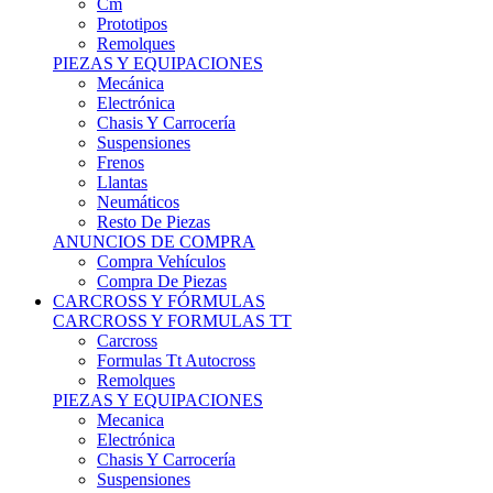
Remolques
PIEZAS Y EQUIPACIONES
Mecánica
Electrónica
Chasis Y Carrocería
Suspensiones
Frenos
Llantas
Neumáticos
Resto De Piezas
ANUNCIOS DE COMPRA
Compra Vehículos
Compra De Piezas
CARCROSS Y FÓRMULAS
CARCROSS Y FORMULAS TT
Carcross
Formulas Tt Autocross
Remolques
PIEZAS Y EQUIPACIONES
Mecanica
Electrónica
Chasis Y Carrocería
Suspensiones
Frenos
Llantas