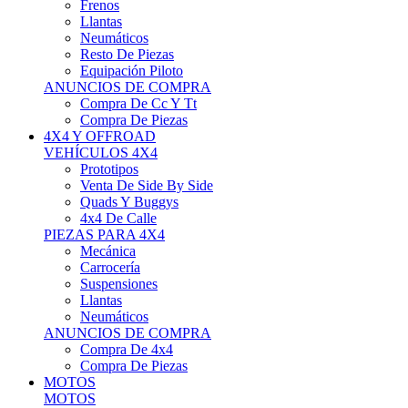
Neumáticos
Resto De Piezas
Equipación Piloto
ANUNCIOS DE COMPRA
Compra De Cc Y Tt
Compra De Piezas
4X4 Y OFFROAD
VEHÍCULOS 4X4
Prototipos
Venta De Side By Side
Quads Y Buggys
4x4 De Calle
PIEZAS PARA 4X4
Mecánica
Carrocería
Suspensiones
Llantas
Neumáticos
ANUNCIOS DE COMPRA
Compra De 4x4
Compra De Piezas
MOTOS
MOTOS
Motos De Circuito