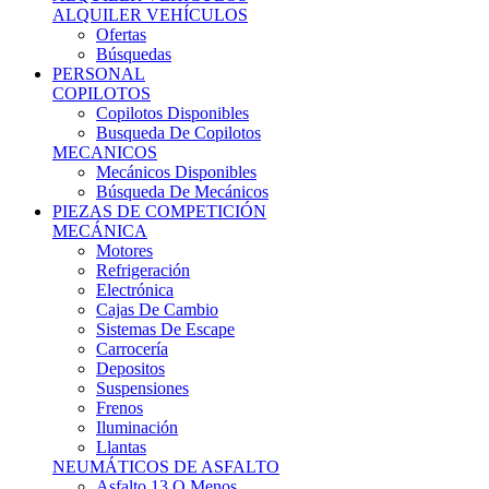
Ofertas
Búsquedas
PERSONAL
COPILOTOS
Copilotos Disponibles
Busqueda De Copilotos
MECANICOS
Mecánicos Disponibles
Búsqueda De Mecánicos
PIEZAS DE COMPETICIÓN
MECÁNICA
Motores
Refrigeración
Electrónica
Cajas De Cambio
Sistemas De Escape
Carrocería
Depositos
Suspensiones
Frenos
Iluminación
Llantas
NEUMÁTICOS DE ASFALTO
Asfalto 13 O Menos
Asfalto 14p