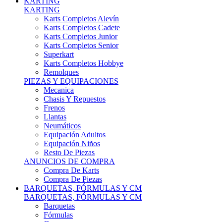
Karts Completos Alevín
Karts Completos Cadete
Karts Completos Junior
Karts Completos Senior
Superkart
Karts Completos Hobbye
Remolques
PIEZAS Y EQUIPACIONES
Mecanica
Chasis Y Repuestos
Frenos
Llantas
Neumáticos
Equipación Adultos
Equipación Niños
Resto De Piezas
ANUNCIOS DE COMPRA
Compra De Karts
Compra De Piezas
BARQUETAS, FÓRMULAS Y CM
BARQUETAS, FÓRMULAS Y CM
Barquetas
Fórmulas
Cm
Prototipos