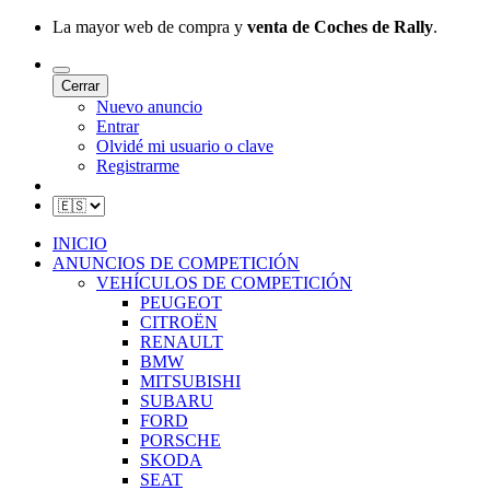
La mayor web de compra y
venta de Coches de Rally
.
Cerrar
Nuevo anuncio
Entrar
Olvidé mi usuario o clave
Registrarme
INICIO
ANUNCIOS DE COMPETICIÓN
VEHÍCULOS DE COMPETICIÓN
PEUGEOT
CITROËN
RENAULT
BMW
MITSUBISHI
SUBARU
FORD
PORSCHE
SKODA
SEAT