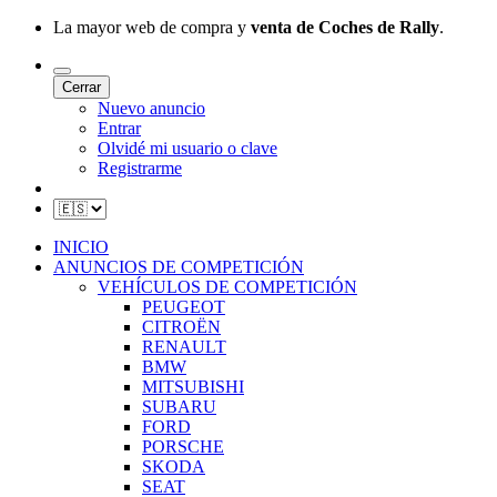
La mayor web de compra y
venta de Coches de Rally
.
Cerrar
Nuevo anuncio
Entrar
Olvidé mi usuario o clave
Registrarme
INICIO
ANUNCIOS DE COMPETICIÓN
VEHÍCULOS DE COMPETICIÓN
PEUGEOT
CITROËN
RENAULT
BMW
MITSUBISHI
SUBARU
FORD
PORSCHE
SKODA
SEAT