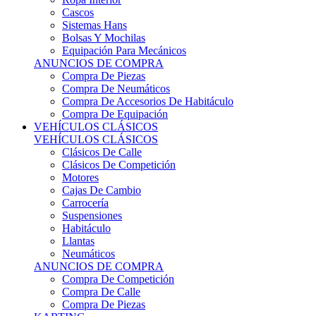
Sistemas Hans
Bolsas Y Mochilas
Equipación Para Mecánicos
ANUNCIOS DE COMPRA
Compra De Piezas
Compra De Neumáticos
Compra De Accesorios De Habitáculo
Compra De Equipación
VEHÍCULOS CLÁSICOS
VEHÍCULOS CLÁSICOS
Clásicos De Calle
Clásicos De Competición
Motores
Cajas De Cambio
Carrocería
Suspensiones
Habitáculo
Llantas
Neumáticos
ANUNCIOS DE COMPRA
Compra De Competición
Compra De Calle
Compra De Piezas
KARTING
KARTING