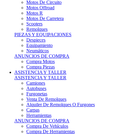
Motos Offroad
Motos R
Motos De Carretera
Scooters
Remolques
PIEZAS Y EQUIPACIONES
Despieces
Equipamiento
Neumáticos
ANUNCIOS DE COMPRA
Compra Motos
Compra Piezas
ASISTENCIA Y TALLER
ASISTENCIA Y TALLER
Camiones
Autobuses
Furgonetas
Venta De Remolques
Alquiler De Remolques O Furgones
Carpas
Herramientas
ANUNCIOS DE COMPRA
Compra De Vehículos
Compra De Herramientas