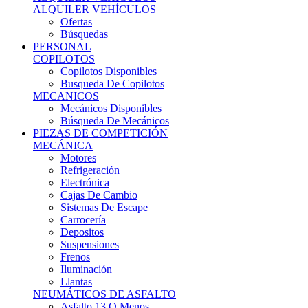
Ofertas
Búsquedas
PERSONAL
COPILOTOS
Copilotos Disponibles
Busqueda De Copilotos
MECANICOS
Mecánicos Disponibles
Búsqueda De Mecánicos
PIEZAS DE COMPETICIÓN
MECÁNICA
Motores
Refrigeración
Electrónica
Cajas De Cambio
Sistemas De Escape
Carrocería
Depositos
Suspensiones
Frenos
Iluminación
Llantas
NEUMÁTICOS DE ASFALTO
Asfalto 13 O Menos
Asfalto 14p