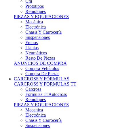
Remolques
PIEZAS Y EQUIPACIONES
Mecánica
Electrónica
Chasis Y Carrocería
Suspensiones
Frenos
Llantas
Neumáticos
Resto De Piezas
ANUNCIOS DE COMPRA
Compra Vehículos
Compra De Piezas
CARCROSS Y FÓRMULAS
CARCROSS Y FORMULAS TT
Carcross
Formulas Tt Autocross
Remolques
PIEZAS Y EQUIPACIONES
Mecanica
Electrónica
Chasis Y Carrocería
Suspensiones
Frenos
Llantas