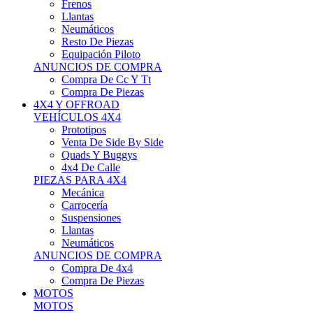
Neumáticos
Resto De Piezas
Equipación Piloto
ANUNCIOS DE COMPRA
Compra De Cc Y Tt
Compra De Piezas
4X4 Y OFFROAD
VEHÍCULOS 4X4
Prototipos
Venta De Side By Side
Quads Y Buggys
4x4 De Calle
PIEZAS PARA 4X4
Mecánica
Carrocería
Suspensiones
Llantas
Neumáticos
ANUNCIOS DE COMPRA
Compra De 4x4
Compra De Piezas
MOTOS
MOTOS
Motos De Circuito