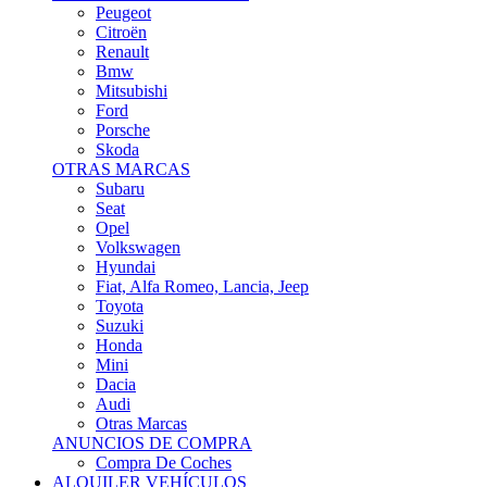
Citroën
Renault
Bmw
Mitsubishi
Ford
Porsche
Skoda
OTRAS MARCAS
Subaru
Seat
Opel
Volkswagen
Hyundai
Fiat, Alfa Romeo, Lancia, Jeep
Toyota
Suzuki
Honda
Mini
Dacia
Audi
Otras Marcas
ANUNCIOS DE COMPRA
Compra De Coches
ALQUILER VEHÍCULOS
ALQUILER VEHÍCULOS