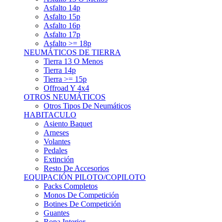
Asfalto 15p
Asfalto 16p
Asfalto 17p
Asfalto >= 18p
NEUMÁTICOS DE TIERRA
Tierra 13 O Menos
Tierra 14p
Tierra >= 15p
Offroad Y 4x4
OTROS NEUMÁTICOS
Otros Tipos De Neumáticos
HABITACULO
Asiento Baquet
Arneses
Volantes
Pedales
Extinción
Resto De Accesorios
EQUIPACIÓN PILOTO/COPILOTO
Packs Completos
Monos De Competición
Botines De Competición
Guantes
Ropa Interior
Cascos