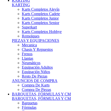
Karts Completos Alevín
Karts Completos Cadete
Karts Completos Junior
Karts Completos Senior
Superkart
Karts Completos Hobbye
Remolques
PIEZAS Y EQUIPACIONES
Mecanica
Chasis Y Repuestos
Frenos
Llantas
Neumáticos
Equipación Adultos
Equipación Niños
Resto De Piezas
ANUNCIOS DE COMPRA
Compra De Karts
Compra De Piezas
BARQUETAS, FÓRMULAS Y CM
BARQUETAS, FÓRMULAS Y CM
Barquetas
Fórmulas
Cm
Prototipos