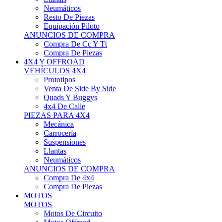
Neumáticos
Resto De Piezas
Equipación Piloto
ANUNCIOS DE COMPRA
Compra De Cc Y Tt
Compra De Piezas
4X4 Y OFFROAD
VEHÍCULOS 4X4
Prototipos
Venta De Side By Side
Quads Y Buggys
4x4 De Calle
PIEZAS PARA 4X4
Mecánica
Carrocería
Suspensiones
Llantas
Neumáticos
ANUNCIOS DE COMPRA
Compra De 4x4
Compra De Piezas
MOTOS
MOTOS
Motos De Circuito