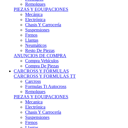
Remolques
PIEZAS Y EQUIPACIONES
Mecánica
Electrónica
Chasis Y Carrocería
Suspensiones
Frenos
Llantas
Neumáticos
Resto De Piezas
ANUNCIOS DE COMPRA
Compra Vehículos
Compra De Piezas
CARCROSS Y FÓRMULAS
CARCROSS Y FORMULAS TT
Carcross
Formulas Tt Autocross
Remolques
PIEZAS Y EQUIPACIONES
Mecanica
Electrónica
Chasis Y Carrocería
Suspensiones
Frenos
Llantas