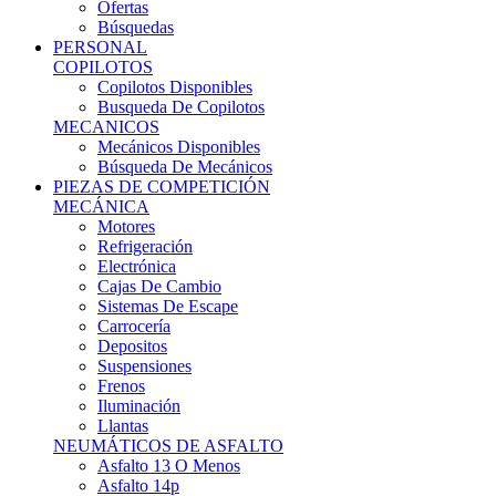
Ofertas
Búsquedas
PERSONAL
COPILOTOS
Copilotos Disponibles
Busqueda De Copilotos
MECANICOS
Mecánicos Disponibles
Búsqueda De Mecánicos
PIEZAS DE COMPETICIÓN
MECÁNICA
Motores
Refrigeración
Electrónica
Cajas De Cambio
Sistemas De Escape
Carrocería
Depositos
Suspensiones
Frenos
Iluminación
Llantas
NEUMÁTICOS DE ASFALTO
Asfalto 13 O Menos
Asfalto 14p