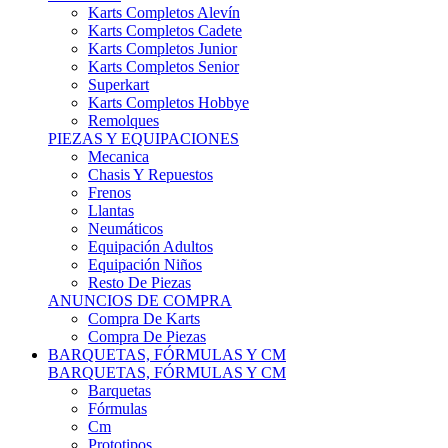
Karts Completos Alevín
Karts Completos Cadete
Karts Completos Junior
Karts Completos Senior
Superkart
Karts Completos Hobbye
Remolques
PIEZAS Y EQUIPACIONES
Mecanica
Chasis Y Repuestos
Frenos
Llantas
Neumáticos
Equipación Adultos
Equipación Niños
Resto De Piezas
ANUNCIOS DE COMPRA
Compra De Karts
Compra De Piezas
BARQUETAS, FÓRMULAS Y CM
BARQUETAS, FÓRMULAS Y CM
Barquetas
Fórmulas
Cm
Prototipos