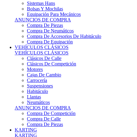
Sistemas Hans
Bolsas Y Mochilas
Equipación Para Mecánicos
ANUNCIOS DE COMPRA
Compra De Piezas
Compra De Neumáticos
Compra De Accesorios De Habitáculo
Compra De Equipación
VEHÍCULOS CLÁSICOS
VEHÍCULOS CLÁSICOS
Clásicos De Calle
Clásicos De Competición
Motores
Cajas De Cambio
Carrocería
Suspensiones
Habitáculo
Llantas
Neumáticos
ANUNCIOS DE COMPRA
Compra De Competición
Compra De Calle
Compra De Piezas
KARTING
KARTING