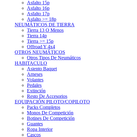
Asfalto 15p
Asfalto 16p
Asfalto 17p
Asfalto >= 18p
NEUMÁTICOS DE TIERRA
Tierra 13 O Menos
Tierra 14p
Tierra >= 15p
Offroad Y 4x4
OTROS NEUMÁTICOS
Otros Tipos De Neumáticos
HABITACULO
Asiento Baquet
Arneses
Volantes
Pedales
Extinción
Resto De Accesorios
EQUIPACIÓN PILOTO/COPILOTO
Packs Completos
Monos De Competición
Botines De Competición
Guantes
Ropa Interior
Cascos