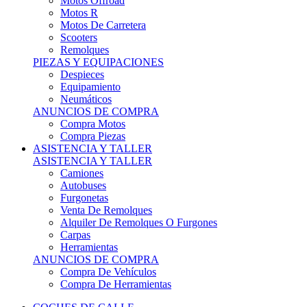
Motos Offroad
Motos R
Motos De Carretera
Scooters
Remolques
PIEZAS Y EQUIPACIONES
Despieces
Equipamiento
Neumáticos
ANUNCIOS DE COMPRA
Compra Motos
Compra Piezas
ASISTENCIA Y TALLER
ASISTENCIA Y TALLER
Camiones
Autobuses
Furgonetas
Venta De Remolques
Alquiler De Remolques O Furgones
Carpas
Herramientas
ANUNCIOS DE COMPRA
Compra De Vehículos
Compra De Herramientas