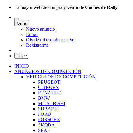
La mayor web de compra y
venta de Coches de Rally
.
Cerrar
Nuevo anuncio
Entrar
Olvidé mi usuario o clave
Registrarme
INICIO
ANUNCIOS DE COMPETICIÓN
VEHÍCULOS DE COMPETICIÓN
PEUGEOT
CITROËN
RENAULT
BMW
MITSUBISHI
SUBARU
FORD
PORSCHE
SKODA
SEAT