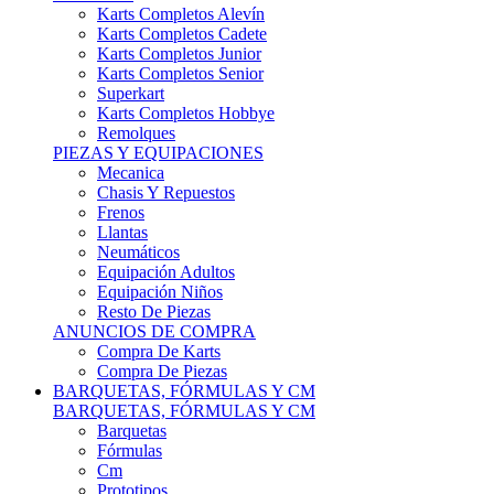
Karts Completos Alevín
Karts Completos Cadete
Karts Completos Junior
Karts Completos Senior
Superkart
Karts Completos Hobbye
Remolques
PIEZAS Y EQUIPACIONES
Mecanica
Chasis Y Repuestos
Frenos
Llantas
Neumáticos
Equipación Adultos
Equipación Niños
Resto De Piezas
ANUNCIOS DE COMPRA
Compra De Karts
Compra De Piezas
BARQUETAS, FÓRMULAS Y CM
BARQUETAS, FÓRMULAS Y CM
Barquetas
Fórmulas
Cm
Prototipos