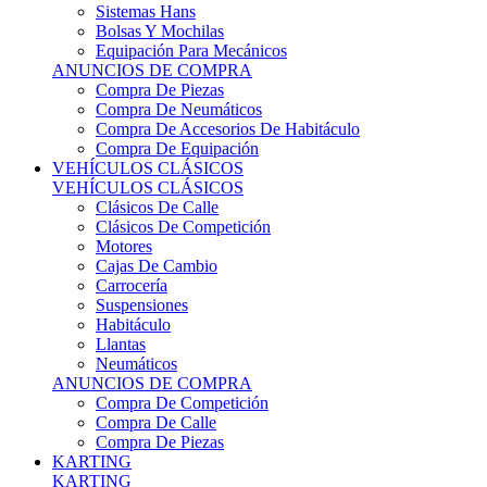
Sistemas Hans
Bolsas Y Mochilas
Equipación Para Mecánicos
ANUNCIOS DE COMPRA
Compra De Piezas
Compra De Neumáticos
Compra De Accesorios De Habitáculo
Compra De Equipación
VEHÍCULOS CLÁSICOS
VEHÍCULOS CLÁSICOS
Clásicos De Calle
Clásicos De Competición
Motores
Cajas De Cambio
Carrocería
Suspensiones
Habitáculo
Llantas
Neumáticos
ANUNCIOS DE COMPRA
Compra De Competición
Compra De Calle
Compra De Piezas
KARTING
KARTING