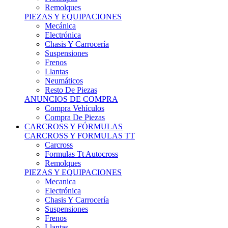
Remolques
PIEZAS Y EQUIPACIONES
Mecánica
Electrónica
Chasis Y Carrocería
Suspensiones
Frenos
Llantas
Neumáticos
Resto De Piezas
ANUNCIOS DE COMPRA
Compra Vehículos
Compra De Piezas
CARCROSS Y FÓRMULAS
CARCROSS Y FORMULAS TT
Carcross
Formulas Tt Autocross
Remolques
PIEZAS Y EQUIPACIONES
Mecanica
Electrónica
Chasis Y Carrocería
Suspensiones
Frenos
Llantas