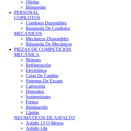
Ofertas
Búsquedas
PERSONAL
COPILOTOS
Copilotos Disponibles
Busqueda De Copilotos
MECANICOS
Mecánicos Disponibles
Búsqueda De Mecánicos
PIEZAS DE COMPETICIÓN
MECÁNICA
Motores
Refrigeración
Electrónica
Cajas De Cambio
Sistemas De Escape
Carrocería
Depositos
Suspensiones
Frenos
Iluminación
Llantas
NEUMÁTICOS DE ASFALTO
Asfalto 13 O Menos
Asfalto 14p