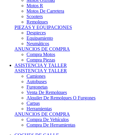
Motos Offroad
Motos R
Motos De Carretera
Scooters
Remolques
PIEZAS Y EQUIPACIONES
Despieces
Equipamiento
Neumáticos
ANUNCIOS DE COMPRA
Compra Motos
Compra Piezas
ASISTENCIA Y TALLER
ASISTENCIA Y TALLER
Camiones
Autobuses
Furgonetas
Venta De Remolques
Alquiler De Remolques O Furgones
Carpas
Herramientas
ANUNCIOS DE COMPRA
Compra De Vehículos
Compra De Herramientas