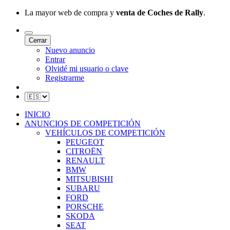
La mayor web de compra y
venta de Coches de Rally
.
Cerrar
Nuevo anuncio
Entrar
Olvidé mi usuario o clave
Registrarme
INICIO
ANUNCIOS DE COMPETICIÓN
VEHÍCULOS DE COMPETICIÓN
PEUGEOT
CITROËN
RENAULT
BMW
MITSUBISHI
SUBARU
FORD
PORSCHE
SKODA
SEAT