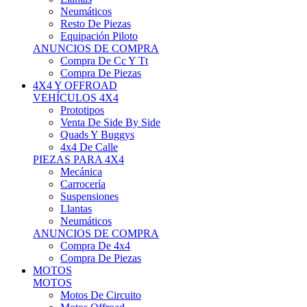
Neumáticos
Resto De Piezas
Equipación Piloto
ANUNCIOS DE COMPRA
Compra De Cc Y Tt
Compra De Piezas
4X4 Y OFFROAD
VEHÍCULOS 4X4
Prototipos
Venta De Side By Side
Quads Y Buggys
4x4 De Calle
PIEZAS PARA 4X4
Mecánica
Carrocería
Suspensiones
Llantas
Neumáticos
ANUNCIOS DE COMPRA
Compra De 4x4
Compra De Piezas
MOTOS
MOTOS
Motos De Circuito