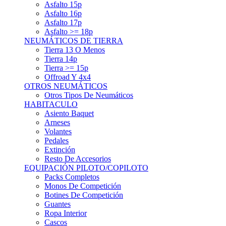
Asfalto 15p
Asfalto 16p
Asfalto 17p
Asfalto >= 18p
NEUMÁTICOS DE TIERRA
Tierra 13 O Menos
Tierra 14p
Tierra >= 15p
Offroad Y 4x4
OTROS NEUMÁTICOS
Otros Tipos De Neumáticos
HABITACULO
Asiento Baquet
Arneses
Volantes
Pedales
Extinción
Resto De Accesorios
EQUIPACIÓN PILOTO/COPILOTO
Packs Completos
Monos De Competición
Botines De Competición
Guantes
Ropa Interior
Cascos